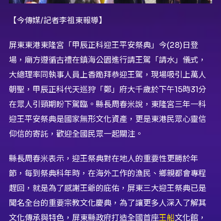
【今傳媒/記者李祖東報導】
屏東東港東隆宮「甲辰正科迎王平安祭典」今(28)日登
場，廟方遵循古禮在鎮海公園進行請王駕「請水」儀式，
大總理率同執事人員上香跪拜恭迎王駕，現場吸引上萬人
朝聖，甲辰正科代天巡狩「鄭」府大千歲於下午15時31分
在眾人引頸期盼下駕臨。縣長周春米說，東隆宮三年一科
迎王平安祭典是國家無形文化資產，更是東港民眾心靈信
仰信的寄託，歡迎全國民眾一起關注。
縣長周春米表示，迎王祭典對在地人的重要性更勝於年
節，每到祭典科年時，在海外工作的漁民、鄉親都會專程
趕回，就是為了感謝王爺的庇佑，屏東三大迎王祭典已是
聞名全台的重要宗教文化慶典，為了讓更多人深入了解其
文化傳承與特色，屏東縣政府打造全國首座
王船
文化館，