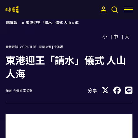
嚷嚷社
嚷嚷報
東港迎王「請水」儀式 人山人海
小
中
大
最後更新 |
2024.11.15
新聞來源 |
今傳媒
東港迎王「請水」儀式 人山
人海
分享
作者:
今傳媒 李祖東