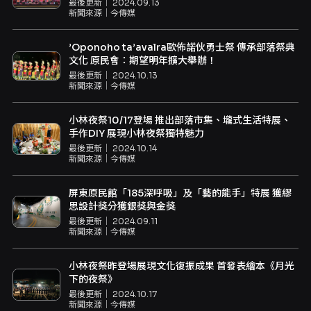
最後更新｜
2024.09.13
新聞來源｜
今傳媒
’Oponoho ta’avalra歐佈諾伙勇士祭 傳承部落祭典
文化 原民會：期望明年擴大舉辦！
最後更新｜
2024.10.13
新聞來源｜
今傳媒
小林夜祭10/17登場 推出部落市集、壠式生活特展、
手作DIY 展現小林夜祭獨特魅力
最後更新｜
2024.10.14
新聞來源｜
今傳媒
屏東原民館「185深呼吸」及「藝的能手」特展 獲繆
思設計獎分獲銀獎與金獎
最後更新｜
2024.09.11
新聞來源｜
今傳媒
小林夜祭昨登場展現文化復振成果 首發表繪本《月光
下的夜祭》
最後更新｜
2024.10.17
新聞來源｜
今傳媒