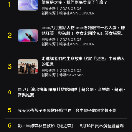
億票房之後，我們到底看見了什麼？
最後更新｜
2026.08.06
新聞來源｜
嚷嚷社ANNOUNCER
📣📣八月焦點人物 📣📣看她眼神一秒入戲，聽
她狂笑十秒破戲！ 孝女宋國珍 v.s. 笑女張擎
佳：本是同根生，相約壓車別太急
最後更新｜
2026.08.05
新聞來源｜
嚷嚷社ANNOUNCER
走進講者們的生命故事 欣賞『迷途』中最動人
的風景
最後更新｜
2026.08.02
新聞來源｜
傳媒News586
📅 八月演出快報 嚷嚷社駐站團隊｜舞台劇、音樂劇、舞蹈、
音樂推薦
哮天犬帶孩子勇闖歌仔戲世界 台中親子劇場笑聲不斷
影／半線森林狂歡節《絃之森》 8月14日員林演藝廳登場