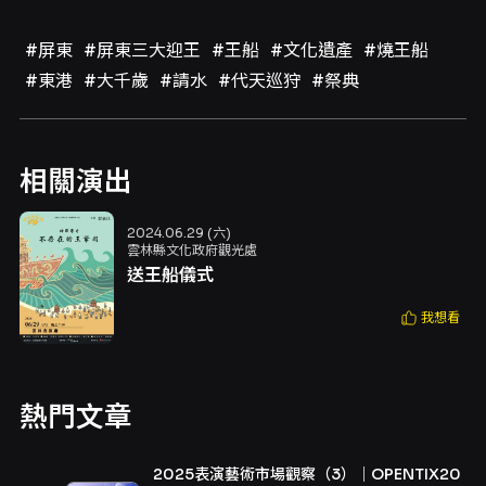
#屏東
#屏東三大迎王
#王船
#文化遺產
#燒王船
#東港
#大千歲
#請水
#代天巡狩
#祭典
相關演出
2024.06.29 (六)
雲林縣文化政府觀光處
送王船儀式
我想看
熱門文章
2025表演藝術市場觀察（3）｜OPENTIX20