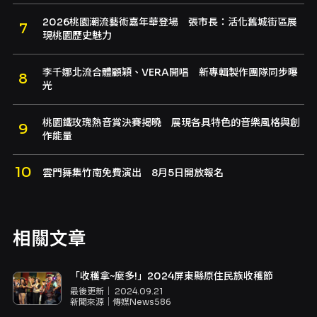
2026桃園潮流藝術嘉年華登場 張市長：活化舊城街區展
現桃園歷史魅力
李千娜北流合體顧穎、VERA開唱 新專輯製作團隊同步曝
光
桃園鐵玫瑰熱音賞決賽揭曉 展現各具特色的音樂風格與創
作能量
雲門舞集竹南免費演出 8月5日開放報名
相關文章
「收穫拿~麼多!」2024屏東縣原住民族收穫節
最後更新｜
2024.09.21
新聞來源｜
傳媒News586