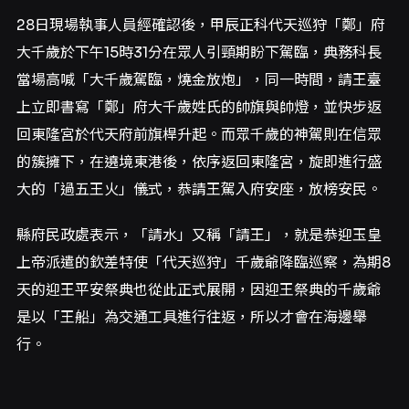
28日現場執事人員經確認後，甲辰正科代天巡狩「鄭」府
大千歲於下午15時31分在眾人引頸期盼下駕臨，典務科長
當場高喊「大千歲駕臨，燒金放炮」，同一時間，請王臺
上立即書寫「鄭」府大千歲姓氏的帥旗與帥燈，並快步返
回東隆宮於代天府前旗桿升起。而眾千歲的神駕則在信眾
的簇擁下，在遶境東港後，依序返回東隆宮，旋即進行盛
大的「過五王火」儀式，恭請王駕入府安座，放榜安民。
縣府民政處表示，「請水」又稱「請王」，就是恭迎玉皇
上帝派遣的欽差特使「代天巡狩」千歲爺降臨巡察，為期8
天的迎王平安祭典也從此正式展開，因迎王祭典的千歲爺
是以「王船」為交通工具進行往返，所以才會在海邊舉
行。