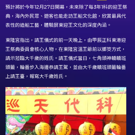
預計將於今年12月27日開幕，未來除了每3年1科的迎王祭
典，海內外民眾、遊客也能走訪王船文化館，欣賞最具代
表性的造船工藝，體驗屏東迎王文化的深度內涵。
東隆宮指出，請王儀式的前一天晚上，由甲辰正科東港迎
王祭典委員會核心人物，在東隆宮溫王爺前以擲筊方式，
請示蒞臨大千歲的姓氏。請王儀式當日，七角頭神轎轎班
頭籤，輪番步入海邊恭請王駕，並由大千歲轎班頭籤輪番
上請王臺，報寫大千歲姓氏。