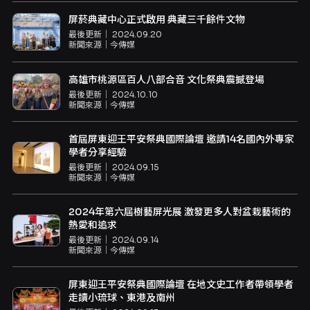
屏菸典藏中心正式啟用 典藏三千餘件文物
最後更新｜
2024.09.20
新聞來源｜
今傳媒
高雄市桃源區百人八部合音 文化祭典震撼登場
最後更新｜
2024.10.10
新聞來源｜
今傳媒
首屆屏東迎王平安祭典國際論壇 邀請14名國內外專家
學者分享經驗
最後更新｜
2024.09.15
新聞來源｜
今傳媒
2024年第六屆樹藝屏光展 激發更多人對盆栽藝術的
熱愛和追求
最後更新｜
2024.09.14
新聞來源｜
今傳媒
屏東迎王平安祭典國際論壇 在地文史工作者帶領學者
走讀小琉球、東港及南州