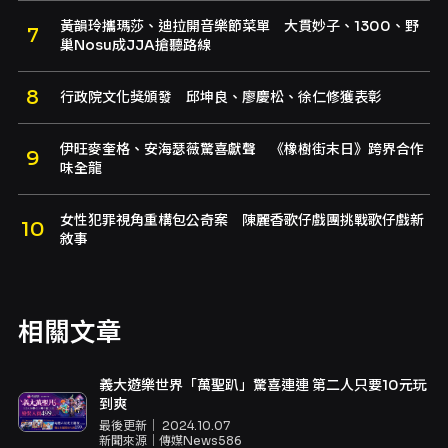
黃韻玲攜瑪莎、迪拉開音樂節菜單 大貫妙子、1300、野
巢Nosu成JJA搶聽路線
行政院文化獎頒發 邱坤良、廖慶松、徐仁修獲表彰
伊旺麥奎格、安海瑟薇驚喜獻聲 《橡樹街末日》跨界合作
味全龍
女性犯罪視角重構包公奇案 陳麗香歌仔戲團挑戰歌仔戲新
敘事
相關文章
義大遊樂世界「萬聖趴」驚喜連連 第二人只要10元玩
到爽
最後更新｜
2024.10.07
新聞來源｜
傳媒News586