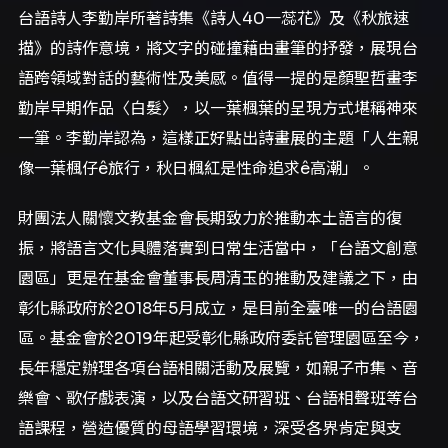
台語詩人李勤岸所著詩集《詩人40一蕊花》及《秋旅速
描》的詩作意境，將文字的碰撞藉由畫筆的抒發，展現台
語跨領域對話的藝術性及美感。值得一提的是顏聖哲畫李
勤岸早期作品〈白髮〉，以一葉楓葉的呈現方式堪稱神來
一筆。李勤岸認為，這樣正好點出詩畫展的主題「人生親
像一葉楓仔ê旅行，秋日楓紅是性命追求ê高潮」。
財團法人關懷文教基金會長期致力於推動本土語言的復
振，將語言文化具體落實到日常生活當中，「台語文創意
園區」更是在基金會董事長周清玉的推動及建議之下，由
彰化縣政府於2018年5月成立，是目前全臺唯一的台語園
區。基金會於2019年起受彰化縣政府委託管理園區至今，
長年穩定辦理各項台語相關活動及展覽，如親子市集、音
樂會、歌仔戲表演，以及台語文研習班、台語相聲班等台
語課程，營造優質的母語學習環境，深受各界肯定與支