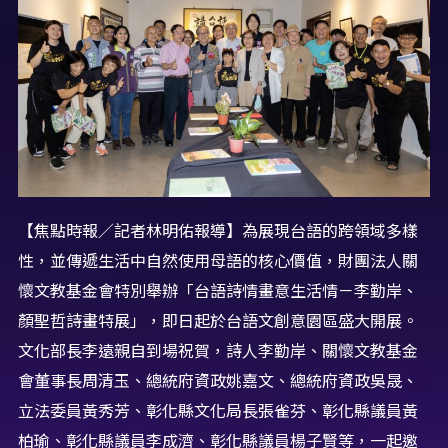
【焦點時報／記者林明佑報導】為展現台語的跨領域多樣
性，並傳遞生活中自然使用母語的核心價值，財團法人關
懷文教基金會特別舉辦「台語詩情畫意生活情－李勤岸、
顏聖哲詩畫特展」，即日起於台語文創意園區盛大開展。
文化部長李遠親自到場祝賀，詩人李勤岸、關懷文教基金
會董事長周清玉、總統府資政姚嘉文、總統府資政吳晟、
立法委員黃秀芳、彰化縣文化局長張雀芬、彰化縣議員黃
柏瑜、彰化縣議員李成濟、彰化縣議員楊子賢等，一起邀