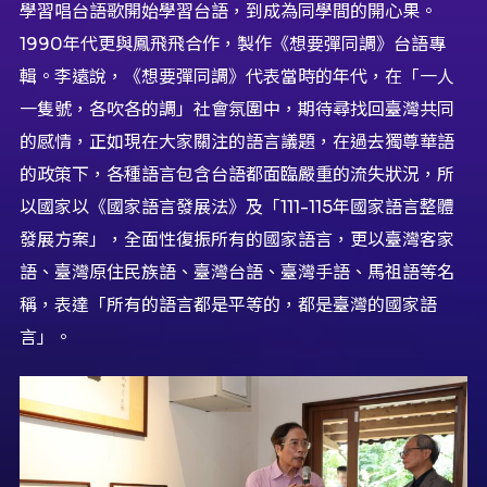
學習唱台語歌開始學習台語，到成為同學間的開心果。
1990年代更與鳳飛飛合作，製作《想要彈同調》台語專
輯。李遠說，《想要彈同調》代表當時的年代，在「一人
一隻號，各吹各的調」社會氛圍中，期待尋找回臺灣共同
的感情，正如現在大家關注的語言議題，在過去獨尊華語
的政策下，各種語言包含台語都面臨嚴重的流失狀況，所
以國家以《國家語言發展法》及「111-115年國家語言整體
發展方案」，全面性復振所有的國家語言，更以臺灣客家
語、臺灣原住民族語、臺灣台語、臺灣手語、馬祖語等名
稱，表達「所有的語言都是平等的，都是臺灣的國家語
言」。