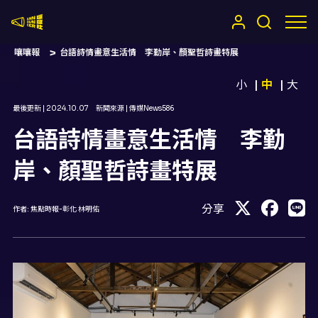
嚷嚷社
嚷嚷報
台語詩情畫意生活情 李勤岸、顏聖哲詩畫特展
小
中
大
最後更新 |
2024.10.07
新聞來源 |
傳媒News586
台語詩情畫意生活情 李勤
岸、顏聖哲詩畫特展
分享
作者:
焦點時報-彰化 林明佑