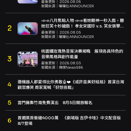
最後更新｜
2026.08.06
新聞來源｜
嚷嚷社ANNOUNCER
📣📣八月焦點人物 📣📣看她眼神一秒入戲，聽
她狂笑十秒破戲！ 孝女宋國珍 v.s. 笑女張擎
佳：本是同根生，相約壓車別太急
最後更新｜
2026.08.05
新聞來源｜
嚷嚷社ANNOUNCER
桃園鐵玫瑰熱音賞決賽揭曉 展現各具特色的
音樂風格與創作能量
最後更新｜
2026.08.03
新聞來源｜
傳媒News586
連機器人都愛得比你勇敢🤖❤️《或許是美好結局》首演台灣
觀眾爆哭 周家寬喊「好想挑戰」
雲門舞集竹南免費演出 8月5日開放報名
首週票房衝破4000萬 《劇場版 吉伊卡哇》中文配音版
8/7登場