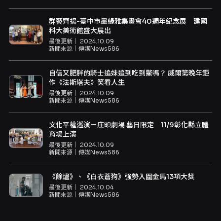
群藝齊揚-臺中市墨緣雅集畫會40週年紀念展 建國
科大美術館盛大展出
最後更新｜
2024.10.09
新聞來源｜
傳媒News586
自信又肥胖的騎士追妹追到吃到鱉嗎？ 威爾第晚年鉅
作《法斯塔夫》笑看人生
最後更新｜
2024.10.09
新聞來源｜
傳媒News586
文化平權巡演－庄頭劇場 藝日限定 11/9彰化縣立體
育場上演
最後更新｜
2024.10.09
新聞來源｜
傳媒News586
《餘燼》、《白衣蒼狗》強勢入圍金馬13項大獎
最後更新｜
2024.10.04
新聞來源｜
傳媒News586