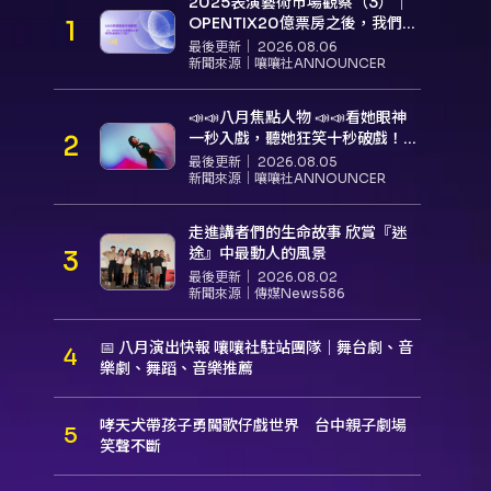
2025表演藝術市場觀察（3）｜
OPENTIX20億票房之後，我們到
底看見了什麼？
最後更新｜
2026.08.06
新聞來源｜
嚷嚷社ANNOUNCER
📣📣八月焦點人物 📣📣看她眼神
一秒入戲，聽她狂笑十秒破戲！
孝女宋國珍 v.s. 笑女張擎佳：本是
最後更新｜
2026.08.05
同根生，相約壓車別太急
新聞來源｜
嚷嚷社ANNOUNCER
走進講者們的生命故事 欣賞『迷
途』中最動人的風景
最後更新｜
2026.08.02
新聞來源｜
傳媒News586
📅 八月演出快報 嚷嚷社駐站團隊｜舞台劇、音
樂劇、舞蹈、音樂推薦
哮天犬帶孩子勇闖歌仔戲世界 台中親子劇場
笑聲不斷