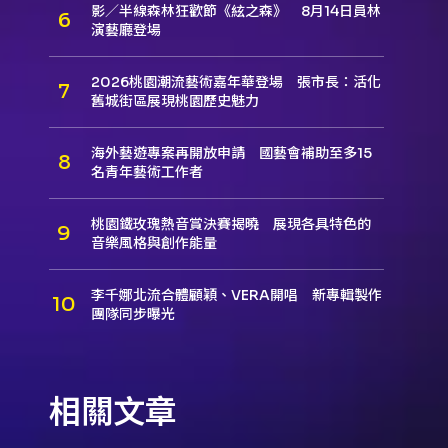
影／半線森林狂歡節《絃之森》 8月14日員林
演藝廳登場
2026桃園潮流藝術嘉年華登場 張市長：活化
舊城街區展現桃園歷史魅力
海外藝遊專案再開放申請 國藝會補助至多15
名青年藝術工作者
桃園鐵玫瑰熱音賞決賽揭曉 展現各具特色的
音樂風格與創作能量
李千娜北流合體顧穎、VERA開唱 新專輯製作
團隊同步曝光
相關文章