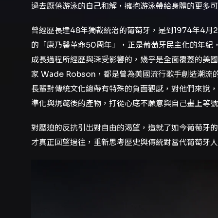
過去厭倦游泳的自己和解，擁抱游泳帶給身體的更多可
曾經歷長達48年獨裁統治的葡萄牙，是到1974年4
的「康乃馨革命50周年」，正是葡萄牙民主化的年紀，
成長過程所經歷與深受影響的，幾乎是全面覆蓋的美國
家 Wade Robson，都是曾為美國流行歌手創造
長輩對傳統文化總帶有特殊的負面觀感，對他們來說，
準化與規範後的產物，打從心底不願意與自己畫上等號
對壓迫的反抗引出對自由的渴望，造就了如今葡萄牙的
才真正回望過往，重新思考歷史與傳統對當代葡萄牙人