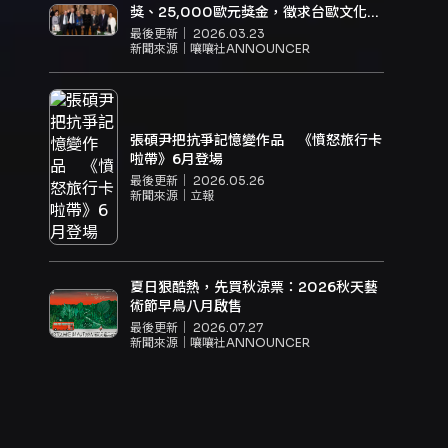
獎、25,000歐元獎金，徵求台歐文化交
流關鍵人物
最後更新｜
2026.03.23
新聞來源｜
嚷嚷社ANNOUNCER
張碩尹把抗爭記憶變作品 《憤怒旅行卡
啦帶》6月登場
最後更新｜
2026.05.26
新聞來源｜
立報
夏日狠酷熱，先買秋涼票：2026秋天藝
術節早鳥八月啟售
最後更新｜
2026.07.27
新聞來源｜
嚷嚷社ANNOUNCER