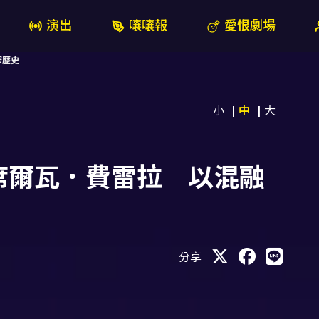
演出
嚷嚷報
愛恨劇場
探歷史
小
中
大
席爾瓦．費雷拉 以混融
分享