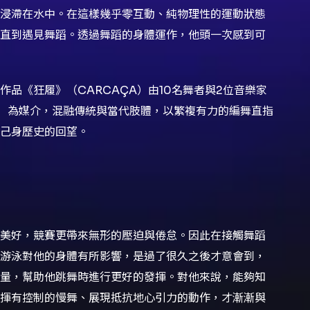
浸滯在水中。在這樣幾乎零互動、純物理性的運動狀態
直到遇見舞蹈。透過舞蹈的身體運作，他頭一次感到可
品《狂履》（CARCAÇA）由10名舞者與2位音樂家
rk）為媒介，混融傳統與當代肢體，以繁複有力的編舞直指
己身歷史的回望。
美好，競賽更帶來無形的壓迫與倦怠。因此在接觸舞蹈
游泳對他的身體有所影響，是過了很久之後才意會到，
量，幫助他跳舞時進行更好的發揮。對他來說，能夠知
揮有控制的慢舞、展現抵抗地心引力的動作，才漸漸與