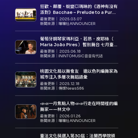
狂歡、顛覆、蛻變💥瑪琳的《酒神有沒有
派對》Bacchae – Prelude to a Purge
來台擾動兩廳院🔥
最後更新｜
2025.03.07
新聞來源｜
嚷嚷社ANNOUNCER
葡萄牙鋼琴家瑪利亞．若昂．皮耶絲（
Maria João Pires ）暫別舞台 七月臺灣
演出更換鋼琴家
最後更新｜
2025.06.18
新聞來源｜
ININTOMUSIC音音有代誌
桃園文化局以舞會友 邀以色列編舞家為
城市注入多層次舞蹈語彙
最後更新｜
2025.12.18
新聞來源｜
傳媒News586
📣📣一月焦點人物📣📣行走在時間裡的編
舞家——林文中
最後更新｜
2026.01.26
新聞來源｜
嚷嚷社ANNOUNCER
臺法文化獎邁入第30屆：法蘭西學院頒