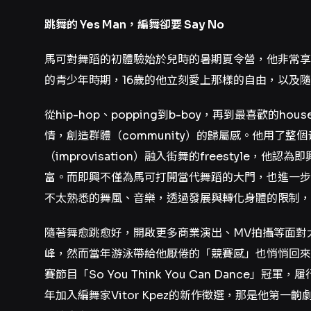
跳舞的 Yes Man，編舞卻要 Say No
馬可對舞蹈的初體驗始於兒時的暑期夏令營，他非常享
的青少年時期，16歲的他立刻愛上那樣的自由，以及
從hip-hop、popping到b-boy，再到最喜歡
情，創造群體（community）的歸屬感。他用了
（improvisation）融入街舞的freestyle
富。而即興不僅為馬可打開當代舞蹈的大門，也進一步
不太熟悉的舞風、音樂，透過發展與轉化身體的限制，
隨著舞愈跳愈好，開啟更多商業演出、MV拍攝等面對
峰，然而當年游泳帶給他厭倦的「競賽感」也悄悄回來
賽節目「So You Think You Can Dance
年加入編舞家Vitor Kpez的新作徵選，那是他第