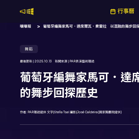
行事曆
嚷嚷社
嚷嚷報
葡萄牙編舞家馬可．達席爾瓦．費雷拉 以混融的舞步回
舞蹈
最後更新 |
2025.10.13
新聞來源 |
PAR表演藝術雜誌
葡萄牙編舞家馬可．達
的舞步回探歷史
作者:
PAR雜誌提供 文字|Stella Tsai 攝影|José Caldeira(國家兩廳院提供)