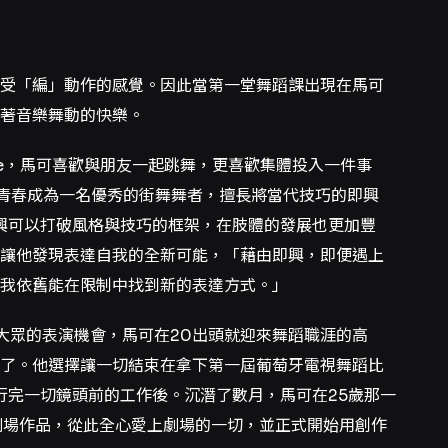
受「編」動作的感覺。因此當第一堂舞蹈課出現在馬可
隨著音樂舞動的快樂。
的house，馬可喜歡與朋友一起跳舞，更喜歡集體投入一件事
整個青春成為一名優秀的街舞舞者，擅長將當代技巧的即興
，他認為即興可以打破風格與技巧的框架，在肢體的發展也更加豐
讓他發現表達自我的全新可能，「藉由即興，即便遇上
我依舊能在限制中找到新的表達方式。」
大眾的表演機會，馬可在20出頭就迎來舞蹈職涯的高
了。他選擇讓一切結束在拿下第一屆葡萄牙電視舞蹈比
」冠軍，履行完一切鏡頭前的工作後。沉潛了數月，馬可在25歲那一
一齣劇場作品，從此全心愛上劇場的一切，並正式開始用創作