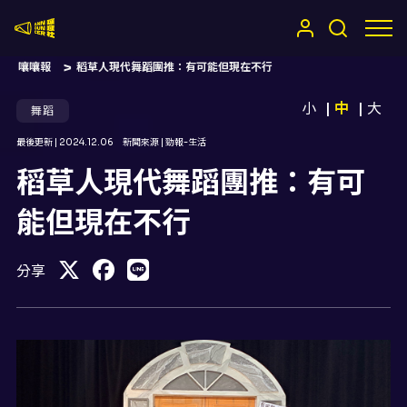
嚷嚷社
嚷嚷報
稻草人現代舞蹈團推：有可能但現在不行
小
中
大
舞蹈
最後更新 |
2024.12.06
新聞來源 |
勁報-生活
稻草人現代舞蹈團推：有可
能但現在不行
分享