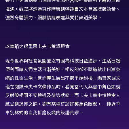
張力，更深刻點出個體在充滿迷宮般社會體制下窘迫無助
境遇，觀眾將透過舞作體驗到轉譯自文本豐富肢體語彙、
強烈身體張力、細膩情緒表達與獨特舞蹈美學。
以舞蹈之眼重思卡夫卡荒謬現實
現今世界與社會氛圍並沒有因為科技日益進步、生活日趨
便利而讓人們生活日漸美好，相反的卻不斷造就出日漸萎
縮的性靈生活，進而產生層出不窮爭端紛擾；編舞家羅文
瑾在閱讀卡夫卡文學作品時，看見當代人與書中角色如鏡
反射般相同不安境遇及徒勞狀態，而卡夫卡書中情境令人
感受到恐怖之餘，卻有某種荒謬好笑黑色幽默，一種近乎
卓別林式的自我折磨反諷的詼諧荒謬。