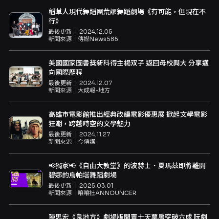
稻草人現代舞蹈團荒謬舞蹈劇場《有可能，但現在不
行》
最後更新｜
2024.12.05
新聞來源｜
傳媒News586
美國國家圖書獎新科得主楊双子 返回母校興大 分享邁
向國際歷程
最後更新｜
2024.12.07
新聞來源｜
大成報-地方
高雄市電影館推出經典改編電影優惠展 掀起文學電影
狂潮，跨越時空的文學魅力
最後更新｜
2024.11.27
新聞來源｜
今傳媒
📢獨家📢《自由大教堂》的波赫士．夏瑪茲即將離開
碧娜的烏帕塔舞蹈劇場
最後更新｜
2025.03.01
新聞來源｜
嚷嚷社ANNOUNCER
陳思宏《鬼地方》劇場版開賣十天票房突破六成 阮劇