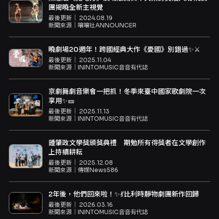
團揭曉全新主視覺
最後更新｜
2024.08.19
新聞來源｜
嚷嚷社ANNOUNCER
曉劇場20週年！跨國經典大作《憂國》別錯過✨⚔️
最後更新｜
2025.11.04
新聞來源｜
ININTOMUSIC音音有代誌
京劇舞劇音樂會一把抓！冬季來臺中國家歌劇院一次
享用✨🎫
最後更新｜
2025.11.13
新聞來源｜
ININTOMUSIC音音有代誌
鍾肇政文學獎頒獎典禮 期勉所有得獎者在文學創作
上持續耕耘
最後更新｜
2025.12.08
新聞來源｜
傳媒News586
2年後，他們回來啦！✨💃比利時靜物劇團新作回歸
最後更新｜
2026.03.16
新聞來源｜
ININTOMUSIC音音有代誌