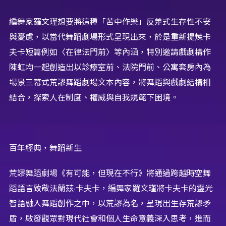
編舞家羅文瑾想要將這種「苦中作樂」反差式生存性不安
與憂慮，以當代舞蹈劇場形式呈現出來，於是重新提煉卡
夫卡短篇例如〈在律法門前〉等內涵，特別邀請戲劇構作
陳虹均一起創造出以診療室前、法院門前、公寓套房內為
場景三幕式荒謬舞蹈劇場文本內容，將舞蹈與戲劇結構相
結合，探索人在制度、權威與自我規範下困境。
百年經典，舞蹈新生
荒謬舞蹈劇場《有可能，但現在不行》將通過跨越時空舞
蹈語言致敬法蘭茲·卡夫卡，編舞家羅文瑾將卡夫卡的靈光
智語融入舞蹈創作之中，以荒謬為名，呈現出生存荒謬矛
盾，啟發觀眾對現代社會和個人生命意義深入思考，進而