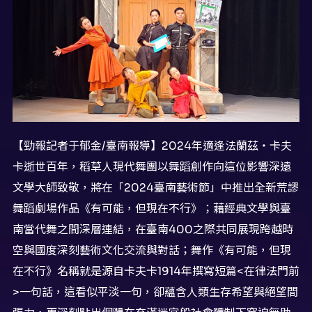
【勁報記者于郁金/臺南報導】2024年適逢法蘭茲‧卡夫
卡逝世百年，稻草人現代舞團以舞蹈創作向這位影響深遠
文學大師致敬，將在「2024臺南藝術節」中推出全新荒謬
舞蹈劇場作品《有可能，但現在不行》；藉經典文學與臺
南當代舞之間深層連結，在臺南400之際共同展現跨越時
空與國度深刻藝術文化交流與對話；舞作《有可能，但現
在不行》名稱就是源自卡夫卡1914年撰寫短篇<在律法門前
>一句話，這看似平淡一句，卻蘊含人類生存希望與絕望間