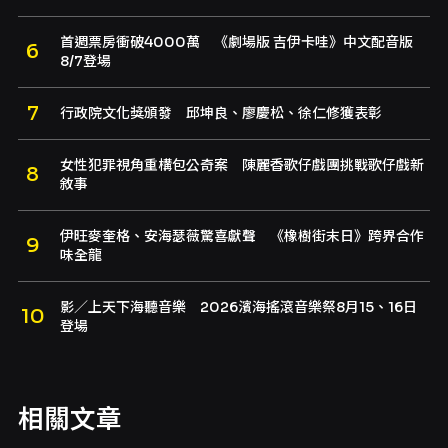
首週票房衝破4000萬 《劇場版 吉伊卡哇》中文配音版
8/7登場
行政院文化獎頒發 邱坤良、廖慶松、徐仁修獲表彰
女性犯罪視角重構包公奇案 陳麗香歌仔戲團挑戰歌仔戲新
敘事
伊旺麥奎格、安海瑟薇驚喜獻聲 《橡樹街末日》跨界合作
味全龍
影／上天下海聽音樂 2026濱海搖滾音樂祭8月15、16日
登場
相關文章