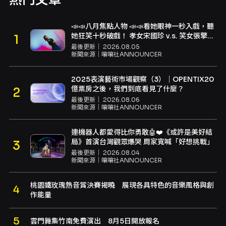
📣📣八月焦點人物 📣📣看她眼神一秒入戲，聽
她狂笑十秒破戲！ 孝女宋國珍 v.s. 笑女張擎
佳：本是同根生，相約壓車別太急
最後更新｜
2026.08.05
新聞來源｜
嚷嚷社ANNOUNCER
2025表演藝術市場觀察（3）｜OPENTIX20
億票房之後，我們到底看見了什麼？
最後更新｜
2026.08.06
新聞來源｜
嚷嚷社ANNOUNCER
連機器人都愛得比你勇敢🤖❤️《或許是美好結
局》首演台灣觀眾爆哭 周家寬喊「好想挑戰」
最後更新｜
2026.08.04
新聞來源｜
嚷嚷社ANNOUNCER
桃園鐵玫瑰熱音賞決賽揭曉 展現各具特色的音樂風格與創
作能量
雲門舞集竹南免費演出 8月5日開放報名