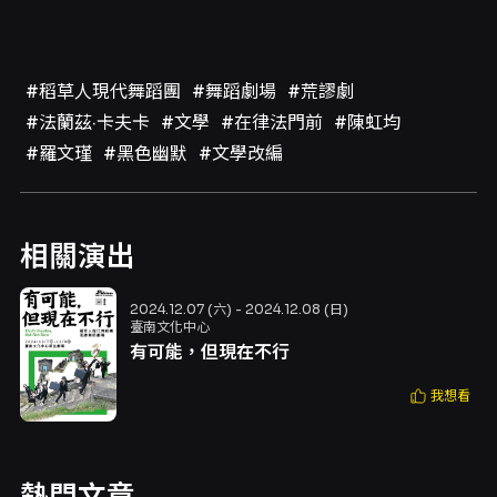
#稻草人現代舞蹈團
#舞蹈劇場
#荒謬劇
#法蘭茲·卡夫卡
#文學
#在律法門前
#陳虹均
#羅文瑾
#黑色幽默
#文學改編
相關演出
2024.12.07 (六) - 2024.12.08 (日)
臺南文化中心
有可能，但現在不行
我想看
熱門文章