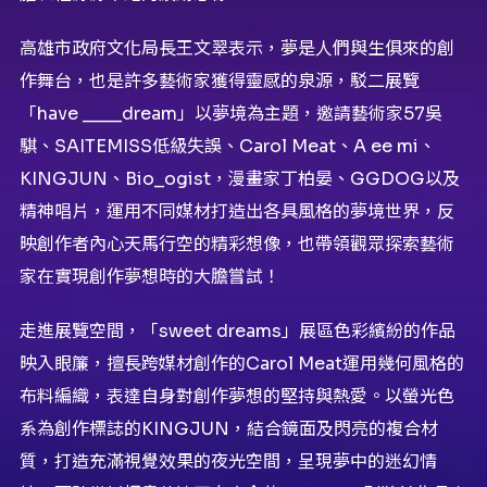
高雄市政府文化局長王文翠表示，夢是人們與生俱來的創
作舞台，也是許多藝術家獲得靈感的泉源，駁二展覽
「have ____dream」以夢境為主題，邀請藝術家57吳
騏、SAITEMISS低級失誤、Carol Meat、A ee mi、
KINGJUN、Bio_ogist，漫畫家丁柏晏、GGDOG以及
精神唱片，運用不同媒材打造出各具風格的夢境世界，反
映創作者內心天馬行空的精彩想像，也帶領觀眾探索藝術
家在實現創作夢想時的大膽嘗試！
走進展覽空間，「sweet dreams」展區色彩繽紛的作品
映入眼簾，擅長跨媒材創作的Carol Meat運用幾何風格的
布料編織，表達自身對創作夢想的堅持與熱愛。以螢光色
系為創作標誌的KINGJUN，結合鏡面及閃亮的複合材
質，打造充滿視覺效果的夜光空間，呈現夢中的迷幻情