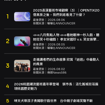
2025表演藝術市場觀察（3）｜OPENTIX20
億票房之後，我們到底看見了什麼？
最後更新｜
2026.08.06
新聞來源｜
嚷嚷社ANNOUNCER
📣📣八月焦點人物 📣📣看她眼神一秒入戲，聽
她狂笑十秒破戲！ 孝女宋國珍 v.s. 笑女張擎
佳：本是同根生，相約壓車別太急
最後更新｜
2026.08.05
新聞來源｜
嚷嚷社ANNOUNCER
走進講者們的生命故事 欣賞『迷途』中最動人
的風景
最後更新｜
2026.08.02
新聞來源｜
傳媒News586
2026桃園潮流藝術嘉年華登場 張市長：活化舊城街區展
現桃園歷史魅力
哮天犬帶孩子勇闖歌仔戲世界 台中親子劇場笑聲不斷