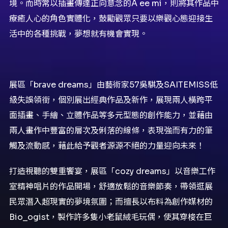
境。而時常以插畫傳達正向意念的A ee mi，則將其作品中
療癒人心的角色實體化，鼓勵觀眾只要以樂觀心態迎接生
活中的各種挑戰，夢想就有機會實現。
展區「brave dreams」由藝術家57吳騏及SAITEMISS低
級失誤領銜，個別展出經典作品及新作，展現兩人橫跨平
面插畫、手繪、立體作品等多元型態的創作能力，並藉由
兩人畫作中豐富的層次及俐落的線條，表現強而有力的筆
觸及流動感，藉此給予觀者源源不絕的力量迎向未來！
打造視聽的雙重饗宴，展區「cozy dreams」以音樂工作
室精神唱片的作品開場，舒適放鬆的音樂節奏，帶領逛展
民眾潛入超現實的夢境氛圍；而擅長以布料為創作媒材的
Bio_ogist，製作許多隻小老鼠絨毛玩偶，使其穿梭在巨