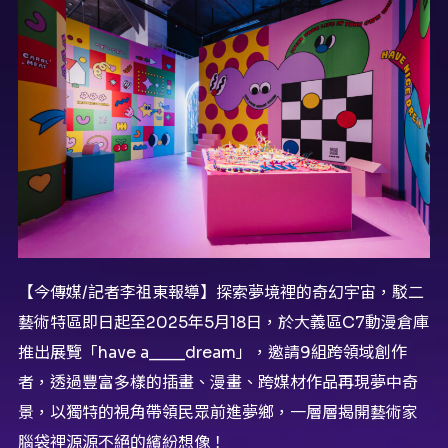
【今傳媒/記者李祖東報導】探索夢境裡的奇幻宇宙，駁二
藝術特區即日起至2025年5月18日，於大義區C7動漫倉庫
推出展覽「have a____dream」，邀請9組跨領域創作
者，透過豐富多樣的插畫、漫畫、跨媒材作品再現夢中奇
景，以獨特的視角帶領民眾前進夢鄉，一層層揭開藝術家
腦袋裡源源不絕的繽紛想像！