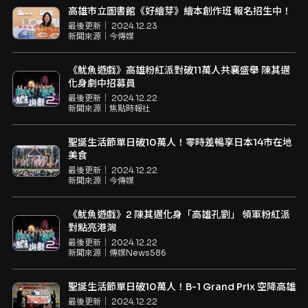
高雄市立圖書館《好繪芽》繪本創作班 報名招生中！
最後更新｜
2024.12.23
新聞來源｜
今傳媒
《魷魚遊戲》高雄粉紅派對破11萬人共襄盛舉 陳其邁
化身劇中招募員
最後更新｜
2024.12.22
新聞來源｜
焦點時報社
聖誕生活節單日破10萬人！零時差暢享日本14市在地
美食
最後更新｜
2024.12.22
新聞來源｜
今傳媒
《魷魚遊戲》2 陳其邁化身「高雄孔劉」 領軍粉紅派
對點亮港灣
最後更新｜
2024.12.22
新聞來源｜
傳媒News586
聖誕生活節單日破10萬人！B-1 Grand Prix 空降高雄
最後更新｜
2024.12.22