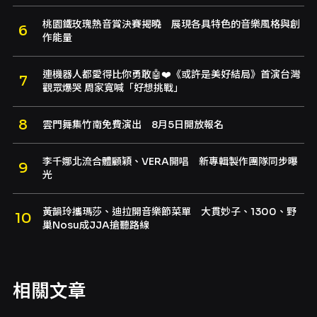
桃園鐵玫瑰熱音賞決賽揭曉 展現各具特色的音樂風格與創
作能量
連機器人都愛得比你勇敢🤖❤️《或許是美好結局》首演台灣
觀眾爆哭 周家寬喊「好想挑戰」
雲門舞集竹南免費演出 8月5日開放報名
李千娜北流合體顧穎、VERA開唱 新專輯製作團隊同步曝
光
黃韻玲攜瑪莎、迪拉開音樂節菜單 大貫妙子、1300、野
巢Nosu成JJA搶聽路線
相關文章