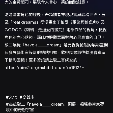
大的金黃起司，展現令人會心一笑的幽默創意。
透過漫畫角色的經歷，帶領讀者穿梭現實與虛構世界，展
區「real dreams」從漫畫家丁柏晏《畢業與鮭魚卵》及
GGDOG《刺蝟：走過愛的蠻荒》兩部作品的視角，檢視
角色的內心狀態，藉此喚醒觀眾面對內心最真實的自己。
駁二展覽「have a____dream」還有視覺搶眼的展場空間
及參展藝術家設計的拍貼相框，歡迎民眾前往動漫倉庫留
下精彩回憶！更多資訊請上駁二官網查詢：
https://pier2.org/exhibition/info/1512/。
#文化
#高雄市
#高雄駁二「have a____dream」開展，揭秘藝術家夢
境中的奇想宇宙！