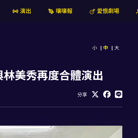
演出
嚷嚷報
愛恨劇場
小
中
大
與林美秀再度合體演出
分享