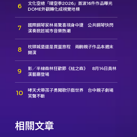
文化空總「晴空季2026」首波16件作品曝光
DOME外觀轉化成視覺地標
國際鋼琴家林易驚喜現身中捷 公共鋼琴快閃
演奏掀起城市音樂熱潮
枕頭城堡還是買蛋旅程 兩齣親子作品本週末
開演
影／半線森林狂歡節《絃之森》 8月14日員林
演藝廳登場
哮天犬帶孩子勇闖歌仔戲世界 台中親子劇場
笑聲不斷
相關文章