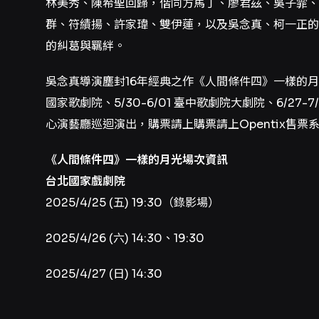
林美秀、陳希聖回歸，偕同方馬丁、廖君茲、吳子霏
群、符績揚、許家瑋、雙伊蓮，以及吳念真、柯一正的
的糾葛與羈絆。
吳念真導演塵封16年經典之作《人間條件四》一樣的月光，4
國家歌劇院、5/30-6/01 臺中歌劇院大劇院、6/27-
心演藝廳巡迴演出，購票請上購票請上Opentix售票
《人間條件四》一樣的月光場次資訊
台北國家戲劇院
2025/4/25 (五) 19:30（錄影場）
2025/4/26 (六) 14:30、19:30
2025/4/27 (日) 14:30