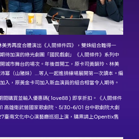
玲與林美秀再度合體演出《人間條件四》，雙姝組合難得一
期待加演的綠光劇團「國民戲劇」《人間條件》系列中
開城市舞台的場次。年後首開工，原卡司黃韻玲、林美
沛冪（山豬妹）…等人一起進排練場展開第一次讀本。編
加入，原黃金卡司加入新血演員的組合相當令人期待。
間購買並輸入優惠碼( love88 ) 即享折扣。《人間條件
/11 高雄衛武營國家歌劇院、5/30-6/01 台中歌劇院大劇
7/27臺南文化中心演藝廳巡迴上演，購票請上Opentix售