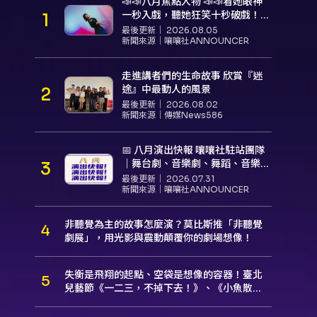
📣📣八月焦點人物 📣📣看她眼神
一秒入戲，聽她狂笑十秒破戲！
孝女宋國珍 v.s. 笑女張擎佳：本是
最後更新｜
2026.08.05
同根生，相約壓車別太急
新聞來源｜
嚷嚷社ANNOUNCER
走進講者們的生命故事 欣賞『迷
途』中最動人的風景
最後更新｜
2026.08.02
新聞來源｜
傳媒News586
📅 八月演出快報 嚷嚷社駐站團隊
｜舞台劇、音樂劇、舞蹈、音樂推
薦
最後更新｜
2026.07.31
新聞來源｜
嚷嚷社ANNOUNCER
非聽覺為主的故事怎麼演？莫比斯推「非聽覺
劇展」，用光影與震動顛覆你的劇場想像！
失衡是飛翔的起點、空袋是想像的容器！臺北
兒藝節《一二三，不掉下去！》、《小魚散
步》本週登場