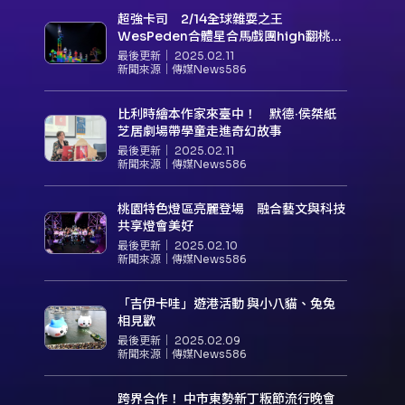
超強卡司 2/14全球雜耍之王
WesPeden合體星合馬戲團high翻桃園
臺灣燈會
最後更新｜
2025.02.11
新聞來源｜
傳媒News586
比利時繪本作家來臺中！ 默德·侯桀紙
芝居劇場帶學童走進奇幻故事
最後更新｜
2025.02.11
新聞來源｜
傳媒News586
桃園特色燈區亮麗登場 融合藝文與科技
共享燈會美好
最後更新｜
2025.02.10
新聞來源｜
傳媒News586
「吉伊卡哇」遊港活動 與小八貓、兔兔
相見歡
最後更新｜
2025.02.09
新聞來源｜
傳媒News586
跨界合作！ 中市東勢新丁粄節流行晚會