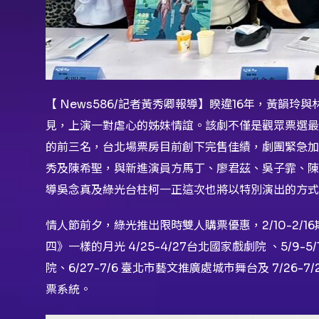
【 News586/記者黃秀卿報導】睽違16年，黃韻
見，上演一對虐心的姊妹情誼。該劇不僅是觀眾票選最
的前三名，台北場票房目前創下完售佳績，劇團緊急加
秀及陳希聖，與新進演員方馬丁、廖君茲、吳子霏、陳
導吳念真及綠光台柱柯一正這次也將以特別演出的方式
情人節前夕，綠光推出限時雙人購票優惠，2/10-2/16期
四》一樣的月光 4/25-4/27台北國家戲劇院 、5/9-5
院、6/27-7/6 臺北市藝文推廣處城市舞台及 7/26-
票系統。