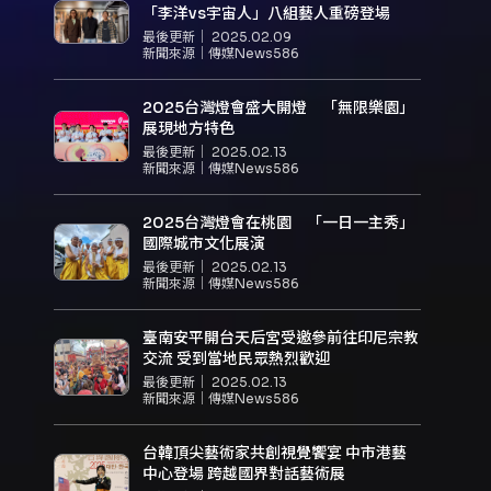
「李洋vs宇宙人」八組藝人重磅登場
最後更新｜
2025.02.09
新聞來源｜
傳媒News586
2025台灣燈會盛大開燈 「無限樂園」
展現地方特色
最後更新｜
2025.02.13
新聞來源｜
傳媒News586
2025台灣燈會在桃園 「一日一主秀」
國際城市文化展演
最後更新｜
2025.02.13
新聞來源｜
傳媒News586
臺南安平開台天后宮受邀參前往印尼宗教
交流 受到當地民眾熱烈歡迎
最後更新｜
2025.02.13
新聞來源｜
傳媒News586
台韓頂尖藝術家共創視覺饗宴 中市港藝
中心登場 跨越國界對話藝術展