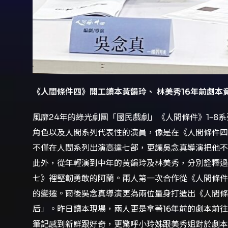
《人間條件四》開工讀本黃韻玲
、
林美秀
16
年前劇本
風靡24年的綠光劇團「國民戲劇」《人間條件》1~8
角色以及人間系列代表性的演員，像是在《人間條件四
不僅在人間系列出演高達七部，更讓吳念真導演把他不
此外，從年輕演到中年的黃韻玲及林美秀，分別詮釋過
七》裡堅韌勇敢的阿蘭。兩人第一次合作從《人間條件
的變遷。爾後吳念真導演更為兩位量身打造出《人間條
后」。昨日讀本現場，兩人更是拿著16年前的劇本前往
筆記感到新鮮跟好奇，更驚呼小玲姊跟美秀姐對於劇本