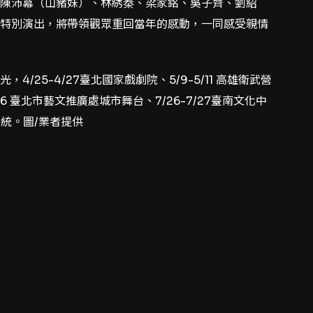
、陳沛冪（山豬妹）、林綉秦、梁家銘、吳子齊、劉紹
特別演出，將帶領觀眾重回當年的感動，一同感受親情
/25-4/27臺北國家戲劇院、5/9-5/11 高雄衛武營
7/6 臺北市藝文推廣處城市舞台、7/26-7/27臺南文化中
系統。圖/業者提供