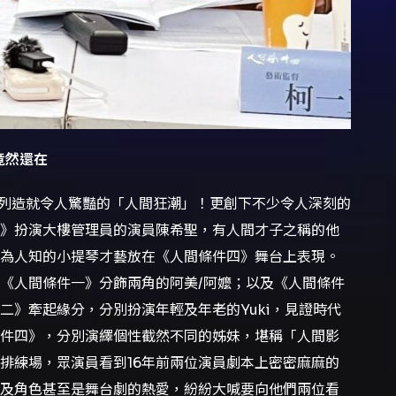
竟然還在
系列造就令人驚豔的「人間狂潮」！更創下不少令人深刻的
》扮演大樓管理員的演員陳希聖，有人間才子之稱的他
為人知的小提琴才藝放在《人間條件四》舞台上表現。
《人間條件一》分飾兩角的阿美/阿嬤；以及《人間條件
二》牽起緣分，分別扮演年輕及年老的Yuki，見證時代
件四》，分別演繹個性截然不同的姊妹，堪稱「人間影
排練場，眾演員看到16年前兩位演員劇本上密密麻麻的
及角色甚至是舞台劇的熱愛，紛紛大喊要向他們兩位看