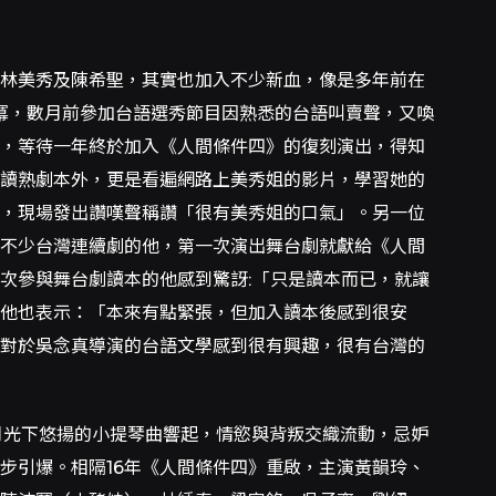
、林美秀及陳希聖，其實也加入不少新血，像是多年前在
冪，數月前參加台語選秀節目因熟悉的台語叫賣聲，又喚
，等待一年終於加入《人間條件四》的復刻演出，得知
讀熟劇本外，更是看遍網路上美秀姐的影片，學習她的
，現場發出讚嘆聲稱讚「很有美秀姐的口氣」。另一位
不少台灣連續劇的他，第一次演出舞台劇就獻給《人間
次參與舞台劇讀本的他感到驚訝:「只是讀本而已，就讓
，他也表示：「本來有點緊張，但加入讀本後感到很安
對於吳念真導演的台語文學感到很有興趣，很有台灣的
月光下悠揚的小提琴曲響起，情慾與背叛交織流動，忌妒
步引爆。相隔16年《人間條件四》重啟，主演黃韻玲、