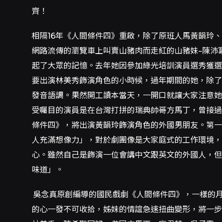
齊！
相隔16年《人間條件四》重啟，除了原班人馬黃韻玲
網路流傳的瀏覽車上叫賣山豬肉而走紅的山豬妹-陳沛
起了大眾的記憶。去年她因參加綠光培訓演員選秀獲選
要出演林美秀飾演角色的小時候，過年期間的她，除了
發音語調。果然開工讀本當天，一開口就讓大家注意她
受囑目的演員是在台灣打拼的瑞典帥哥方馬丁，曾接過
條件四》，將出演黃韻玲飾演角色的外國男朋友。第一
人充滿想像力」，對於劇團像是大家庭式的工作環境
心。雖然自己是飾演一位會講中文跟英文的外國人，但
味道」。
吳念真原創編導的國民戲劇《人間條件四》，一樣的
的心一發不可收拾，姊妹的情誼急速扭曲變形，將一步