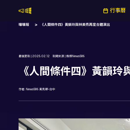
行事曆
嚷嚷社
嚷嚷報
《人間條件四》黃韻玲與林美秀再度合體演出
最後更新 |
2025.02.12
新聞來源 |
傳媒News586
《人間條件四》黃韻玲
作者:
News586 黃秀卿-台中