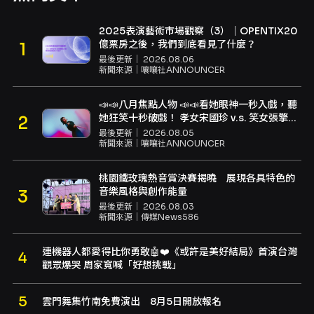
2025表演藝術市場觀察（3）｜OPENTIX20
億票房之後，我們到底看見了什麼？
最後更新｜
2026.08.06
新聞來源｜
嚷嚷社ANNOUNCER
📣📣八月焦點人物 📣📣看她眼神一秒入戲，聽
她狂笑十秒破戲！ 孝女宋國珍 v.s. 笑女張擎
佳：本是同根生，相約壓車別太急
最後更新｜
2026.08.05
新聞來源｜
嚷嚷社ANNOUNCER
桃園鐵玫瑰熱音賞決賽揭曉 展現各具特色的
音樂風格與創作能量
最後更新｜
2026.08.03
新聞來源｜
傳媒News586
連機器人都愛得比你勇敢🤖❤️《或許是美好結局》首演台灣
觀眾爆哭 周家寬喊「好想挑戰」
雲門舞集竹南免費演出 8月5日開放報名