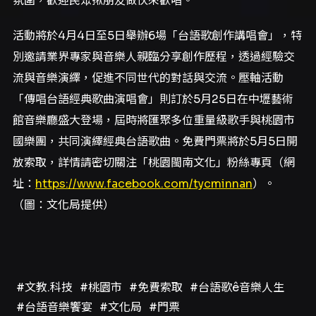
氛圍，歡迎民眾揪朋友做伙來歡唱。
活動將於4月4日至5日舉辦6場「台語歌創作講唱會」，特
別邀請業界專家與音樂人親臨分享創作歷程，透過經驗交
流與音樂演繹，促進不同世代的對話與交流。壓軸活動
「傳唱台語經典歌曲演唱會」則訂於5月25日在中壢藝術
館音樂廳盛大登場，屆時將匯聚多位重量級歌手與桃園市
國樂團，共同演繹經典台語歌曲。免費門票將於5月5日開
放索取，詳情請密切關注「桃園閩南文化」粉絲專頁（網
址：
https://www.facebook.com/tycminnan
）。
（圖：文化局提供）
#文教.科技
#桃園市
#免費索取
#台語歌ê音樂人生
#台語音樂饗宴
#文化局
#門票