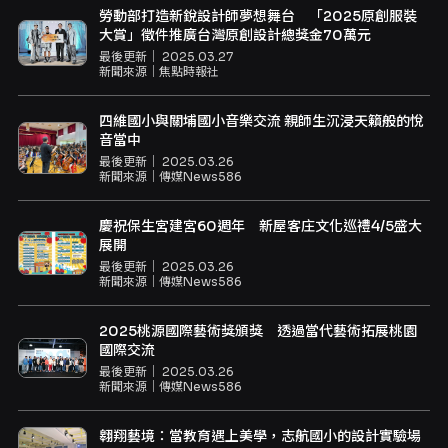
勞動部打造新銳設計師夢想舞台 「2025原創服裝
大賞」徵件推廣台灣原創設計總獎金70萬元
最後更新｜
2025.03.27
新聞來源｜
焦點時報社
四維國小與關埔國小音樂交流 親師生沉浸天籟般的悅
音當中
最後更新｜
2025.03.26
新聞來源｜
傳媒News586
慶祝保生宮建宮60週年 新屋客庄文化巡禮4/5盛大
展開
最後更新｜
2025.03.26
新聞來源｜
傳媒News586
2025桃源國際藝術獎頒獎 透過當代藝術拓展桃園
國際交流
最後更新｜
2025.03.26
新聞來源｜
傳媒News586
翱翔藝境：當教育遇上美學，志航國小的設計實驗場