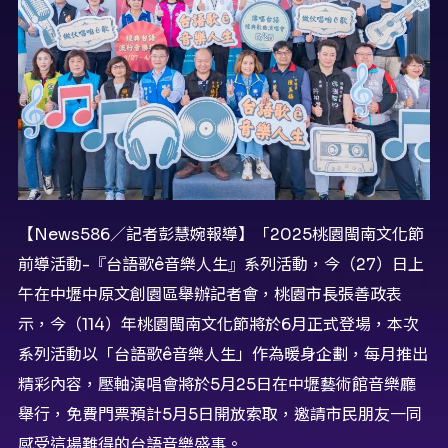
【News586／記者彭慧婉報導】「2025桃園閩南文化節
前導活動-『台語歌ê音樂人生』系列活動，今（27）日上
午在中壢中原文創園區舉辦記者會，桃園市長張善政表
示，今（114）年桃園閩南文化節將於6月正式登場，本次
系列活動以「台語歌ê音樂人生」作為暖身企劃，每月推出
精彩內容，壓軸演唱會將於5月25日在中壢藝術館音樂廳
舉行，免費門票預計5月5日開放索取，邀請市民朋友一同
感受這場難得的台語音樂盛事。