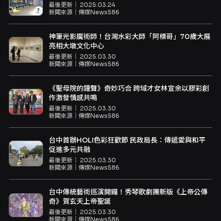
最後更新｜
2025.03.24
新聞來源｜
傳媒News586
神筆光影魔術師！台灣水彩大師「阿標哥」70歲大展
亮相大墩文化中心
最後更新｜
2025.03.30
新聞來源｜
傳媒News586
《聖母院的鐘聲》奇妙巧合 跨域才女林宣余以膠彩創
作激發情感共鳴
最後更新｜
2025.03.30
新聞來源｜
傳媒News586
台中首辦HOLI色彩狂歡節 民政局長：傳遞愛與和平
促進多元共融
最後更新｜
2025.03.30
新聞來源｜
傳媒News586
台中傳統藝術巡演開鑼！秀琴歌劇團新版《上帝公傳
奇》賀玄天上帝聖誕
最後更新｜
2025.03.30
新聞來源｜
傳媒News586