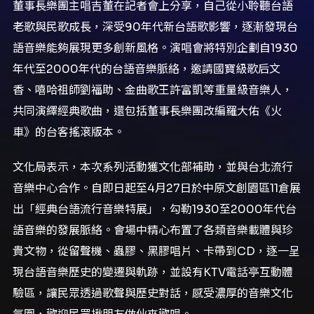
董事長樂團主唱吉董在記者會上分享，自己從小聆聽台語
老歌與民歌成長，深受90年代新台語歌影響，逐漸發現台
語音樂能夠展現更多創新風格。演唱會將特別企劃自1930
年代至2000年代的台語音樂脈絡，邀請國寶級歌后文
香、嘻哈祖師劉福助、金曲歌王許富凱等重量級音樂人，
共同演繹經典歌曲，還包括董事長樂團改編羅大佑《火
車》的台客搖滾版本。
文化局表示，本次系列活動獲文化部補助，並與台北流行
音樂中心合作。自即日起至4月27日於中原文創園區11倉展
出「經典台語流行音樂特展」，勾勒1930至2000年代台
語音樂的發展脈絡。會場中精心布置了各類音樂載體與珍
貴文物，從留聲機、蟲膠、黑膠唱片、卡帶到CD，逐一呈
現台語音樂歷史的變遷與軌跡，並設有KTV電話亭互動體
驗區，讓民眾透過歌聲與歷史對話，感受濃厚的音樂文化