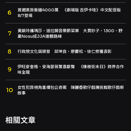
首週票房衝破4000萬 《劇場版 吉伊卡哇》中文配音版
8/7登場
黃韻玲攜瑪莎、迪拉開音樂節菜單 大貫妙子、1300、野
巢Nosu成JJA搶聽路線
行政院文化獎頒發 邱坤良、廖慶松、徐仁修獲表彰
伊旺麥奎格、安海瑟薇驚喜獻聲 《橡樹街末日》跨界合作
味全龍
女性犯罪視角重構包公奇案 陳麗香歌仔戲團挑戰歌仔戲新
敘事
相關文章