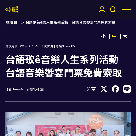
嚷嚷社
嚷嚷報
台語歌ê音樂人生系列活動 台語音樂饗宴門票免費索取
小
中
大
最後更新 |
2025.03.27
新聞來源 |
傳媒News586
台語歌ê音樂人生系列活動
台語音樂饗宴門票免費索取
分享
作者:
News586 彭慧婉-桃園