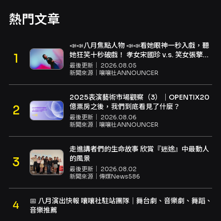
熱門文章
📣📣八月焦點人物 📣📣看她眼神一秒入戲，聽
她狂笑十秒破戲！ 孝女宋國珍 v.s. 笑女張擎
佳：本是同根生，相約壓車別太急
最後更新｜
2026.08.05
新聞來源｜
嚷嚷社ANNOUNCER
2025表演藝術市場觀察（3）｜OPENTIX20
億票房之後，我們到底看見了什麼？
最後更新｜
2026.08.06
新聞來源｜
嚷嚷社ANNOUNCER
走進講者們的生命故事 欣賞『迷途』中最動人
的風景
最後更新｜
2026.08.02
新聞來源｜
傳媒News586
📅 八月演出快報 嚷嚷社駐站團隊｜舞台劇、音樂劇、舞蹈、
音樂推薦