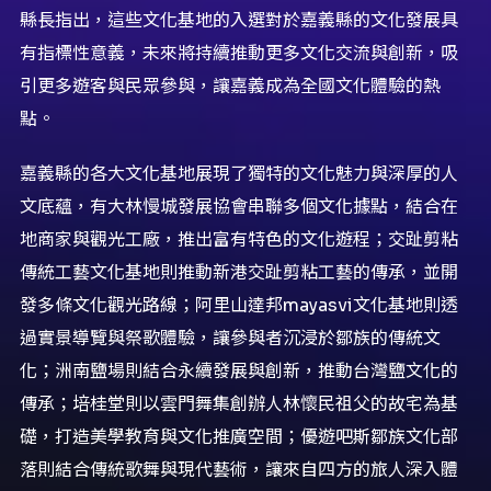
縣長指出，這些文化基地的入選對於嘉義縣的文化發展具
有指標性意義，未來將持續推動更多文化交流與創新，吸
引更多遊客與民眾參與，讓嘉義成為全國文化體驗的熱
點。
嘉義縣的各大文化基地展現了獨特的文化魅力與深厚的人
文底蘊，有大林慢城發展協會串聯多個文化據點，結合在
地商家與觀光工廠，推出富有特色的文化遊程；交趾剪粘
傳統工藝文化基地則推動新港交趾剪粘工藝的傳承，並開
發多條文化觀光路線；阿里山達邦mayasvi文化基地則透
過實景導覽與祭歌體驗，讓參與者沉浸於鄒族的傳統文
化；洲南鹽場則結合永續發展與創新，推動台灣鹽文化的
傳承；培桂堂則以雲門舞集創辦人林懷民祖父的故宅為基
礎，打造美學教育與文化推廣空間；優遊吧斯鄒族文化部
落則結合傳統歌舞與現代藝術，讓來自四方的旅人深入體