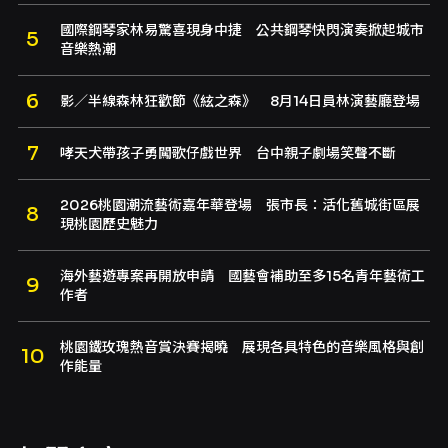
國際鋼琴家林易驚喜現身中捷 公共鋼琴快閃演奏掀起城市
音樂熱潮
影／半線森林狂歡節《絃之森》 8月14日員林演藝廳登場
哮天犬帶孩子勇闖歌仔戲世界 台中親子劇場笑聲不斷
2026桃園潮流藝術嘉年華登場 張市長：活化舊城街區展
現桃園歷史魅力
海外藝遊專案再開放申請 國藝會補助至多15名青年藝術工
作者
桃園鐵玫瑰熱音賞決賽揭曉 展現各具特色的音樂風格與創
作能量