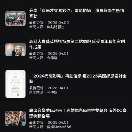
分享「有病才會喜歡你」電影拍攝 演員與學生熱情
互動
最後更新｜
2025.04.02
新聞來源｜
焦點時報社
高科大青藝獎巡迴特展第二站開跑 感受青年藝術家創
作成果
最後更新｜
2025.04.01
新聞來源｜
今傳媒
「2024光織影舞」再創佳績 獲2025美國謬思設計金
獎
最後更新｜
2025.04.01
新聞來源｜
今傳媒
旗津音樂季玩起來！高雄觀光局首推雙舞台 海外DJ齊
聚嗨翻全場
最後更新｜
2025.04.01
新聞來源｜
傳媒News586