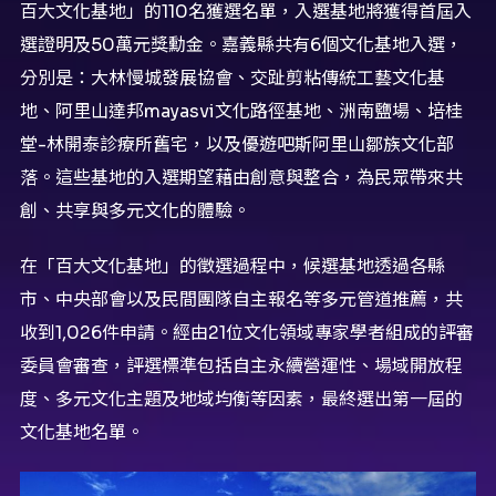
百大文化基地」的110名獲選名單，入選基地將獲得首屆入
選證明及50萬元獎勳金。嘉義縣共有6個文化基地入選，
分別是：大林慢城發展協會、交趾剪粘傳統工藝文化基
地、阿里山達邦mayasvi文化路徑基地、洲南鹽場、培桂
堂-林開泰診療所舊宅，以及優遊吧斯阿里山鄒族文化部
落。這些基地的入選期望藉由創意與整合，為民眾帶來共
創、共享與多元文化的體驗。
在「百大文化基地」的徵選過程中，候選基地透過各縣
市、中央部會以及民間團隊自主報名等多元管道推薦，共
收到1,026件申請。經由21位文化領域專家學者組成的評審
委員會審查，評選標準包括自主永續營運性、場域開放程
度、多元文化主題及地域均衡等因素，最終選出第一屆的
文化基地名單。