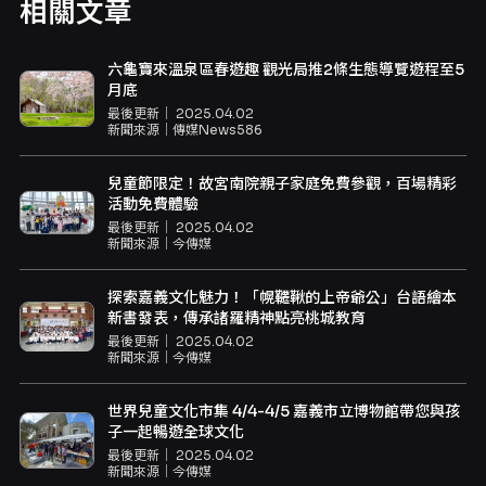
相關文章
六龜寶來溫泉區春遊趣 觀光局推2條生態導覽遊程至5
月底
最後更新｜
2025.04.02
新聞來源｜
傳媒News586
兒童節限定！故宮南院親子家庭免費參觀，百場精彩
活動免費體驗
最後更新｜
2025.04.02
新聞來源｜
今傳媒
探索嘉義文化魅力！「幌韆鞦的上帝爺公」台語繪本
新書發表，傳承諸羅精神點亮桃城教育
最後更新｜
2025.04.02
新聞來源｜
今傳媒
世界兒童文化市集 4/4-4/5 嘉義市立博物館帶您與孩
子一起暢遊全球文化
最後更新｜
2025.04.02
新聞來源｜
今傳媒