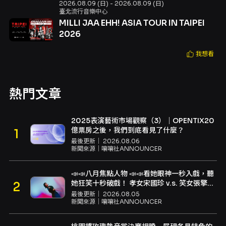
2026.08.09 (日) - 2026.08.09 (日)
臺北流行音樂中心
MILLI JAA EHH! ASIA TOUR IN TAIPEI
2026
我想看
熱門文章
2025表演藝術市場觀察（3）｜OPENTIX20
億票房之後，我們到底看見了什麼？
最後更新｜
2026.08.06
新聞來源｜
嚷嚷社ANNOUNCER
📣📣八月焦點人物 📣📣看她眼神一秒入戲，聽
她狂笑十秒破戲！ 孝女宋國珍 v.s. 笑女張擎
佳：本是同根生，相約壓車別太急
最後更新｜
2026.08.05
新聞來源｜
嚷嚷社ANNOUNCER