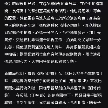
骨》的觀眾相見歡，在QA環節曹佑寧分享，在台中拍攝期
間，長億高中的擊劍室讓他印象深刻，他也肯定該片專業
的配置，讓他更容易進入並專心於所扮演的角色；身為台
中人的劉修甫則說，很感謝透過《刺心切骨》，能久違回
到家鄉台中拍攝，心情十分開心，台中場景多元，加上天
氣好、交通便利非常適合影視工作，拍攝期間民眾都十分
友善，讓他感受到滿滿在地人情味，非常很推薦劇組來台
中拍攝！觀眾都對兩位主角突然現身感到驚喜，兩位演員
也展現親和力，大方回答問題和觀眾互動。
新聞局說明，電影《刺心切骨》4月18日起於全台電影院上
映，講述曾為擊劍好手的哥哥溫子涵（曹佑寧 飾）某次比
賽因失控行為入獄，同樣學習擊劍的弟弟溫子滐（劉修甫
飾），在母親（丁寧 飾）的刻意阻撓下，與哥哥幾乎斷絕
聯繫，直到出獄後，兄弟瞞著母親私下見面相處，隨著子