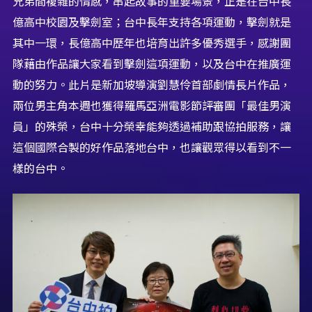
兄弟間複雜的情感，串起故事的重要場景，正是在台中長
億高中校園及擊劍室；台中長年支持各項運動，擊劍就是
其中一環，長億高中歷年也培育出許多優秀選手，感謝團
隊藉由作品讓大家看到擊劍這項運動，以及台中在推廣運
動的努力。此片是新加坡導演劉慧伶首部劇情長片作品，
兩位男主角本週也獲得羅馬亞洲電影節評審團「最佳男演
員」的殊榮，台中十分榮幸能夠透過補助跟協拍服務，讓
這個國際合製的好作品落地台中，也讓觀眾得以看到不一
樣的台中。