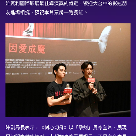
維瓦利國際影展最佳導演獎的肯定，歡迎大台中的影迷朋
友進場相挺，預祝本片票房一路長紅。
陳副局長表示，《刺心切骨》以「擊劍」貫穿全片、展現