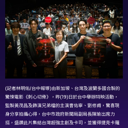
(記者林明佑/台中報導)由新加坡、台灣及波蘭多國合製的
驚悚電影《刺心切骨》，昨(19)日於台中舉辦特映活動，
監製黃茂昌及飾演兄弟檔的主演曹佑寧、劉修甫，驚喜現
身分享拍攝心得，台中市政府新聞局副局長陳瑜出席力
挺，盛讚此片集結台灣超強主創及卡司，並獲得捷克卡羅