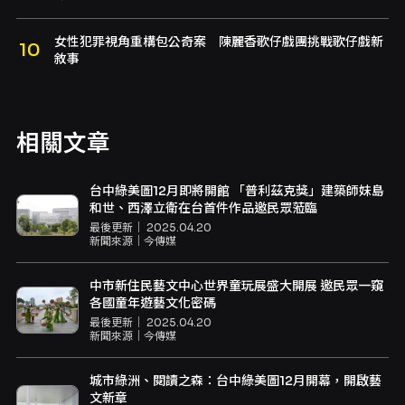
女性犯罪視角重構包公奇案 陳麗香歌仔戲團挑戰歌仔戲新
敘事
相關文章
台中綠美圖12月即將開館 「普利茲克獎」建築師妹島
和世、西澤立衛在台首件作品邀民眾蒞臨
最後更新｜
2025.04.20
新聞來源｜
今傳媒
中市新住民藝文中心世界童玩展盛大開展 邀民眾一窺
各國童年遊藝文化密碼
最後更新｜
2025.04.20
新聞來源｜
今傳媒
城市綠洲、閱讀之森：台中綠美圖12月開幕，開啟藝
文新章