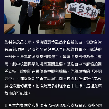
監製黃茂昌表示，導演劉慧伶雖然來自新加坡，但對台灣
有深刻理解，台灣的場景與生活早已成為故事不可或缺的
一部分。身為前國家擊劍隊選手，導演將擊劍作為全片靈
魂，劇中校園與擊劍場景至關重要。感謝台中市府協拍團
隊支持，讓劇組在長億高中順利拍攝，詮釋虛構的「溪明
高中」，捕捉擊劍的專業感與氛圍。校園特色建築也為夜
戲增添迷幻氣息，他推薦更多劇組來台中拍攝，這裡充滿
故事的可能性。
此片主角曹佑寧和劉修甫也來到現場和支持電影《刺心切