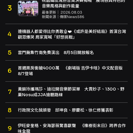
桃園鐵玫瑰熱音賞決賽揭曉 展現各具特色的
音樂風格與創作能量
最後更新｜
2026.08.03
新聞來源｜
傳媒News586
連機器人都愛得比你勇敢🤖❤️《或許是美好結局》首演台灣
觀眾爆哭 周家寬喊「好想挑戰」
雲門舞集竹南免費演出 8月5日開放報名
首週票房衝破4000萬 《劇場版 吉伊卡哇》中文配音版
8/7登場
黃韻玲攜瑪莎、迪拉開音樂節菜單 大貫妙子、1300、野
巢Nosu成JJA搶聽路線
行政院文化獎頒發 邱坤良、廖慶松、徐仁修獲表彰
伊旺麥奎格、安海瑟薇驚喜獻聲 《橡樹街末日》跨界合作
味全龍