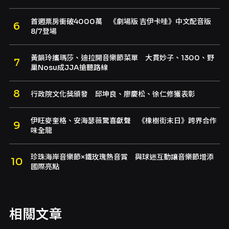
首週票房衝破4000萬 《劇場版 吉伊卡哇》中文配音版
8/7登場
黃韻玲攜瑪莎、迪拉開音樂節菜單 大貫妙子、1300、野
巢Nosu成JJA搶聽路線
行政院文化獎頒發 邱坤良、廖慶松、徐仁修獲表彰
伊旺麥奎格、安海瑟薇驚喜獻聲 《橡樹街末日》跨界合作
味全龍
珍珠海岸音樂節×鐵玫瑰熱音賞 與球迷互動讓音樂節增添
國際亮點
相關文章