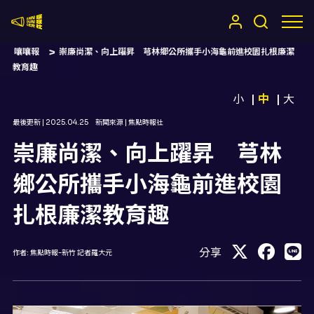
嚷嚷社
嚷嚷報
崇廉尚潔、向上躍昇 芎林鄉公所攜手小海龜前進校園扎根廉潔
教育趣
小
中
大
最後更新 |
2025.04.25
新聞來源 |
焦點時報社
崇廉尚潔、向上躍昇 芎林
鄉公所攜手小海龜前進校園
扎根廉潔教育趣
分享
作者:
焦點時報-新竹 記者羅大元