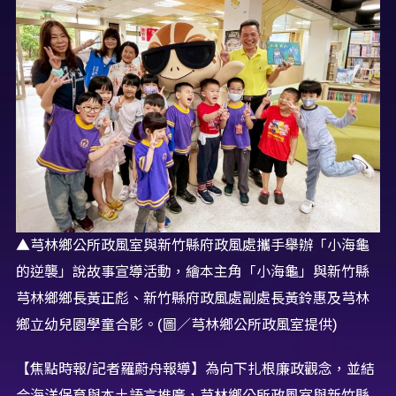
▲芎林鄉公所政風室與新竹縣府政風處攜手舉辦「小海龜
的逆襲」說故事宣導活動，繪本主角「小海龜」與新竹縣
芎林鄉鄉長黃正彪、新竹縣府政風處副處長黃鈴惠及芎林
鄉立幼兒園學童合影。(圖／芎林鄉公所政風室提供)
【焦點時報/記者羅蔚舟報導】為向下扎根廉政觀念，並結
合海洋保育與本土語言推廣，芎林鄉公所政風室與新竹縣