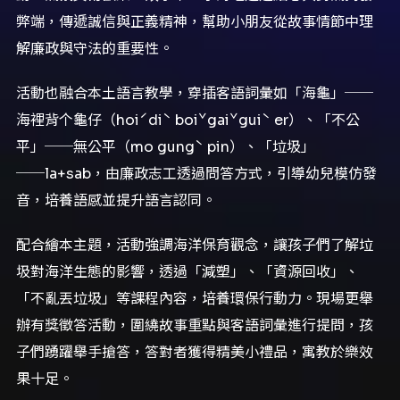
弊端，傳遞誠信與正義精神，幫助小朋友從故事情節中理
解廉政與守法的重要性。
活動也融合本土語言教學，穿插客語詞彙如「海龜」──
海裡背个龜仔（hoiˊdiˋ boiˇgaiˇguiˋ er）、「不公
平」──無公平（mo gungˋ pin）、「垃圾」
──la+sab，由廉政志工透過問答方式，引導幼兒模仿發
音，培養語感並提升語言認同。
配合繪本主題，活動強調海洋保育觀念，讓孩子們了解垃
圾對海洋生態的影響，透過「減塑」、「資源回收」、
「不亂丟垃圾」等課程內容，培養環保行動力。現場更舉
辦有獎徵答活動，圍繞故事重點與客語詞彙進行提問，孩
子們踴躍舉手搶答，答對者獲得精美小禮品，寓教於樂效
果十足。