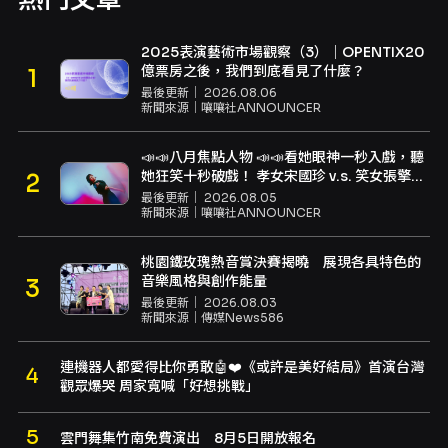
2025表演藝術市場觀察（3）｜OPENTIX20
億票房之後，我們到底看見了什麼？
最後更新｜
2026.08.06
新聞來源｜
嚷嚷社ANNOUNCER
📣📣八月焦點人物 📣📣看她眼神一秒入戲，聽
她狂笑十秒破戲！ 孝女宋國珍 v.s. 笑女張擎
佳：本是同根生，相約壓車別太急
最後更新｜
2026.08.05
新聞來源｜
嚷嚷社ANNOUNCER
桃園鐵玫瑰熱音賞決賽揭曉 展現各具特色的
音樂風格與創作能量
最後更新｜
2026.08.03
新聞來源｜
傳媒News586
連機器人都愛得比你勇敢🤖❤️《或許是美好結局》首演台灣
觀眾爆哭 周家寬喊「好想挑戰」
雲門舞集竹南免費演出 8月5日開放報名