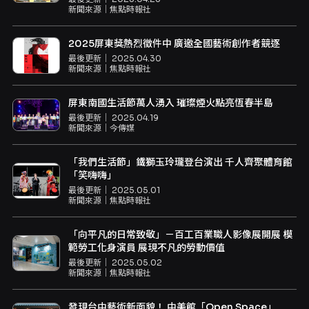
新聞來源｜
焦點時報社
2025屏東獎熱烈徵件中 廣邀全國藝術創作者競逐
最後更新｜
2025.04.30
新聞來源｜
焦點時報社
屏東南國生活節萬人湧入 璀璨煙火點亮恆春半島
最後更新｜
2025.04.19
新聞來源｜
今傳媒
「我們生活節」鐵獅玉玲瓏登台演出 千人齊聚體育館
「笑嗨嗨」
最後更新｜
2025.05.01
新聞來源｜
焦點時報社
「向平凡的日常致敬」－百工百業職人影像展開展 模
範勞工化身演員 展現不凡的勞動價值
最後更新｜
2025.05.02
新聞來源｜
焦點時報社
發現台中藝術新面貌！ 中美館「Open Space」