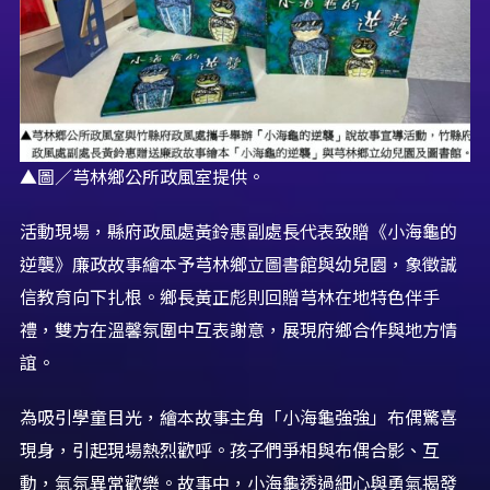
▲圖／芎林鄉公所政風室提供。
活動現場，縣府政風處黃鈴惠副處長代表致贈《小海龜的
逆襲》廉政故事繪本予芎林鄉立圖書館與幼兒園，象徵誠
信教育向下扎根。鄉長黃正彪則回贈芎林在地特色伴手
禮，雙方在溫馨氛圍中互表謝意，展現府鄉合作與地方情
誼。
為吸引學童目光，繪本故事主角「小海龜強強」布偶驚喜
現身，引起現場熱烈歡呼。孩子們爭相與布偶合影、互
動，氣氛異常歡樂。故事中，小海龜透過細心與勇氣揭發