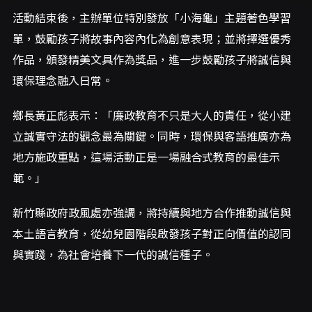
活動結束後，主辦單位特別發放「小海龜」主題著色學習
單，鼓勵孩子將故事內容內化為創意表現；並將擇選優秀
作品，頒發精美文具作為獎品，進一步鼓勵孩子將誠信與
環保理念融入日常。
鄉長黃正彪表示：「廉政教育不只是大人的責任，從小建
立誠實守法的觀念最為關鍵。同時，環保與客語推廣亦為
地方施政重點，這場活動正是一場融合式教育的最佳示
範。」
新竹縣政府政風處亦強調，將持續與地方合作推動誠信與
本土語言教育，從幼兒園階段啟發孩子對正向價值的認同
與實踐，為社會培養下一代的誠信種子。