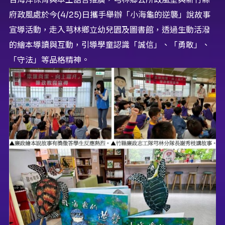
府政風處於今(4/25)日攜手舉辦「小海龜的逆襲」說故事
宣導活動，走入芎林鄉立幼兒園及圖書館，透過生動活潑
的繪本導讀與互動，引導學童認識「誠信」、「勇敢」、
「守法」等品格精神。