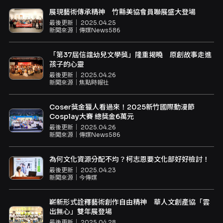
展現藝術傳承精神 竹縣美協會員聯展盛大登場
最後更新｜
2025.04.25
新聞來源｜
傳媒News586
「第37屆信誼幼兒文學獎」隆重揭曉 原創故事走進
孩子的心靈
最後更新｜
2025.04.26
新聞來源｜
焦點時報社
Coser獎金獵人看過來！2025新竹國際動漫節
Cosplay大賽 總獎金6萬元
最後更新｜
2025.04.26
新聞來源｜
傳媒News586
為何文化資源分配不均？柯志恩要文化部好好檢討！
最後更新｜
2025.04.23
新聞來源｜
今傳媒
嶄新形式詮釋藝術創作自由精神 華人文創產協「雲
出無心」雙年展登場
最後更新｜
2025.04.28