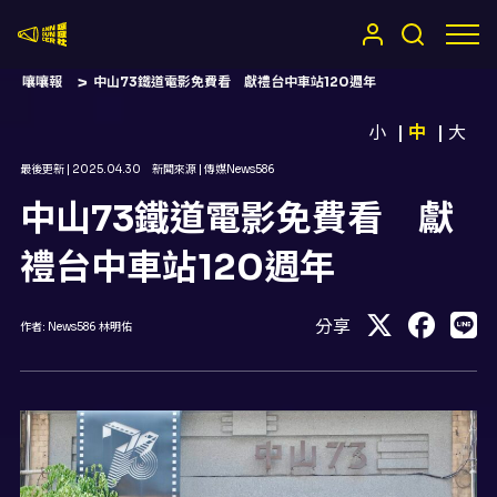
嚷嚷社
嚷嚷報
中山73鐵道電影免費看 獻禮台中車站120週年
小
中
大
最後更新 |
2025.04.30
新聞來源 |
傳媒News586
中山73鐵道電影免費看 獻
禮台中車站120週年
分享
作者:
News586 林明佑