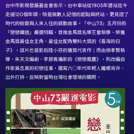
台中市影視發展基金會表示，台中車站從1905年建站迄今
走過120個年頭，除是無數人記憶的起點與終站，更見證了
時代的蛻變與人來人往的感動故事。「中山73」五月份的
「戀戀鐵道」嚴選特輯，首推金馬獎名導王童執導、榮獲
金馬獎最佳女主角、最佳女配角雙料大獎的《看海的日
子》，該片也是影后陸小芬的獲獎代表作；而由侯孝賢執
導、朱天文編劇、李屏賓攝影的《戀戀風塵》，則改編自
作家吳念真的初戀往事，描寫六○年代年輕人離鄉背井、
出外打拚，反映對當時台灣社會環境的關照。