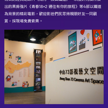
出的票房強片《青春18×2 通往有你的旅程》等4部以鐵道
為背景的精彩電影，歡迎影迷們民眾揪親朋好友一同觀
賞，採現場免費索票。