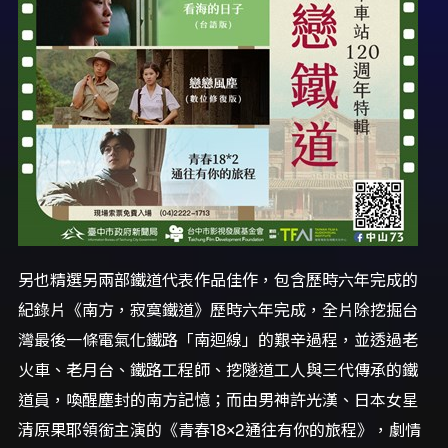
另也精選另兩部鐵道代表作品佳作，包含歷時六年完成的
紀錄片《南方，寂寞鐵道》歷時六年完成，全片除挖掘台
灣最後一條電氣化鐵路「南迴線」的艱辛過程，並透過老
火車、老月台、鐵路工程師、挖隧道工人與三代傳承的鐵
道員，喚醒塵封的南方記憶；而由男神許光漢、日本女星
清原果耶領銜主演的《青春18×2通往有你的旅程》，劇情