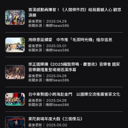
首演感動再爆發！《人間條件四》結局震撼人心 觀眾
淚崩
最後更新｜
2025.04.29
新聞來源｜
傳媒News586
用綠意延續愛 中市推「毛孩時光機」植存追思
最後更新｜
2025.05.01
新聞來源｜
傳媒News586
崇正國樂團《2025鑼鼓齊鳴．慶豐收》音樂會 國家
音樂廳隆重登場揭巡演序幕
最後更新｜
2025.04.28
新聞來源｜
傳媒News586
台中東勢國小跨海赴金門 以國樂交流推廣客家文化
最後更新｜
2025.04.28
新聞來源｜
傳媒News586
果陀劇場年度大戲《三個傻瓜》
最後更新｜
2025.05.02