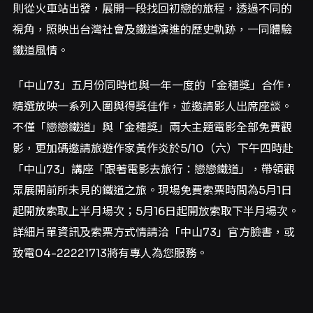
則從火車站出發，展開一段找回初戀的旅程，透過不同的
視角，照映出台灣社會及鐵道演進的歷史軌跡，一同體驗
鐵道風情。
「中山73」五月份同時也與一年一度的「金穗獎」合作，
精選放映一系列入圍與得獎佳作，並邀請影人出席座談。
不僅「戀戀鐵道」與「金穗獎」兩大主題電影全部免費觀
影，更加碼邀請旅遊作家黃作炎於5/10（六）下午四時赴
「中山73」講座「跟著電影去旅行：戀戀鐵道」，帶領觀
眾展開前所未見的鐵道之旅。現場免費索票時間為5月1日
起開放索取上半月場次；5月16日起開放索取下半月場次。
詳細片單資訊及索票方式情請洽「中山73」官方臉書，或
致電04-22221713將有專人為您服務。