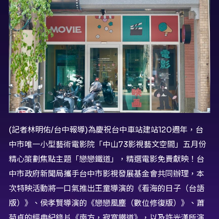
(記者林明佑/台中報導)為慶祝台中車站建站120週年，台
中市唯一小型藝術電影院「中山73影視藝文空間」五月份
精心策劃焦點主題「戀戀鐵道」，精選電影免費獻映！台
中市政府新聞局攜手台中市影視發展基金會共同辦理，本
次特映活動將一口氣推出王童導演的《看海的日子（台語
版）》、侯孝賢導演的《戀戀風塵（數位修復版）》、蕭
菊貞的經典紀錄片《南方，寂寞鐵道》，以及許光漢所演