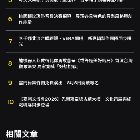
哮天犬帶孩子勇闖歌仔戲世界 台中親子劇場笑聲不斷
桃園鐵玫瑰熱音賞決賽揭曉 展現各具特色的音樂風格與創
作能量
李千娜北流合體顧穎、VERA開唱 新專輯製作團隊同步曝
光
連機器人都愛得比你勇敢🤖❤️《或許是美好結局》首演台灣
觀眾爆哭 周家寬喊「好想挑戰」
雲門舞集竹南免費演出 8月5日開放報名
【臺灣文博會2026】先開箱空總古蹟大樓 文化策展與終
戰特展同步登場
相關文章