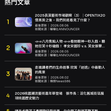
熱門文章
2025表演藝術市場觀察（3）｜OPENTIX20
億票房之後，我們到底看見了什麼？
最後更新｜
2026.08.06
新聞來源｜
嚷嚷社ANNOUNCER
📣📣八月焦點人物 📣📣看她眼神一秒入戲，聽
她狂笑十秒破戲！ 孝女宋國珍 v.s. 笑女張擎
佳：本是同根生，相約壓車別太急
最後更新｜
2026.08.05
新聞來源｜
嚷嚷社ANNOUNCER
走進講者們的生命故事 欣賞『迷途』中最動人
的風景
最後更新｜
2026.08.02
新聞來源｜
傳媒News586
2026桃園潮流藝術嘉年華登場 張市長：活化舊城街區展
現桃園歷史魅力