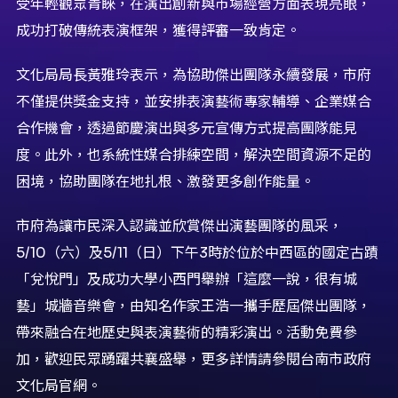
受年輕觀眾青睞，在演出創新與市場經營方面表現亮眼，
成功打破傳統表演框架，獲得評審一致肯定。
文化局局長黃雅玲表示，為協助傑出團隊永續發展，市府
不僅提供獎金支持，並安排表演藝術專家輔導、企業媒合
合作機會，透過節慶演出與多元宣傳方式提高團隊能見
度。此外，也系統性媒合排練空間，解決空間資源不足的
困境，協助團隊在地扎根、激發更多創作能量。
市府為讓市民深入認識並欣賞傑出演藝團隊的風采，
5/10（六）及5/11（日）下午3時於位於中西區的國定古蹟
「兌悅門」及成功大學小西門舉辦「這麼一說，很有城
藝」城牆音樂會，由知名作家王浩一攜手歷屆傑出團隊，
帶來融合在地歷史與表演藝術的精彩演出。活動免費參
加，歡迎民眾踴躍共襄盛舉，更多詳情請參閱台南市政府
文化局官網。