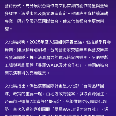
藝術形式，充分展現台南作為文化首都的創作能量與藝術
多樣性，深受市民及藝文專家肯定。他期許團隊持續深耕
專業，邁向全國乃至國際舞台，使文化首都台南更增榮
耀。
文化局說明，2025年度入選團隊陣容堅強，包括風乎舞雩
舞團、雞屎藤舞蹈劇場、台灣藝術家交響樂團與藝姿舞集
等資深團隊，攜手深具潛力的韋瓦笛室內樂團、阿伯樂戲
工場與喜劇團體「暴羅WALK漫才合作社」，共同締造台
南表演藝術的亮麗風景。
文化局指出，傑出演藝團隊計畫是文化部「台灣品牌團
隊」政策的重要一環，由地方政府提案，爭取資源挹注，
台南市已連續7年獲評特優肯定。今年徵選更反映時代趨
勢，首次入選的喜劇團體「暴羅WALK漫才合作社」，深