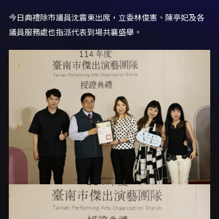
今日典禮除市議員沈震東出席，立委林俊憲、陳亭妃及各
議員服務處也指派代表到場共襄盛舉。