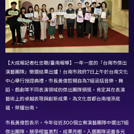
【大成報記者杜忠聰/臺南報導】一年一度的「台南市傑出
演藝團隊」徵選結果出爐！台南市政府7日上午於台南文化
中心舉行授證典禮，市長黃偉哲親自為7組涵括音樂、舞
蹈、戲劇等不同表演領域的傑出團隊頒獎，肯定其在表演
藝術上的卓越表現與創新成果，為文化首都台南增添底
蘊，榮耀台南。
市長黃偉哲表示，今年從近300個立案演藝團隊中選出7組
傑出團隊，競爭相當激烈、成果亮眼。入選團隊涵蓋多元