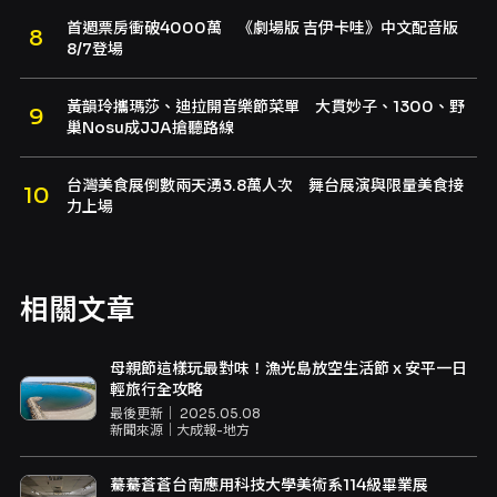
首週票房衝破4000萬 《劇場版 吉伊卡哇》中文配音版
8/7登場
黃韻玲攜瑪莎、迪拉開音樂節菜單 大貫妙子、1300、野
巢Nosu成JJA搶聽路線
台灣美食展倒數兩天湧3.8萬人次 舞台展演與限量美食接
力上場
相關文章
母親節這樣玩最對味！漁光島放空生活節 x 安平一日
輕旅行全攻略
最後更新｜
2025.05.08
新聞來源｜
大成報-地方
驀驀蒼蒼台南應用科技大學美術系114級畢業展