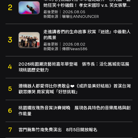
她狂笑十秒破戲！ 孝女宋國珍 v.s. 笑女張擎
佳：本是同根生，相約壓車別太急
最後更新｜
2026.08.05
新聞來源｜
嚷嚷社ANNOUNCER
走進講者們的生命故事 欣賞『迷途』中最動人
的風景
最後更新｜
2026.08.02
新聞來源｜
傳媒News586
2026桃園潮流藝術嘉年華登場 張市長：活化舊城街區展
現桃園歷史魅力
連機器人都愛得比你勇敢🤖❤️《或許是美好結局》首演台灣
觀眾爆哭 周家寬喊「好想挑戰」
桃園鐵玫瑰熱音賞決賽揭曉 展現各具特色的音樂風格與創
作能量
雲門舞集竹南免費演出 8月5日開放報名