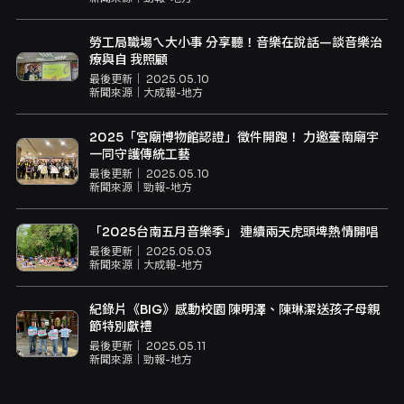
勞工局職場ㄟ大小事 分享聽！音樂在說話—談音樂治
療與自 我照顧
最後更新｜
2025.05.10
新聞來源｜
大成報-地方
2025「宮廟博物館認證」徵件開跑！ 力邀臺南廟宇
一同守護傳統工藝
最後更新｜
2025.05.10
新聞來源｜
勁報-地方
「2025台南五月音樂季」 連續兩天虎頭埤熱情開唱
最後更新｜
2025.05.03
新聞來源｜
大成報-地方
紀錄片《BIG》感動校園 陳明澤、陳琳潔送孩子母親
節特別獻禮
最後更新｜
2025.05.11
新聞來源｜
勁報-地方