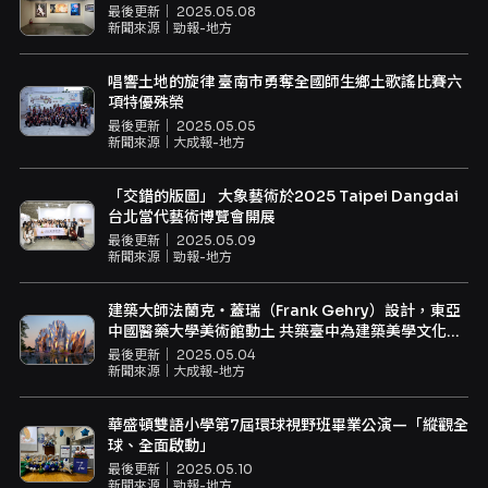
最後更新｜
2025.05.08
新聞來源｜
勁報-地方
唱響土地的旋律 臺南市勇奪全國師生鄉土歌謠比賽六
項特優殊榮
最後更新｜
2025.05.05
新聞來源｜
大成報-地方
「交錯的版圖」 大象藝術於2025 Taipei Dangdai
台北當代藝術博覽會開展
最後更新｜
2025.05.09
新聞來源｜
勁報-地方
建築大師法蘭克・蓋瑞（Frank Gehry）設計，東亞
中國醫藥大學美術館動土 共築臺中為建築美學文化核
心
最後更新｜
2025.05.04
新聞來源｜
大成報-地方
華盛頓雙語小學第7屆環球視野班畢業公演—「縱觀全
球、全面啟動」
最後更新｜
2025.05.10
新聞來源｜
勁報-地方