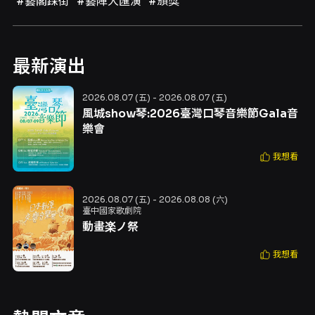
#藝閣踩街
#藝陣大匯演
#頒獎
最新演出
2026.08.07 (五) - 2026.08.07 (五)
風城show琴:2026臺灣口琴音樂節Gala音
樂會
我想看
2026.08.07 (五) - 2026.08.08 (六)
臺中國家歌劇院
動畫楽ノ祭
我想看