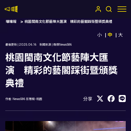
嚷嚷社
嚷嚷報
桃園閩南文化節藝陣大匯演 精彩的藝閣踩街暨頒獎典禮
小
中
大
最後更新 |
2025.06.16
新聞來源 |
傳媒News586
桃園閩南文化節藝陣大匯
演 精彩的藝閣踩街暨頒獎
典禮
分享
作者:
News586 彭慧婉-桃園