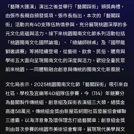
「藝陣大匯演」演出之後並舉行「藝閣踩街」頒獎典禮，
由張市長親自頒發獎項。張市長指出，本次的「藝閣踩
街」活動共有40支隊伍熱情參與，充分展現桃園深厚的多
元文化底蘊與活力。接下來桃園閩南文化節系列活動包括
「桃園閩南文化國際論壇」、「總舖師辦桌」及「國際龍
獅邀請賽」等將陸續登場，從藝術、飲食、民俗、體育與
學術五大面向呈現閩南文化的深度與活力，歡迎全臺民眾
前來桃園，一同體驗融合創意與傳統的閩南文化新風貌。
文化局表示，2025桃園閩南文化節「藝閣踩街」吸引來自
社區、學校及宮廟等40組隊伍參賽，今（114）年競賽分
為藝閣製作傳統組、創意組及踩街表演組三大類，總獎金
高達58萬元。傳統組金獎由新屋區蚵間社區發展協會蟬聯
三連霸，以海洋意象及環保理念打造藝閣車；創意組金獎
則由首次參賽的桃園市美術協會奪得，展現現代美學與文