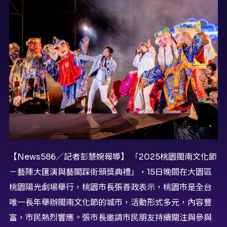
【News586／記者彭慧婉報導】 「2025桃園閩南文化節
－藝陣大匯演與藝閣踩街頒獎典禮」，15日晚間在大園區
桃園陽光劇場舉行，桃園市長張善政表示，桃園市是全台
唯一長年舉辦閩南文化節的城市，活動形式多元，內容豐
富，市民熱烈響應。張市長邀請市民朋友持續關注與參與