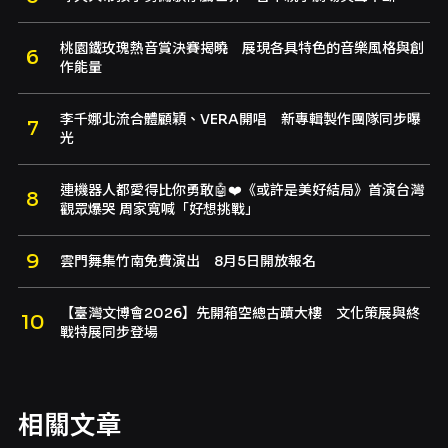
桃園鐵玫瑰熱音賞決賽揭曉 展現各具特色的音樂風格與創
作能量
李千娜北流合體顧穎、VERA開唱 新專輯製作團隊同步曝
光
連機器人都愛得比你勇敢🤖❤️《或許是美好結局》首演台灣
觀眾爆哭 周家寬喊「好想挑戰」
雲門舞集竹南免費演出 8月5日開放報名
【臺灣文博會2026】先開箱空總古蹟大樓 文化策展與終
戰特展同步登場
相關文章