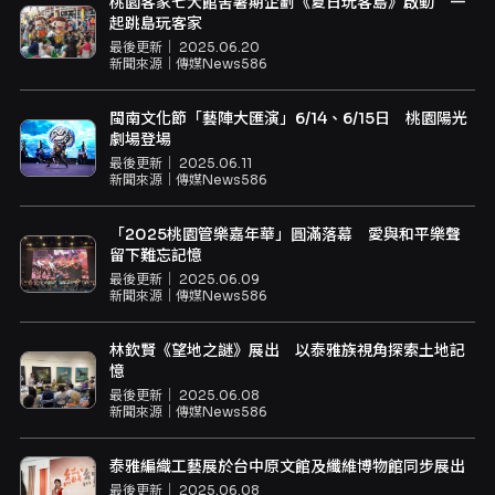
桃園客家七大館舍暑期企劃《夏日玩客島》啟動 一
起跳島玩客家
最後更新｜
2025.06.20
新聞來源｜
傳媒News586
閩南文化節「藝陣大匯演」6/14、6/15日 桃園陽光
劇場登場
最後更新｜
2025.06.11
新聞來源｜
傳媒News586
「2025桃園管樂嘉年華」圓滿落幕 愛與和平樂聲
留下難忘記憶
最後更新｜
2025.06.09
新聞來源｜
傳媒News586
林欽賢《望地之謎》展出 以泰雅族視角探索土地記
憶
最後更新｜
2025.06.08
新聞來源｜
傳媒News586
泰雅編織工藝展於台中原文館及纖維博物館同步展出
最後更新｜
2025.06.08