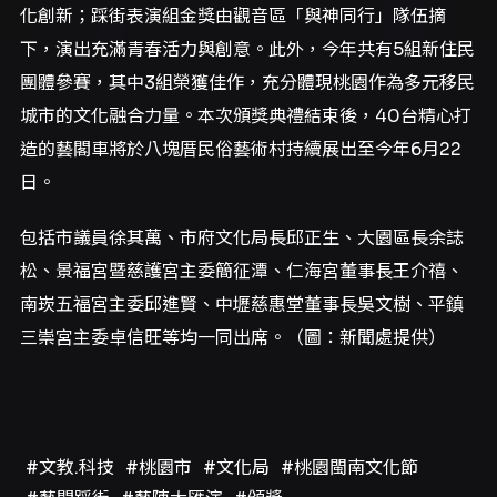
化創新；踩街表演組金獎由觀音區「與神同行」隊伍摘
下，演出充滿青春活力與創意。此外，今年共有5組新住民
團體參賽，其中3組榮獲佳作，充分體現桃園作為多元移民
城市的文化融合力量。本次頒獎典禮結束後，40台精心打
造的藝閣車將於八塊厝民俗藝術村持續展出至今年6月22
日。
包括市議員徐其萬、市府文化局長邱正生、大園區長余誌
松、景福宮暨慈護宮主委簡征潭、仁海宮董事長王介禧、
南崁五福宮主委邱進賢、中壢慈惠堂董事長吳文樹、平鎮
三崇宮主委卓信旺等均一同出席。（圖：新聞處提供）
#文教.科技
#桃園市
#文化局
#桃園閩南文化節