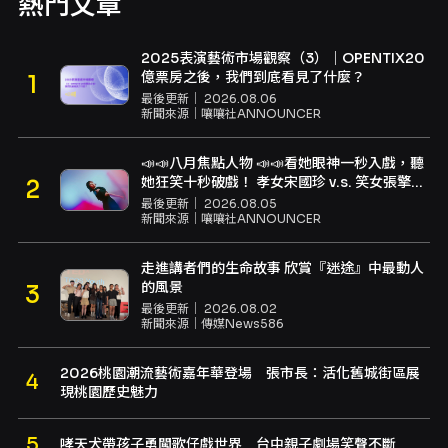
熱門文章
2025表演藝術市場觀察（3）｜OPENTIX20
億票房之後，我們到底看見了什麼？
最後更新｜
2026.08.06
新聞來源｜
嚷嚷社ANNOUNCER
📣📣八月焦點人物 📣📣看她眼神一秒入戲，聽
她狂笑十秒破戲！ 孝女宋國珍 v.s. 笑女張擎
佳：本是同根生，相約壓車別太急
最後更新｜
2026.08.05
新聞來源｜
嚷嚷社ANNOUNCER
走進講者們的生命故事 欣賞『迷途』中最動人
的風景
最後更新｜
2026.08.02
新聞來源｜
傳媒News586
2026桃園潮流藝術嘉年華登場 張市長：活化舊城街區展
現桃園歷史魅力
哮天犬帶孩子勇闖歌仔戲世界 台中親子劇場笑聲不斷