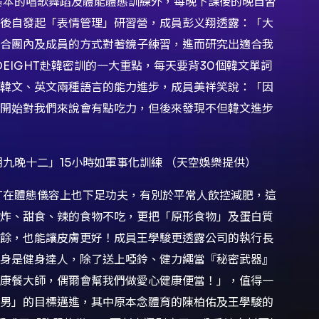
除了基本的唱歌舞蹈及體能體態訓練外，每晚下課後的晚自習
後自發起「表情管理」研習營，成員彭义翔透露：「大
合團內及成員的方式對著鏡子練習，進而研究出適合我
OEIGHT赴韓密訓的一大重點，每天要背30個韓文單詞
韓文、英文兩種語言的能力進步，成員美祥笑說：「因
開始對我們來說會有點吃力，但後來發現不但韓文進步
「朝九晚十二」15小時如軍事化訓練 （天空娛樂提供）
GHT在體態儀容上也下足功夫，有別於平常人飲控減肥，這
炸、甜食、辣的食物不吃，更把「原形食物」及蛋白質
餘，也能讓皮膚更好！成員王學駿更透露公司的執行長
身是健身達人，除了送上啞鈴、健力繩當『秘密武器』
康餐大師，偶爾會幫我們做愛心健康便當！」，值得一
男」的目標邁進，其中原本念體育的陳柏佑及王學駿的