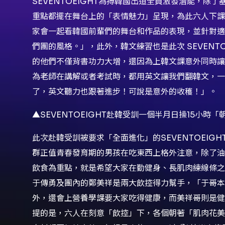
SEVENTOEIGHT為搏韓國出道全員激發潛能，
重點都擺在舞台上的「表情魅力」呈現，為此六人下課
家會一起看韓國前輩們的舞台和作品的表現，並針對適
們團的風格。」，此外，韓文練習也是此次 SEVENT
的他們不僅背書功力大增，還因為上韓文課意外同時讓
為老師在講解或者考試時，都用英文讓我們翻韓文，一
了，英文聽力也跟著進步！可說是意外的收穫！」。
▲SEVENTOEIGHT赴韓受訓一個半月日操15小時
此次赴韓受訓被要求「全面進化」的SEVENTOEI
群正值青春發育期的男孩在吃東西上格外注意，除了油
飲食為重點，就是希望大家在勤健身、長肌肉練線條之
于傳勇及團內的鄭美祥是兩大飲控得力幫手，「于哥本
外，還會上營養學課要大家吃得健康，而美祥哥則是健
提的是，六人在刻意「飲控」下，各個朝著「肌肉花美