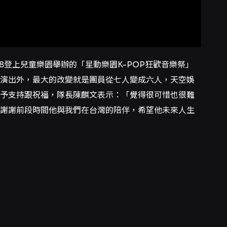
/28登上兒童樂園舉辦的「星動樂園K-POP狂歡音樂祭」
演出外，最大的改變就是團員從七人變成六人，天空娛
予支持跟祝福，隊長陳麒文表示：「覺得很可惜也很難
謝謝前段時間他與我們在台灣的陪伴，希望他未來人生