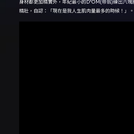
身材都更加精實外，年紀最小的D’OM(帝翁)練出六
精壯，自認：「現在是我人生肌肉量最多的時候！」。