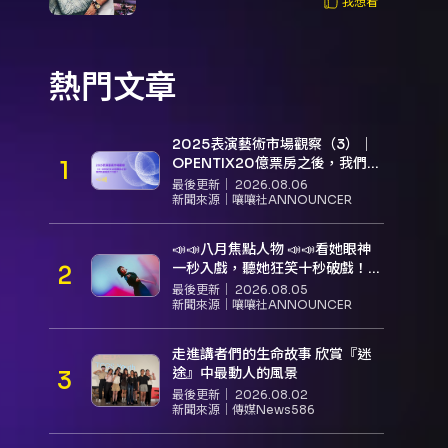
我想看
熱門文章
2025表演藝術市場觀察（3）｜
OPENTIX20億票房之後，我們到
底看見了什麼？
最後更新｜
2026.08.06
新聞來源｜
嚷嚷社ANNOUNCER
📣📣八月焦點人物 📣📣看她眼神
一秒入戲，聽她狂笑十秒破戲！
孝女宋國珍 v.s. 笑女張擎佳：本是
最後更新｜
2026.08.05
同根生，相約壓車別太急
新聞來源｜
嚷嚷社ANNOUNCER
走進講者們的生命故事 欣賞『迷
途』中最動人的風景
最後更新｜
2026.08.02
新聞來源｜
傳媒News586