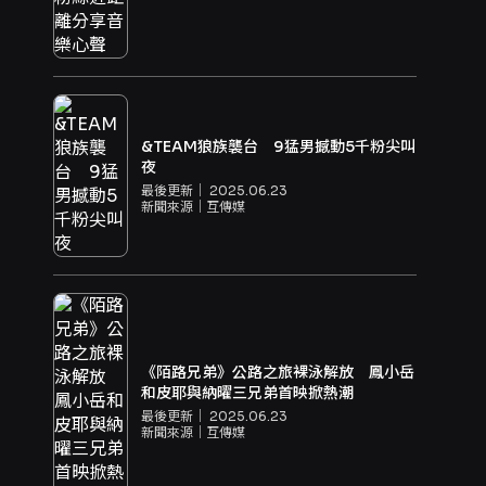
&TEAM狼族襲台 9猛男撼動5千粉尖叫
夜
最後更新｜
2025.06.23
新聞來源｜
互傳媒
《陌路兄弟》公路之旅裸泳解放 鳳小岳
和皮耶與納曜三兄弟首映掀熱潮
最後更新｜
2025.06.23
新聞來源｜
互傳媒