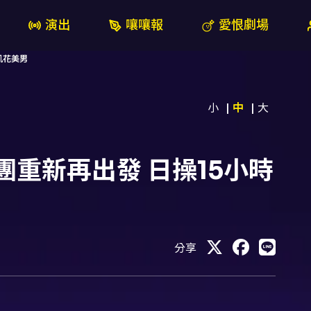
演出
嚷嚷報
愛恨劇場
猛肌花美男
小
中
大
六人團重新再出發 日操15小時
分享