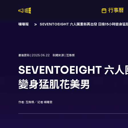
行事曆
嚷嚷社
嚷嚷報
SEVENTOEIGHT 六人團重新再出發 日操15小時變身
最後更新 |
2025.06.22
新聞來源 |
互傳媒
SEVENTOEIGHT 
變身猛肌花美男
作者:
互傳媒／ 記者 楊珊雯