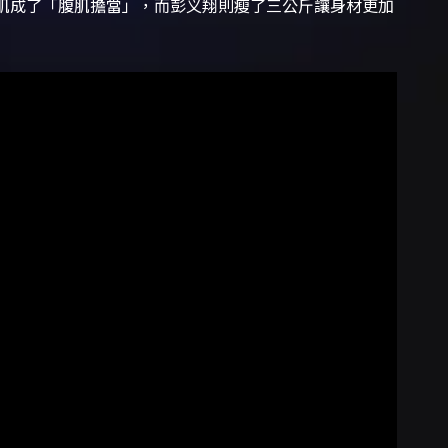
塊肌成了「腹肌擔當」，而彭义翔則瘦了三公斤讓身材更加