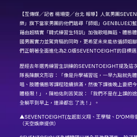
【互傳媒／記者 楊珊雯／台北 報導】人氣男團SEVE
樂」旗下當家男團的他們踏尋「師姐」GENBLUE幻
藉由超精實「韓式練習生特訓」加強歌唱舞蹈、體態體
國男團實力並駕齊驅的同時，更希望未來能依循師姐腳
們正朝著全面進化為2.0版SEVENTOEIGHT的目標
歷經去年選秀練習生訓練的SEVENTOEIGHT提
隊長陳麒文形容：「像是升學補習班，一早九點就先
唱、肢體儀態等課程陸續排滿，然後下課後晚上要把今
體極限！」，陳柏佑則苦笑說：「我們不是在上課的途
全躺平到早上，連澡都忘 了洗！」。
▲SEVENTOEIGHT(左起彭义翔、王學駿、D’O
（天空娛樂提供）