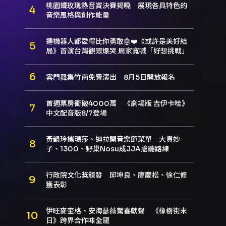
桃園鐵玫瑰熱音賞決賽揭曉 展現各具特色的
音樂風格與創作能量
連機器人都愛得比你勇敢🤖❤️《或許是美好結
局》首演台灣觀眾爆哭 周家寬喊「好想挑戰」
雲門舞集竹南免費演出 8月5日開放報名
首週票房衝破4000萬 《劇場版 吉伊卡哇》
中文配音版8/7登場
黃韻玲攜瑪莎、迪拉開音樂節菜單 大貫妙
子、1300、野巢Nosu成JJA搶聽路線
行政院文化獎頒發 邱坤良、廖慶松、徐仁修
獲表彰
伊旺麥奎格、安海瑟薇驚喜獻聲 《橡樹街末
日》跨界合作味全龍