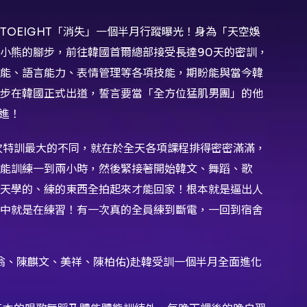
NTOEIGHT「消失」一個半月行蹤曝光！身為「天空娛
藍小熊的腳步，前往韓國首爾總部接受長達90天的密訓，
能、語言能力、表情管理等各項技能，期盼能與當今韓
步在韓國正式出道，誓言要當「全方位猛肌男團」的他
邁進！
及這次特訓最大的不同，就在於全天各項課程排得密密滿滿，
體能訓練一到兩小時，然後緊接著開始韓文、舞蹈、歌
天學的、練的東西全拍起來才能回家！根本就是逼出人
中就是在練習！有一次真的全員練到斷電，一回到宿舍
M帝翁、陳麒文、美祥、陳柏佑)赴韓受訓一個半月全面進化