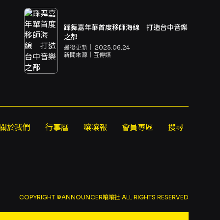
踩舞嘉年華首度移師海線 打造台中音樂
之都
最後更新｜
2025.06.24
新聞來源｜
互傳媒
關於我們
行事曆
嚷嚷報
會員專區
搜尋
COPYRIGHT ©ANNOUNCER嚷嚷社 ALL RIGHTS RESERVED