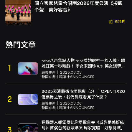
國立客家兒童合唱團2026年度公演《按靚
个聲—美好客音》
我想看
熱門文章
📣📣八月焦點人物 📣📣看她眼神一秒入戲，聽
她狂笑十秒破戲！ 孝女宋國珍 v.s. 笑女張擎
佳：本是同根生，相約壓車別太急
最後更新｜
2026.08.05
新聞來源｜
嚷嚷社ANNOUNCER
2025表演藝術市場觀察（3）｜OPENTIX20
億票房之後，我們到底看見了什麼？
最後更新｜
2026.08.06
新聞來源｜
嚷嚷社ANNOUNCER
連機器人都愛得比你勇敢🤖❤️《或許是美好結
局》首演台灣觀眾爆哭 周家寬喊「好想挑戰」