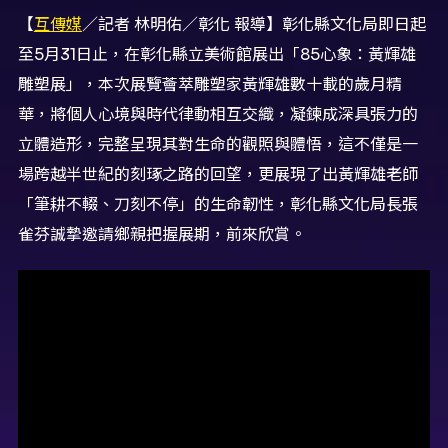
【
互傳媒
／記者 林明佑／彰化 報導】彰化縣文化局即日起
至5月31日止，在彰化縣立美術館展出「85心象：黃輝雄
雕塑展」，本次展覽薈萃雕塑家黃輝雄數十載的歲月精
華，將個人心境與時代律動相互交織，凝鍊成深具張力的
立體造形，完整呈現其對生命的觀照與體悟，這不僅是一
場跨越半世紀的刻琢之路的回望，更展現了出黃輝雄老師
「筆耕不輟、刀刻不停」的生命韌性，彰化縣文化局長張
雀芬誠摯邀請鄉親把握展期，前來欣賞。