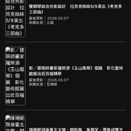
雙鋼琴結合光影設計 拉貝克姊妹5/9演出《考克多
三部曲》
最後更新｜
2026.05.07
新聞來源｜
立報
影／建築師畫家羅榮源《玉山風華》個展 彰化藝術
館展出近百幅精華
最後更新｜
2026.05.07
新聞來源｜
互傳媒
陳珊妮現身臺北文學．閱影展 吳爾芙、賈曼成雙主