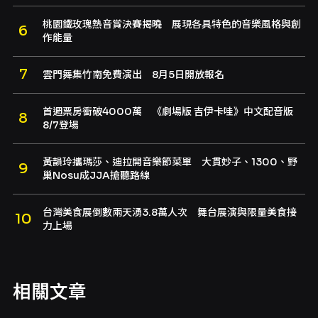
桃園鐵玫瑰熱音賞決賽揭曉 展現各具特色的音樂風格與創
作能量
雲門舞集竹南免費演出 8月5日開放報名
首週票房衝破4000萬 《劇場版 吉伊卡哇》中文配音版
8/7登場
黃韻玲攜瑪莎、迪拉開音樂節菜單 大貫妙子、1300、野
巢Nosu成JJA搶聽路線
台灣美食展倒數兩天湧3.8萬人次 舞台展演與限量美食接
力上場
相關文章