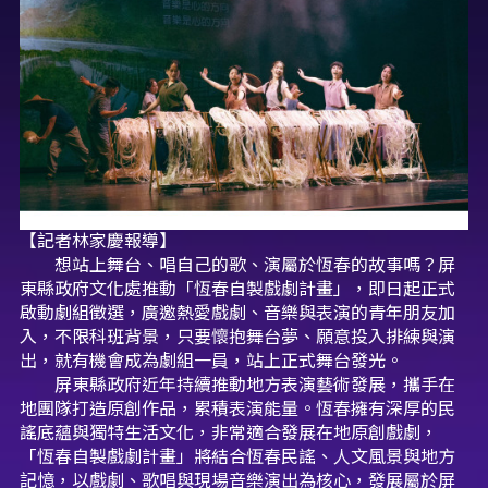
【記者林家慶報導】
想站上舞台、唱自己的歌、演屬於恆春的故事嗎？屏
東縣政府文化處推動「恆春自製戲劇計畫」，即日起正式
啟動劇組徵選，廣邀熱愛戲劇、音樂與表演的青年朋友加
入，不限科班背景，只要懷抱舞台夢、願意投入排練與演
出，就有機會成為劇組一員，站上正式舞台發光。
屏東縣政府近年持續推動地方表演藝術發展，攜手在
地團隊打造原創作品，累積表演能量。恆春擁有深厚的民
謠底蘊與獨特生活文化，非常適合發展在地原創戲劇，
「恆春自製戲劇計畫」將結合恆春民謠、人文風景與地方
記憶，以戲劇、歌唱與現場音樂演出為核心，發展屬於屏