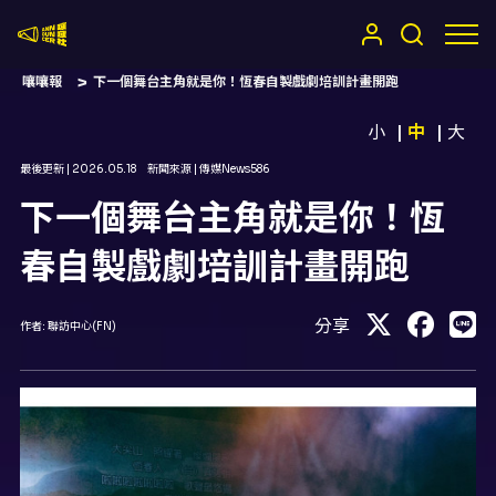
嚷嚷社
嚷嚷報
下一個舞台主角就是你！恆春自製戲劇培訓計畫開跑
小
中
大
最後更新 |
2026.05.18
新聞來源 |
傳媒News586
下一個舞台主角就是你！恆
春自製戲劇培訓計畫開跑
分享
作者:
聯訪中心(FN)