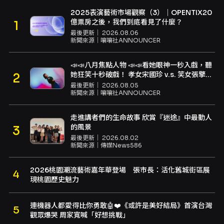
2025表演藝術市場觀察（3）｜OPENTIX20
億票房之後，我們到底看見了什麼？
最後更新｜
2026.08.06
新聞來源｜
嚷嚷社ANNOUNCER
📣📣八月焦點人物 📣📣看她眼神一秒入戲，聽
她狂笑十秒破戲！ 孝女宋國珍 v.s. 笑女張擎
佳：本是同根生，相約壓車別太急
最後更新｜
2026.08.05
新聞來源｜
嚷嚷社ANNOUNCER
走進講者們的生命故事 欣賞『迷途』中最動人
的風景
最後更新｜
2026.08.02
新聞來源｜
傳媒News586
2026桃園潮流藝術嘉年華登場 張市長：活化舊城街區展
現桃園歷史魅力
連機器人都愛得比你勇敢🤖❤️《或許是美好結局》首演台灣
觀眾爆哭 周家寬喊「好想挑戰」