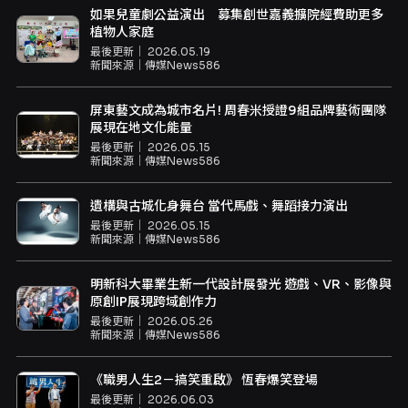
如果兒童劇公益演出 募集創世嘉義擴院經費助更多
植物人家庭
最後更新｜
2026.05.19
新聞來源｜
傳媒News586
屏東藝文成為城市名片! 周春米授證9組品牌藝術團隊
展現在地文化能量
最後更新｜
2026.05.15
新聞來源｜
傳媒News586
遺構與古城化身舞台 當代馬戲、舞蹈接力演出
最後更新｜
2026.05.15
新聞來源｜
傳媒News586
明新科大畢業生新一代設計展發光 遊戲、VR、影像與
原創IP展現跨域創作力
最後更新｜
2026.05.26
新聞來源｜
傳媒News586
《職男人生2－搞笑重啟》 恆春爆笑登場
最後更新｜
2026.06.03