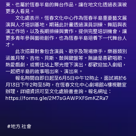
東、也屬於恆春半島的舞台作品，讓在地文化透過表演被
更多人看見。
文化處表示，恆春文化中心作為恆春半島重要藝文展
演與人才培訓基地，期藉此計畫透過演員訓練、舞蹈與表
演工作坊，以及長期排練與實作，提供完整培訓機會，讓
更多青年參與藝術創作，也為恆春半島培養下一代舞台人
才。
此次招募對象包含演員、歌手及現場樂手，樂器類別
涵蓋月琴、吉他、貝斯、鼓與鍵盤等。無論是喜歡唱歌、
熱愛戲劇，或嚮往站上聚光燈下演出，都歡迎加入劇組，
一起把半島的故事唱出來、演出來。
報名時間自即日起至6月5日中午12時止，面試將於6
月13日下午2時至5時，在恆春文化中心劇場館4樓視聽室
辦理，詳細資訊可至文化處臉書查詢。報名網址：
https://forms.gle/2M7sGAWPXFSmKZRa7
#地方.社會