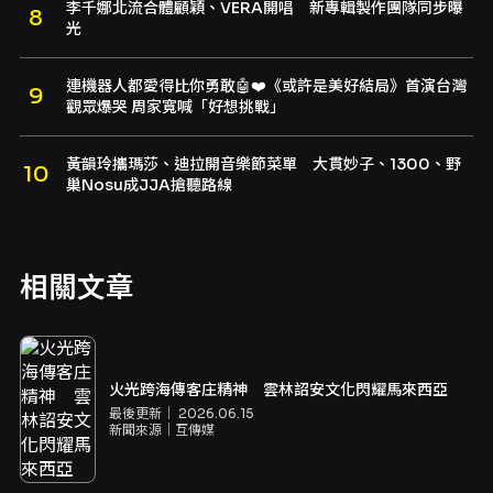
李千娜北流合體顧穎、VERA開唱 新專輯製作團隊同步曝
光
連機器人都愛得比你勇敢🤖❤️《或許是美好結局》首演台灣
觀眾爆哭 周家寬喊「好想挑戰」
黃韻玲攜瑪莎、迪拉開音樂節菜單 大貫妙子、1300、野
巢Nosu成JJA搶聽路線
相關文章
火光跨海傳客庄精神 雲林詔安文化閃耀馬來西亞
最後更新｜
2026.06.15
新聞來源｜
互傳媒