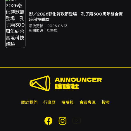
影／2026彰化詩歌節登場 孔子廟300周年結合實
境科技體驗
最後更新｜
2026.06.13
新聞來源｜
互傳媒
關於我們
行事曆
嚷嚷報
會員專區
搜尋