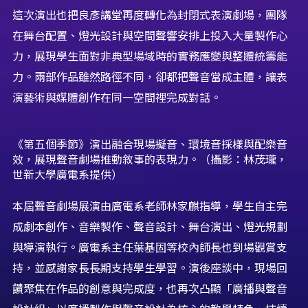
這次演出也把良彥講堂再度轉化為封閉式表演劇場，團隊
在舞台配置、燈光設計與空間聲響安排上投入大量製作心
力，展現學生面對非典型場域時的實務應變與整體統籌能
力。兩部作品雖然路徑不同，卻都把聲音當成主體，讓表
演藝術與媒體創作在同一空間裡完成對話。
《第五個季節》演出融合現場擬音、環境音採樣與配樂音
效，展現聲音劇場推動敘事的表現力。（攝影：林茂瓏，
世新大學廣電系提供）
本屆聲音劇場展演由廣電系老師林家麒指導，學生自主完
成劇本創作、音樂製作、聲音設計、舞台演出、燈光規劃
與導演執行。廣電系主任葉基固等校內師長也到場觀賞支
持，並感謝家長長期支持學生學習。演後座談中，現場回
饋聚焦在作品的創意與完成度，也再次凸顯「廣播與聲音