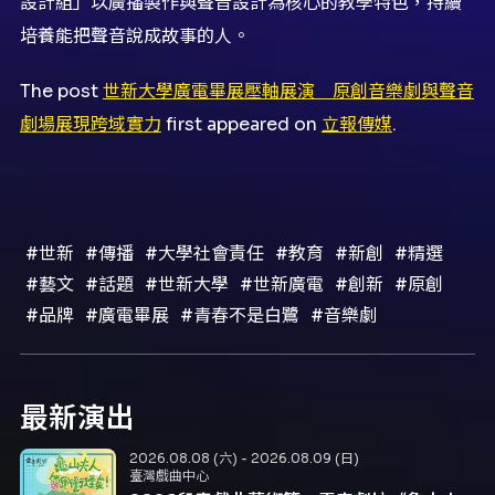
設計組」以廣播製作與聲音設計為核心的教學特色，持續
培養能把聲音說成故事的人。
The post
世新大學廣電畢展壓軸展演 原創音樂劇與聲音
劇場展現跨域實力
first appeared on
立報傳媒
.
#世新
#傳播
#大學社會責任
#教育
#新創
#精選
#藝文
#話題
#世新大學
#世新廣電
#創新
#原創
#品牌
#廣電畢展
#青春不是白鷺
#音樂劇
最新演出
2026.08.08 (六) - 2026.08.09 (日)
臺灣戲曲中心