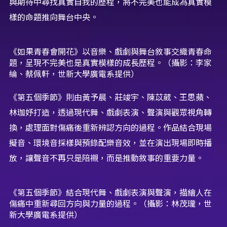
與期待中尋找真實自我的歷程，將不完美也能成為真實模
樣的命題推向舞台中央。
《如果青春會開花》以音樂、戲劇與舞台敘事交織青春命
題，呈現不完美也是真實模樣的成長歷程。（攝影：李家
綸、蔡佩軒，世新大學廣電系提供）
《第五個季節》則由黃予晨、莊竣宇、陳苡葳、王思蘋、
林珈妤打造，透過現代舞、戲劇表演、聲演與觀眾視角轉
換，處理面對傷痛後重新辨認方向的過程。作品結合現場
擬音、環境音採樣與預錄配樂音效，並在演出現場即時播
放，讓聲音不再只是陪襯，而是推動敘事的重要力量。
《第五個季節》結合現代舞、戲劇表演與聲演，描繪人在
傷痛中重新尋回方向與力量的過程。（攝影：林茂瓏，世
新大學廣電系提供）