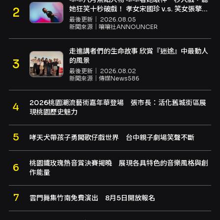
她狂笑十秒破戲！ 孝女宋國珍 v.s. 笑女張擎
佳：本是同根生，相約壓車別太急
最後更新｜
2026.08.05
新聞來源｜
嚷嚷社ANNOUNCER
走進講者們的生命故事 欣賞『迷途』中最動人
的風景
最後更新｜
2026.08.02
新聞來源｜
傳媒News586
2026桃園潮流藝術嘉年華登場 張市長：活化舊城街區展
現桃園歷史魅力
哮天犬帶孩子勇闖歌仔戲世界 台中親子劇場笑聲不斷
桃園鐵玫瑰熱音賞決賽揭曉 展現各具特色的音樂風格與創
作能量
雲門舞集竹南免費演出 8月5日開放報名