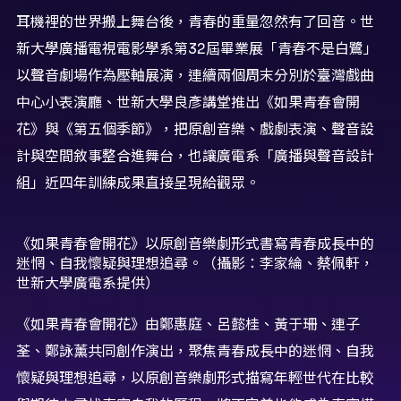
耳機裡的世界搬上舞台後，青春的重量忽然有了回音。世
新大學廣播電視電影學系第32屆畢業展「青春不是白鷺」
以聲音劇場作為壓軸展演，連續兩個周末分別於臺灣戲曲
中心小表演廳、世新大學良彥講堂推出《如果青春會開
花》與《第五個季節》，把原創音樂、戲劇表演、聲音設
計與空間敘事整合進舞台，也讓廣電系「廣播與聲音設計
組」近四年訓練成果直接呈現給觀眾。
《如果青春會開花》以原創音樂劇形式書寫青春成長中的
迷惘、自我懷疑與理想追尋。（攝影：李家綸、蔡佩軒，
世新大學廣電系提供）
《如果青春會開花》由鄭惠庭、呂懿桂、黃于珊、連子
荃、鄭詠薰共同創作演出，聚焦青春成長中的迷惘、自我
懷疑與理想追尋，以原創音樂劇形式描寫年輕世代在比較