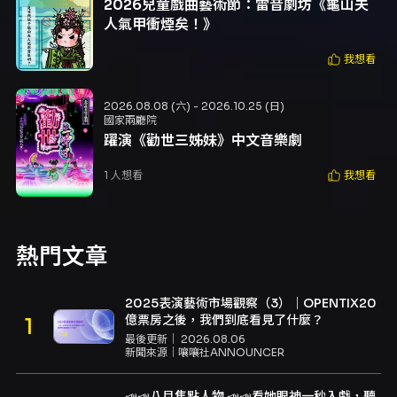
2026兒童戲曲藝術節：雷音劇坊《龜山夫
人氣甲衝煙矣！》
我想看
2026.08.08 (六) - 2026.10.25 (日)
國家兩廳院
躍演《勸世三姊妹》中文音樂劇
1
人想看
我想看
熱門文章
2025表演藝術市場觀察（3）｜OPENTIX20
億票房之後，我們到底看見了什麼？
最後更新｜
2026.08.06
新聞來源｜
嚷嚷社ANNOUNCER
📣📣八月焦點人物 📣📣看她眼神一秒入戲，聽