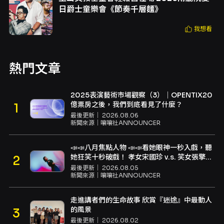
日爵士童樂會《節奏千層麵》
我想看
熱門文章
2025表演藝術市場觀察（3）｜OPENTIX20
億票房之後，我們到底看見了什麼？
最後更新｜
2026.08.06
新聞來源｜
嚷嚷社ANNOUNCER
📣📣八月焦點人物 📣📣看她眼神一秒入戲，聽
她狂笑十秒破戲！ 孝女宋國珍 v.s. 笑女張擎
佳：本是同根生，相約壓車別太急
最後更新｜
2026.08.05
新聞來源｜
嚷嚷社ANNOUNCER
走進講者們的生命故事 欣賞『迷途』中最動人
的風景
最後更新｜
2026.08.02