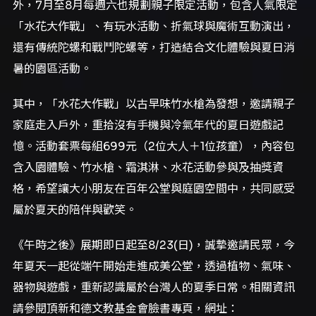
外，7月至8月每週六也規劃親子限定活動，包含人氣限定
「水花大作戰」、有玩水活動、折氣球與魔術互動演出，
還有傳統陀螺和戰鬥陀螺等，打造結合文化體驗與夏日消
暑的園區活動。
其中，「水花大作戰」以古早味竹水槍為發想，邀請親子
家庭走入戶外，重拾沒有手機與冷氣年代的夏日遊戲記
憶。活動套票每組699元（2位大人＋1位孩童），內容包
含入園體驗、竹水槍、霜淇淋、水花活動參與及抽獎資
格，希望讓大小朋友在百年公堂與庭園空間中，共同感受
屬於夏天的陪伴與歡笑。
《午時之後》展期即日起至8/23(日)，誠摯邀請民眾，今
年夏天一起從端午開始走進成美公堂，透過植物、氣味、
器物與遊戲，重新認識屬於台灣人的夏季日常。相關資訊
請參閱頂新和德文教基金會臉書專頁，網址：