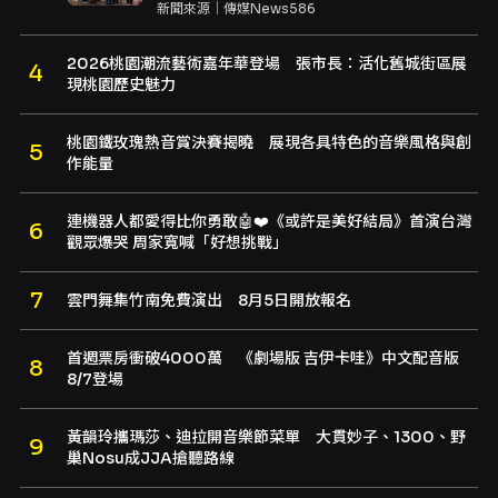
新聞來源｜
傳媒News586
2026桃園潮流藝術嘉年華登場 張市長：活化舊城街區展
現桃園歷史魅力
桃園鐵玫瑰熱音賞決賽揭曉 展現各具特色的音樂風格與創
作能量
連機器人都愛得比你勇敢🤖❤️《或許是美好結局》首演台灣
觀眾爆哭 周家寬喊「好想挑戰」
雲門舞集竹南免費演出 8月5日開放報名
首週票房衝破4000萬 《劇場版 吉伊卡哇》中文配音版
8/7登場
黃韻玲攜瑪莎、迪拉開音樂節菜單 大貫妙子、1300、野
巢Nosu成JJA搶聽路線