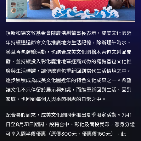
頂新和德文教基金會陳慶浩副董事長表示，成美文化園近
年持續透過節令文化推廣地方生活記憶，除辦理午時水、
藥草香包體驗活動，也結合成美文化園檜木香包文創品開
發，並持續投入彰化鹿港地區逐漸式微的羅黏香包文化推
廣與生活轉譯，讓傳統香包重新回到當代生活情境之中，
逐步累積成為成美文化園近年的特色文化成果之一。希望
讓文化不只停留於展示與知識，而能重新回到生活、回到
家庭，也回到每個人與季節相處的日常之中。
配合暑假到來，成美文化園同步推出夏季限定活動。7月1
日至8月31日期間，設籍台中、彰化及南投民眾，憑身分證
可享入園半價優惠（原價300元、優惠價150元）。此