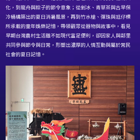
化，到龍舟與粽子的節令意象；從剉冰、青草茶與古早保
冷桶構築出的夏日消暑風景，再到竹水槍、彈珠與尪仔標
所承載的童年娛樂記憶，帶領觀眾從器物與故事中，看見
早期台灣農村生活雖不如現代富足便利，卻因家人與鄰里
共同參與節令與日常，形塑出濃厚的人情互動與屬於常民
社會的夏日記憶。