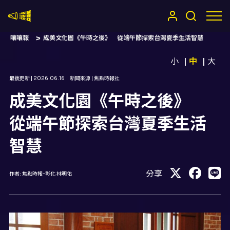
嚷嚷社
嚷嚷報
成美文化園《午時之後》 從端午節探索台灣夏季生活智慧
小
中
大
最後更新 |
2026.06.16
新聞來源 |
焦點時報社
成美文化園《午時之後》
從端午節探索台灣夏季生活
智慧
分享
作者:
焦點時報-彰化 林明佑