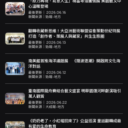
「原力再現．寫意人生」楊富琴油畫個展 吳園藝文中
心溫暖登場
最後更新｜
2026.06.16
新聞來源｜
勁報-地方
翻轉收藏新思維！大亞洲藝術聯盟協會策動世紀特展
打造「創作者、策展人與藏家」共生生態圈
最後更新｜
2026.06.13
新聞來源｜
勁報-地方
南美館首推海洋議題展 《隨波逐潮》開啟跨文化海
洋對話
最後更新｜
2026.06.12
新聞來源｜
勁報-地方
臺南國際龍舟賽結合藝文盛宴 明華園運河畔獻演吸引
萬人觀賞
最後更新｜
2026.06.22
新聞來源｜
大成報-地方
《奶奶老了，小紅帽回來了》公益巡演 童話翻轉成最
有愛的生命教育