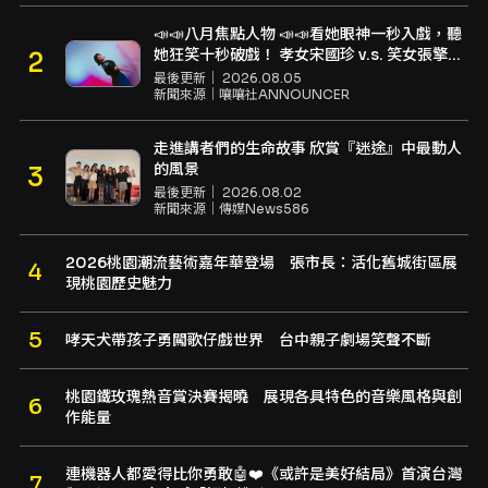
📣📣八月焦點人物 📣📣看她眼神一秒入戲，聽
她狂笑十秒破戲！ 孝女宋國珍 v.s. 笑女張擎
佳：本是同根生，相約壓車別太急
最後更新｜
2026.08.05
新聞來源｜
嚷嚷社ANNOUNCER
走進講者們的生命故事 欣賞『迷途』中最動人
的風景
最後更新｜
2026.08.02
新聞來源｜
傳媒News586
2026桃園潮流藝術嘉年華登場 張市長：活化舊城街區展
現桃園歷史魅力
哮天犬帶孩子勇闖歌仔戲世界 台中親子劇場笑聲不斷
桃園鐵玫瑰熱音賞決賽揭曉 展現各具特色的音樂風格與創
作能量
連機器人都愛得比你勇敢🤖❤️《或許是美好結局》首演台灣