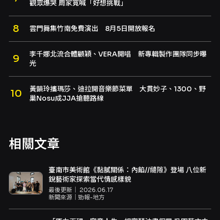
觀眾爆哭 周家寬喊「好想挑戰」
雲門舞集竹南免費演出 8月5日開放報名
李千娜北流合體顧穎、VERA開唱 新專輯製作團隊同步曝
光
黃韻玲攜瑪莎、迪拉開音樂節菜單 大貫妙子、1300、野
巢Nosu成JJA搶聽路線
相關文章
臺南市美術館《黏膩關係：內餡//縫隙》登場 八位新
銳藝術家探索當代情感樣貌
最後更新｜
2026.06.17
新聞來源｜
勁報-地方