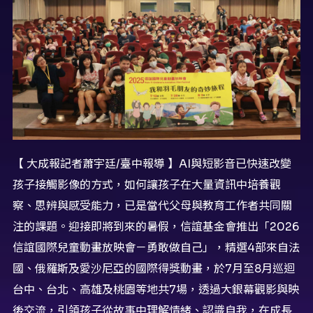
【 大成報記者蕭宇廷/臺中報導 】AI與短影音已快速改變
孩子接觸影像的方式，如何讓孩子在大量資訊中培養觀
察、思辨與感受能力，已是當代父母與教育工作者共同關
注的課題。迎接即將到來的暑假，信誼基金會推出「2026
信誼國際兒童動畫放映會－勇敢做自己」，精選4部來自法
國、俄羅斯及愛沙尼亞的國際得獎動畫，於7月至8月巡迴
台中、台北、高雄及桃園等地共7場，透過大銀幕觀影與映
後交流，引領孩子從故事中理解情緒、認識自我，在成長