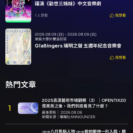
躍演《勸世三姊妹》中文音樂劇
1
人想看
我想看
2026.08.09 (日) - 2026.08.09 (日)
東吳大學外雙溪校區
Glaßingers 璃明之聲 五週年紀念音樂會
我想看
熱門文章
2025表演藝術市場觀察（3）｜OPENTIX20
億票房之後，我們到底看見了什麼？
最後更新｜
2026.08.06
新聞來源｜
嚷嚷社ANNOUNCER
📣📣八月焦點人物 📣📣看她眼神一秒入戲，聽