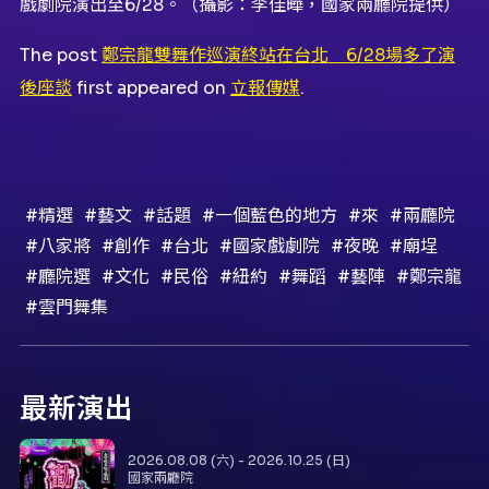
戲劇院演出至6/28。（攝影：李佳曄，國家兩廳院提供）
The post
鄭宗龍雙舞作巡演終站在台北 6/28場多了演
後座談
first appeared on
立報傳媒
.
#精選
#藝文
#話題
#一個藍色的地方
#來
#兩廳院
#八家將
#創作
#台北
#國家戲劇院
#夜晚
#廟埕
#廳院選
#文化
#民俗
#紐約
#舞蹈
#藝陣
#鄭宗龍
#雲門舞集
最新演出
2026.08.08 (六) - 2026.10.25 (日)
國家兩廳院