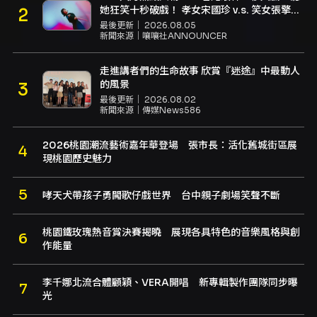
她狂笑十秒破戲！ 孝女宋國珍 v.s. 笑女張擎
佳：本是同根生，相約壓車別太急
最後更新｜
2026.08.05
新聞來源｜
嚷嚷社ANNOUNCER
走進講者們的生命故事 欣賞『迷途』中最動人
的風景
最後更新｜
2026.08.02
新聞來源｜
傳媒News586
2026桃園潮流藝術嘉年華登場 張市長：活化舊城街區展
現桃園歷史魅力
哮天犬帶孩子勇闖歌仔戲世界 台中親子劇場笑聲不斷
桃園鐵玫瑰熱音賞決賽揭曉 展現各具特色的音樂風格與創
作能量
李千娜北流合體顧穎、VERA開唱 新專輯製作團隊同步曝
光