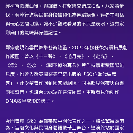
經柯智豪編曲後，與鑼鼓、打擊樂交錯成拍點，八家將步
伐、藝陣行進與民俗身段被轉化為舞蹈語彙，舞者在剛猛
與玩心之間切換，讓不少觀眾看見的不只是表演，還有家
鄉廟口的氣味與身體記憶。
鄭宗龍現為雲門舞集藝術總監，2020年接任後持續拓展創
作版圖，曾以《十三聲》、《毛月亮》、《定光》、
《霞》、《波》、《關不掉的耳朵》等作持續累積國際能
見度，也曾入選英國羅德里奇出版的「50位當代編舞
家」。此次雙舞作回到國家戲劇院，同場照見深夜與白晝
兩種聲音，也讓台北觀眾在巡演尾聲，重新看見他創作
DNA較早成形的樣子。
雲門舞集《來》為鄭宗龍中期代表作之一，將萬華街頭節
奏、宮廟文化與民間身體語彙帶上舞台，巡演終站於國家