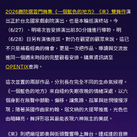
2026廳院選雲門舞集《一個藍色的地方》《來》雙舞作
演
出正於台北國家戲劇院演出，也是本輪巡演終站。今
（6/27）、明場次皆安排演出前30分鐘進行導聆，明
（6/28）日另有演後座談。對仍在觀望的觀眾來說，這已
不只是補看經典的機會，更是一次把作品、導讀與交流放
進同一個週末時段的完整觀看安排。購票資訊請至
OPENTIX
查詢。
這次並置的兩部作品，分別長在完全不同的生命氣候裡。
《一個藍色的地方》來自紐約失眠夜晚的情緒深處，以六
個身影在無聲中顫動、偏移，讓焦躁、孤單與迷惘慢慢浮
現；隨著英國作曲家約翰・塔文納的大提琴推進，光色也
由暗轉亮，舞評形容其最能表現六神無主的美感。
《來》則把廟埕節奏與街頭聲響帶上舞台。鍾成達的音樂