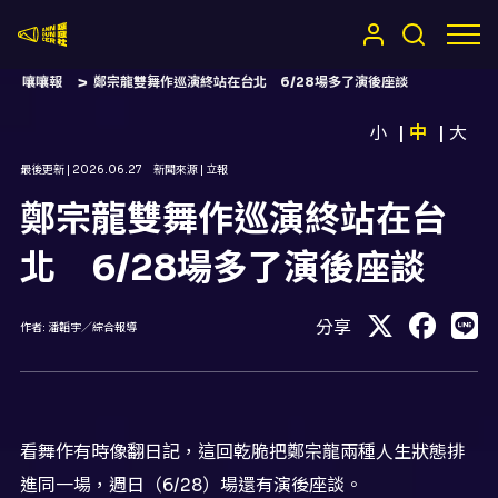
嚷嚷社
嚷嚷報
鄭宗龍雙舞作巡演終站在台北 6/28場多了演後座談
小
中
大
最後更新 |
2026.06.27
新聞來源 |
立報
鄭宗龍雙舞作巡演終站在台
北 6/28場多了演後座談
分享
作者:
潘韜宇／綜合報導
看舞作有時像翻日記，這回乾脆把鄭宗龍兩種人生狀態排
進同一場，週日（6/28）場還有演後座談。