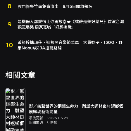
雲門舞集竹南免費演出 8月5日開放報名
連機器人都愛得比你勇敢🤖❤️《或許是美好結局》首演台灣
觀眾爆哭 周家寬喊「好想挑戰」
黃韻玲攜瑪莎、迪拉開音樂節菜單 大貫妙子、1300、野
巢Nosu成JJA搶聽路線
相關文章
影／無聲世界的鋼鐵生命力 雕塑大師林良材返鄉個
展顯現藝術能量
最後更新｜
2026.06.27
新聞來源｜
互傳媒