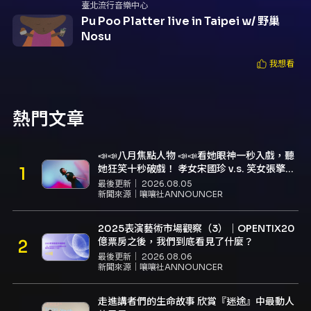
臺北流行音樂中心
Pu Poo Platter live in Taipei w/ 野巢
Nosu
我想看
熱門文章
📣📣八月焦點人物 📣📣看她眼神一秒入戲，聽
她狂笑十秒破戲！ 孝女宋國珍 v.s. 笑女張擎
佳：本是同根生，相約壓車別太急
最後更新｜
2026.08.05
新聞來源｜
嚷嚷社ANNOUNCER
2025表演藝術市場觀察（3）｜OPENTIX20
億票房之後，我們到底看見了什麼？
最後更新｜
2026.08.06
新聞來源｜
嚷嚷社ANNOUNCER
走進講者們的生命故事 欣賞『迷途』中最動人