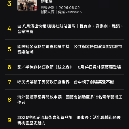
的風景
最後更新｜
2026.08.02
新聞來源｜
傳媒News586
📅 八月演出快報 嚷嚷社駐站團隊｜舞台劇、音樂劇、舞蹈、
音樂推薦
國際鋼琴家林易驚喜現身中捷 公共鋼琴快閃演奏掀起城市
音樂熱潮
影／半線森林狂歡節《絃之森》 8月14日員林演藝廳登場
哮天犬帶孩子勇闖歌仔戲世界 台中親子劇場笑聲不斷
海外藝遊專案再開放申請 國藝會補助至多15名青年藝術工
作者
2026桃園潮流藝術嘉年華登場 張市長：活化舊城街區展
現桃園歷史魅力