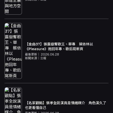
【金曲37】張震嶽奪歌王、華專 蔡依林以
《Pleasure》抱回年專、歌后寫新頁
最後更新｜
2026.06.28
新聞來源｜
立報
【名家觀點】張孝全說演員是情緒媒介 角色演久了
也更看懂自己