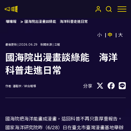
嚷嚷社
嚷嚷報
國海院出漫畫談綠能 海洋科普走進日常
小
中
大
最後更新 |
2026.06.29
新聞來源 |
立報
國海院出漫畫談綠能 海洋
科普走進日常
分享
作者:
潘韜宇／綜合報導
國海院把海洋能畫成漫畫，這回科普不再只靠厚重報告。
國家海洋研究院昨（6/28）日在臺北市臺灣漫畫基地舉辦