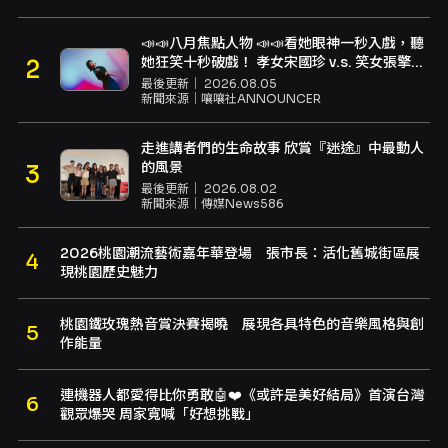
📣📣八月焦點人物 📣📣看她眼神一秒入戲，聽
她狂笑十秒破戲！ 孝女宋國珍 v.s. 笑女張擎
佳：本是同根生，相約壓車別太急
最後更新｜
2026.08.05
新聞來源｜
嚷嚷社ANNOUNCER
走進講者們的生命故事 欣賞『迷途』中最動人
的風景
最後更新｜
2026.08.02
新聞來源｜
傳媒News586
2026桃園潮流藝術嘉年華登場 張市長：活化舊城街區展
現桃園歷史魅力
桃園鐵玫瑰熱音賞決賽揭曉 展現各具特色的音樂風格與創
作能量
連機器人都愛得比你勇敢🤖❤️《或許是美好結局》首演台灣
觀眾爆哭 周家寬喊「好想挑戰」