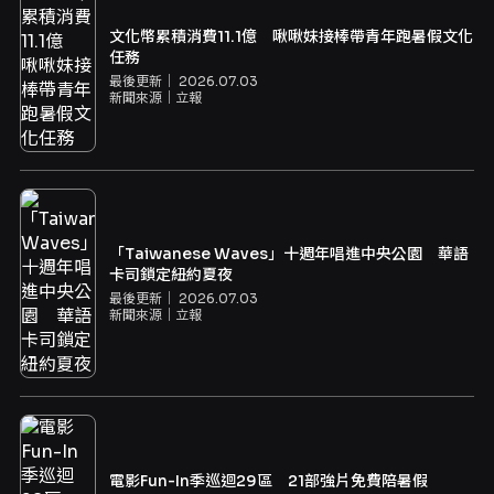
文化幣累積消費11.1億 啾啾妹接棒帶青年跑暑假文化
任務
最後更新｜
2026.07.03
新聞來源｜
立報
「Taiwanese Waves」十週年唱進中央公園 華語
卡司鎖定紐約夏夜
最後更新｜
2026.07.03
新聞來源｜
立報
電影Fun-In季巡迴29區 21部強片免費陪暑假