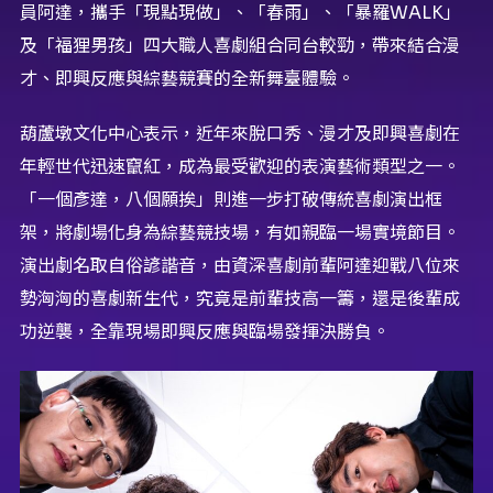
員阿達，攜手「現點現做」、「春雨」、「暴羅
WAL
K
」
及「福狸男孩」四大職人喜劇組合同
台
較勁，帶來結合漫
才、
即興反應與綜藝競賽的全新舞臺體驗。
葫蘆墩文化中心表示，近年來脫口秀、
漫才及即興喜劇在
年輕世代迅速竄紅，
成為最受歡迎的表演藝術類型之一。
「一個彥達，八個願挨」
則進一步打破傳統喜劇演出框
架，將劇場化身為綜藝競技場，
有如
親
臨一場實境節目。
演出
劇
名
取自
俗諺諧音，
由資深喜劇前輩阿達迎戰八位來
勢洶洶的喜劇新生代，
究竟是前輩技高一籌，還是後輩成
功逆襲，
全靠現場即興反應與臨場發揮決勝負。