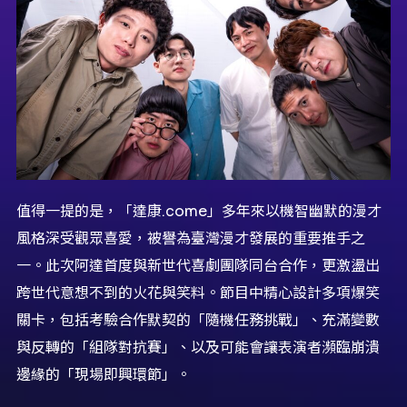
值得一提的是，「達康
.come
」
多年來以機智幽默的漫才
風格深受觀眾喜愛，
被譽為臺灣漫才發展的重要推手之
一。此次阿達首度
與
新世代喜劇團
隊同
台
合作，更激盪出
跨世代意想不到
的火花與笑料。
節目中
精心設
計多項爆笑
關卡，包括考驗合作默契的「隨機任務挑戰」、
充滿變數
與反轉的「組隊對抗賽」、
以及可能會讓表演者瀕臨崩潰
邊緣的「現場即興環節」。