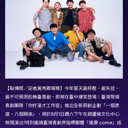
【點傳媒／記者黃秀卿報導】今年夏天最紓壓、最失控、
最不可預測的舞臺喜劇，
即將在臺中爆笑登場！臺灣現場
喜劇
團隊
「你好漫才工作室」
推出全新原創企劃「一個彥
達，八個願挨」，將於
8
月
1
日週六下午
在葫蘆墩文化中心
熱鬧演出
!
特別邀請臺灣喜劇界指標團體「達康
.
come
」成