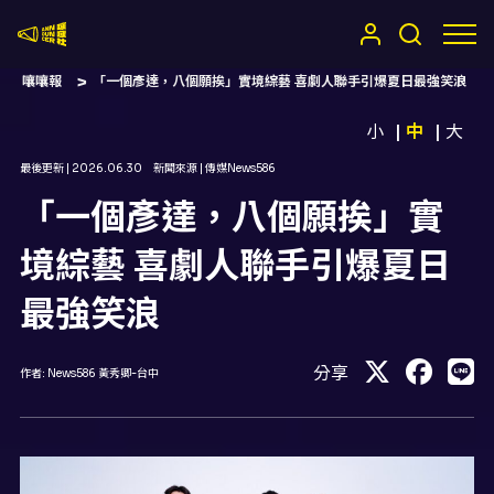
嚷嚷社
嚷嚷報
「一個彥達，八個願挨」實境綜藝 喜劇人聯手引爆夏日最強笑浪
小
中
大
最後更新 |
2026.06.30
新聞來源 |
傳媒News586
「一個彥達，八個願挨」實
境綜藝 喜劇人聯手引爆夏日
最強笑浪
分享
作者:
News586 黃秀卿-台中