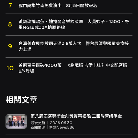
雲門舞集竹南免費演出 8月5日開放報名
黃韻玲攜瑪莎、迪拉開音樂節菜單 大貫妙子、1300、野
巢Nosu成JJA搶聽路線
台灣美食展倒數兩天湧3.8萬人次 舞台展演與限量美食接
力上場
首週票房衝破4000萬 《劇場版 吉伊卡哇》中文配音版
8/7登場
相關文章
第八屆表演藝術金創獎複審揭曉 三團隊晉級爭金
最後更新｜
2026.06.30
新聞來源｜
傳媒News586