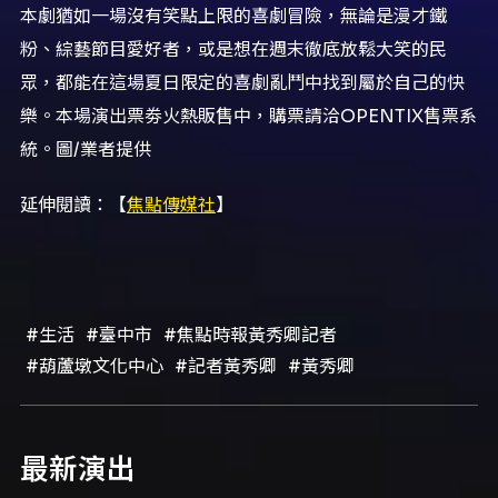
本劇
猶如一場沒有笑點上限的喜劇冒險，無論是漫才鐵
粉、
綜藝節目愛好者，或是想在週末徹底放鬆大笑的民
眾，
都能在這場夏日限定的喜劇亂鬥中找到屬於自己的快
樂。
本場演出票劵火熱販售中，購票請洽
OPENTIX
售票系
統。圖/業者提供
延伸閱讀：【
焦點傳媒社
】
#生活
#臺中市
#焦點時報黃秀卿記者
#葫蘆墩文化中心
#記者黃秀卿
#黃秀卿
最新演出