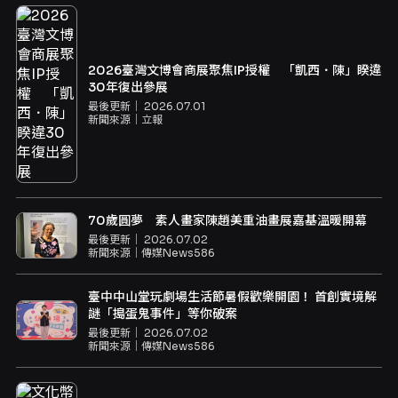
2026臺灣文博會商展聚焦IP授權 「凱西．陳」睽違
30年復出參展
最後更新｜
2026.07.01
新聞來源｜
立報
70歲圓夢 素人畫家陳趙美重油畫展嘉基溫暖開幕
最後更新｜
2026.07.02
新聞來源｜
傳媒News586
臺中中山堂玩劇場生活節暑假歡樂開園！ 首創實境解
謎「搗蛋鬼事件」等你破案
最後更新｜
2026.07.02
新聞來源｜
傳媒News586