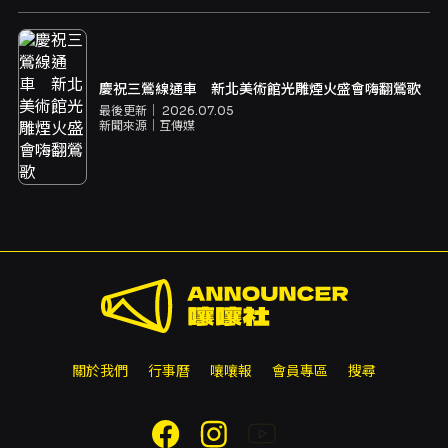
慶祝三鶯線通車 新北美術館光雕煙火盛會嗨翻鶯歌
最後更新｜
2026.07.05
新聞來源｜
互傳媒
關於我們
行事曆
嚷嚷報
會員專區
搜尋