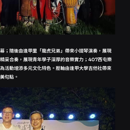
幕；隨後由逢甲里「龍虎兄弟」帶來小提琴演奏，展現
精采合奏，展現青年學子深厚的音樂實力；407西屯樂
為活動增添多元文化特色。壓軸由逢甲大學吉他社帶來
美句點。