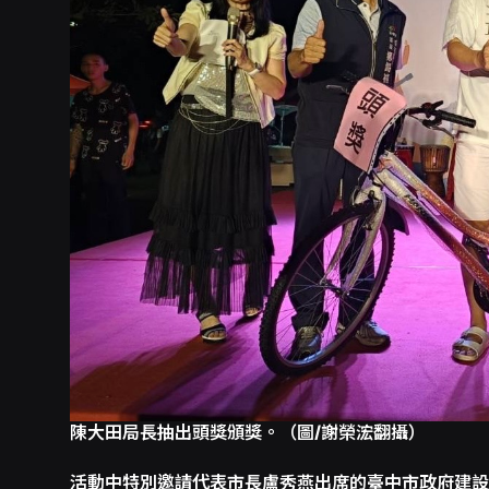
陳大田局長抽出頭獎頒獎。（圖/謝榮浤翻攝）
活動中特別邀請代表市長盧秀燕出席的臺中市政府建設