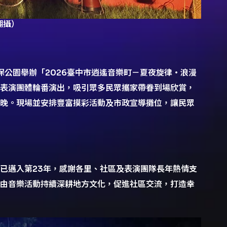
翻攝）
環保公園舉辦「2026臺中市逍遙音樂町－夏夜旋律・浪漫
表演團體輪番演出，吸引眾多民眾攜家帶眷到場欣賞，
晚。現場並安排豐富摸彩活動及市政宣導攤位，讓民眾
已邁入第23年，感謝各里、社區及表演團隊長年熱情支
由音樂活動持續深耕地方文化，促進社區交流，打造幸