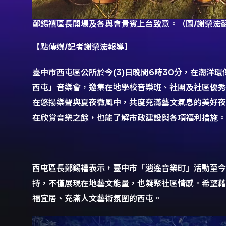
鄭錫禧區長開場及各與會貴賓上台致意。（圖/謝榮浤
【點傳媒/記者謝榮浤報導】
臺中市西屯區公所於今(3)日晚間6時30分，在潮洋
西屯」音樂會，邀集在地學校音樂班、社團及社區優秀
在悠揚樂聲與夏夜微風中，共度充滿藝文氣息的美好夜
在欣賞音樂之餘，也能了解市政建設與各項福利措施。
西屯區長鄭錫禧表示，臺中市「逍遙音樂町」活動至今
持，不僅展現在地藝文能量，也凝聚社區情感。希望藉
福宜居、充滿人文藝術氛圍的西屯。