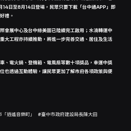
14日至8月14日登場，民眾只要下載「台中通APP」即
好禮。
際會展中心及台中綠美圖已陸續完工啟用；水湳轉運中
重大工程亦持續推動，將進一步完善交通、居住及生活
車、電火鍋、登機箱、電風扇等數十項獎品，幸運中獎
位也透過互動體驗，讓民眾更加了解市府各項政策與便
市「逍遙音樂町」
#臺中市政府建設局長陳大田