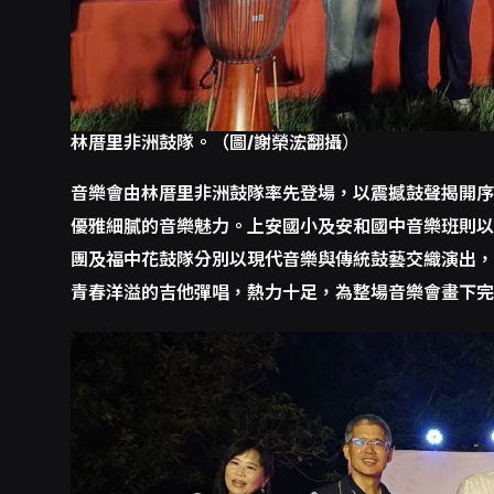
林厝里非洲鼓隊。（圖/謝榮浤翻攝
）
音樂會由林厝里非洲鼓隊率先登場，以震撼鼓聲揭開序
優雅細膩的音樂魅力。上安國小及安和國中音樂班則以
團及福中花鼓隊分別以現代音樂與傳統鼓藝交織演出，
青春洋溢的吉他彈唱，熱力十足，為整場音樂會畫下完