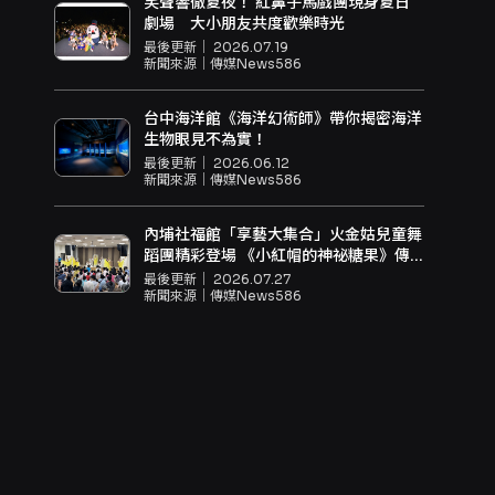
笑聲響徹夏夜！ 紅鼻子馬戲團現身夏日
劇場 大小朋友共度歡樂時光
最後更新｜
2026.07.19
新聞來源｜
傳媒News586
台中海洋館《海洋幻術師》帶你揭密海洋
生物眼見不為實！
最後更新｜
2026.06.12
新聞來源｜
傳媒News586
內埔社福館「享藝大集合」火金姑兒童舞
蹈團精彩登場 《小紅帽的神祕糖果》傳
遞反毒觀念與親子共學力量
最後更新｜
2026.07.27
新聞來源｜
傳媒News586