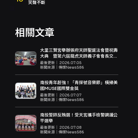
笑聲不斷
相關文章
大里三賢宮舉辦張府天師聖誕法會暨祝壽
大典 暨第六屆龍虎天師義子會會長交接
祈福迎祥
最後更新｜
2026.07.05
新聞來源｜
傳媒News586
南投青年超強！「青探號音樂節」橫掃美
國MUSE國際雙金獎
最後更新｜
2026.07.07
新聞來源｜
傳媒News586
南投誓師反賄選！受天宮攜手檢警調護公
平選舉
最後更新｜
2026.07.08
新聞來源｜
傳媒News586