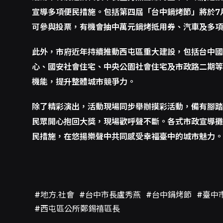
宣導多項便民措施。包括第四屆「台中鍋烤節」將於7月
可參與投票，有機會抽中萬元鍋烤抵用券、汽車及多項
此外，市府近年持續推動西屯區重大建設，包括台中國
心、國安社會住宅、中央公園社會住宅及市政路二期等
機能，提升整體城市競爭力。
除了精彩演出，活動現場同步舉辦摸彩活動，備有腳踏
民眾開心抱回大獎，現場歡呼聲不斷。各式市政宣導攤
民措施，在悠揚樂聲中共同感受幸福臺中的城市魅力。
#地方.社會
#台中市長盧秀燕
#台中鍋烤節
#臺中
#西屯區公所鄭錫禧區長