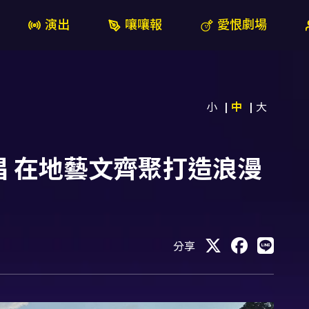
演出
嚷嚷報
愛恨劇場
小
中
大
 在地藝文齊聚打造浪漫
分享