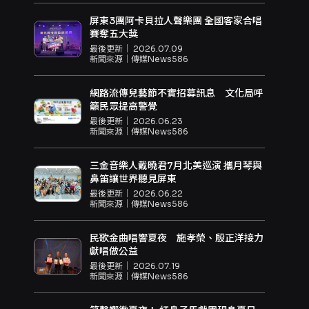
屏東3團阿卡貝拉人聲樂團 全國客家合唱
賽奪五大獎
最後更新｜
2026.07.09
新聞來源｜
傳媒News586
網路流傳兒藝節不實招募訊息 文化局呼
籲民眾提高警覺
最後更新｜
2026.06.23
新聞來源｜
傳媒News586
三金音樂人戴曉君7月北美巡演 攜月琴與
鼻笛讓世界聽見屏東
最後更新｜
2026.06.22
新聞來源｜
傳媒News586
民歌金曲唱響夏夜 施孝榮、殷正洋接力
獻唱做公益
最後更新｜
2026.07.19
新聞來源｜
傳媒News586