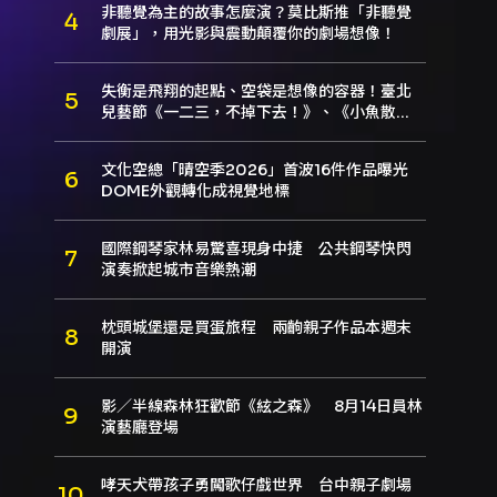
非聽覺為主的故事怎麼演？莫比斯推「非聽覺
劇展」，用光影與震動顛覆你的劇場想像！
失衡是飛翔的起點、空袋是想像的容器！臺北
兒藝節《一二三，不掉下去！》、《小魚散
步》本週登場
文化空總「晴空季2026」首波16件作品曝光
DOME外觀轉化成視覺地標
國際鋼琴家林易驚喜現身中捷 公共鋼琴快閃
演奏掀起城市音樂熱潮
枕頭城堡還是買蛋旅程 兩齣親子作品本週末
開演
影／半線森林狂歡節《絃之森》 8月14日員林
演藝廳登場
哮天犬帶孩子勇闖歌仔戲世界 台中親子劇場