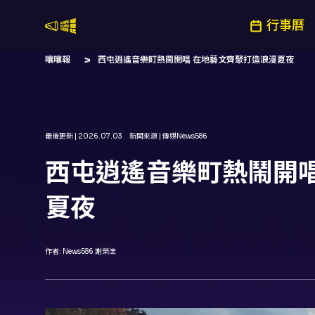
行事曆
嚷嚷社
嚷嚷報
西屯逍遙音樂町熱鬧開唱 在地藝文齊聚打造浪漫夏夜
最後更新 |
2026.07.03
新聞來源 |
傳媒News586
西屯逍遙音樂町熱鬧開唱
夏夜
作者:
News586 謝榮浤