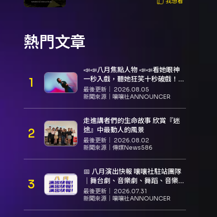
我想看
熱門文章
📣📣八月焦點人物 📣📣看她眼神
一秒入戲，聽她狂笑十秒破戲！
孝女宋國珍 v.s. 笑女張擎佳：本是
最後更新｜
2026.08.05
同根生，相約壓車別太急
新聞來源｜
嚷嚷社ANNOUNCER
走進講者們的生命故事 欣賞『迷
途』中最動人的風景
最後更新｜
2026.08.02
新聞來源｜
傳媒News586
📅 八月演出快報 嚷嚷社駐站團隊
｜舞台劇、音樂劇、舞蹈、音樂推
薦
最後更新｜
2026.07.31
新聞來源｜
嚷嚷社ANNOUNCER