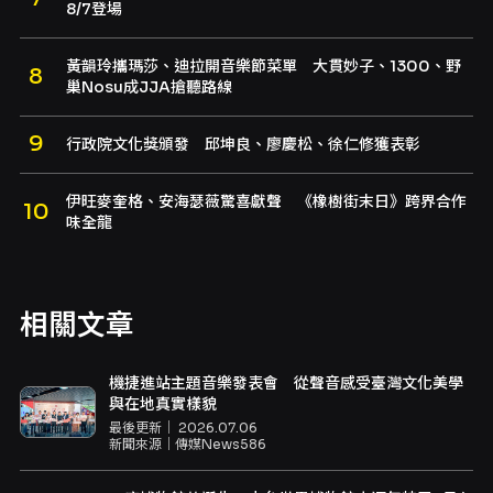
8/7登場
黃韻玲攜瑪莎、迪拉開音樂節菜單 大貫妙子、1300、野
巢Nosu成JJA搶聽路線
行政院文化獎頒發 邱坤良、廖慶松、徐仁修獲表彰
伊旺麥奎格、安海瑟薇驚喜獻聲 《橡樹街末日》跨界合作
味全龍
相關文章
機捷進站主題音樂發表會 從聲音感受臺灣文化美學
與在地真實樣貌
最後更新｜
2026.07.06
新聞來源｜
傳媒News586