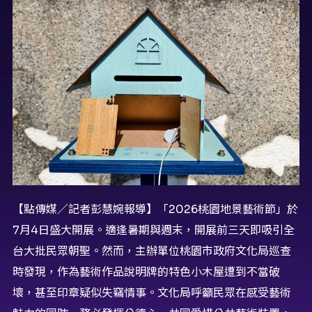
【點傳媒／記者彭慧婉報導】「2026桃園地景藝術節」於
7月4日盛大開展。適逢暑期與週末，開展前三天即吸引全
台大批民眾朝聖。然而，主辦單位桃園市政府文化局巡查
時發現，作為藝術作品說明牌的特色小木屋遭到不當破
壞，甚至印章疑似失竊情事。文化局呼籲民眾在感受藝術