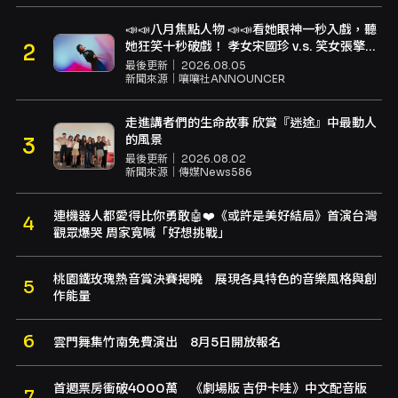
📣📣八月焦點人物 📣📣看她眼神一秒入戲，聽
她狂笑十秒破戲！ 孝女宋國珍 v.s. 笑女張擎
佳：本是同根生，相約壓車別太急
最後更新｜
2026.08.05
新聞來源｜
嚷嚷社ANNOUNCER
走進講者們的生命故事 欣賞『迷途』中最動人
的風景
最後更新｜
2026.08.02
新聞來源｜
傳媒News586
連機器人都愛得比你勇敢🤖❤️《或許是美好結局》首演台灣
觀眾爆哭 周家寬喊「好想挑戰」
桃園鐵玫瑰熱音賞決賽揭曉 展現各具特色的音樂風格與創
作能量
雲門舞集竹南免費演出 8月5日開放報名
首週票房衝破4000萬 《劇場版 吉伊卡哇》中文配音版