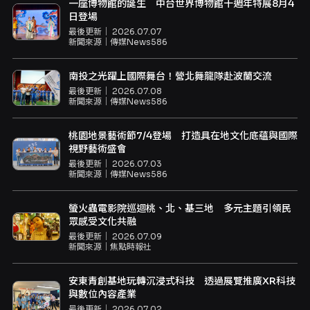
一座博物館的誕生 中台世界博物館十週年特展8月4
日登場
最後更新｜
2026.07.07
新聞來源｜
傳媒News586
南投之光躍上國際舞台！營北舞龍隊赴波蘭交流
最後更新｜
2026.07.08
新聞來源｜
傳媒News586
桃園地景藝術節7/4登場 打造具在地文化底蘊與國際
視野藝術盛會
最後更新｜
2026.07.03
新聞來源｜
傳媒News586
螢火蟲電影院巡迴桃、北、基三地 多元主題引領民
眾感受文化共融
最後更新｜
2026.07.09
新聞來源｜
焦點時報社
安東青創基地玩轉沉浸式科技 透過展覽推廣XR科技
與數位內容產業
最後更新｜
2026.07.02