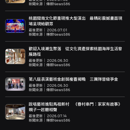
新聞來源｜
傳媒News586
桃園閩南文化節重磅推大型演出 最精彩震撼畫面現
場呈現給觀眾
最後更新｜
2026.07.01
新聞來源｜
傳媒News586
歡迎入境潮生聚落 從文化資產探索桃園海岸生活發
展路徑
最後更新｜
2026.06.30
新聞來源｜
傳媒News586
第八屆表演藝術金創獎複審揭曉 三團隊晉級爭金
最後更新｜
2026.06.30
新聞來源｜
傳媒News586
說唱藝術進駐馬祖新村 《眷村串門：家家有故事》
親子一起聽相聲
最後更新｜
2026.07.14
新聞來源｜
傳媒News586