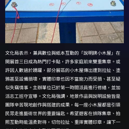
文化局表示，兼具數位與紙本互動的「說明牌小木屋」在
開展首三日成為熱門打卡點，許多家庭前來雙重集章。或
許因人數過於踴躍，部分展區的小木屋傳出遭到拉扯、塗
鴉甚至設備損壞，實體印章也因不當施力而受損、甚至疑
似失竊情事。主辦單位已於第一時間派員進行修繕，並加
派志工巡守宣導。文化局強調，地景作品與說明設施皆是
團隊辛苦現地創作與搭建的成果，每一座小木屋都是引領
民眾走進藝術世界的重要鑰匙。希望遊客在排隊集章、拍
照互動時能溫柔對待，切勿拉扯、重摔實體印章，讓下一