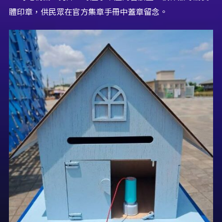
體印章，供民眾在官方集章手冊中蓋章留念。