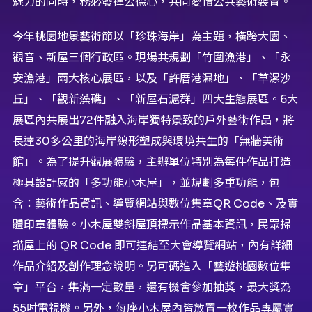
魅力的同時，務必發揮公德心，共同愛惜公共藝術裝置。
今年桃園地景藝術節以「珍珠海岸」為主題，橫跨大園、
觀音、新屋三個行政區。現場共規劃「竹圍漁港」、「永
安漁港」兩大核心展區，以及「許厝港濕地」、「草漯沙
丘」、「觀新藻礁」、「新屋石滬群」四大生態展區。6大
展區內共展出72件融入海岸獨特景致的戶外藝術作品，將
長達30多公里的海岸線形塑成與環境共生的「無牆美術
館」。為了提升觀展體驗，主辦單位特別為每件作品打造
極具設計感的「多功能小木屋」，並規劃多重功能，包
含：藝術作品資訊、導覽網站與數位集章QR Code、及實
體印章體驗。小木屋雙斜屋頂標示作品基本資訊，民眾掃
描屋上的 QR Code 即可連結至大會導覽網站，內有詳細
作品介紹及創作理念說明。另可碼進入「藝遊桃園數位集
章」平台，集滿一定數量，還有機會參加抽獎，最大獎為
55吋電視機。另外，每座小木屋內皆放置一枚作品專屬實