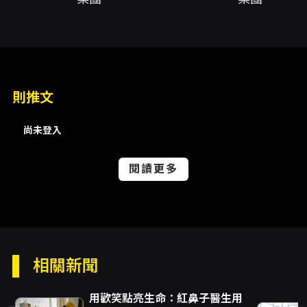
13:30、2025.08.16 (六) 15:00、2025.08.16
(六) 16:30、2025.08.17 (日) 11:00、
2025.08.17 (日) 13:30、2025.08.17 (日)
15:00、2025.08.17 (日) 16:30
演出單位
則推文
賦格兒童音樂文化事業股份有限公司
尚未登入
演出地點
樂興之時管絃樂團-表演廳 臺北市大安區仁愛路
閱讀更多
四段112巷18號B1
演出團隊
樂團賦格樂集、樂團國家交響樂團、樂團國立臺
灣青年交響樂團、樂團台北愛樂管弦樂團、樂團
相關新聞
台灣梧桐弦樂團、樂團米特薩克斯風重奏團、演
用歡笑點亮生命：紅鼻子醫生用
出者王暄淼、低音提琴王暄淼、演出者沈書菡、