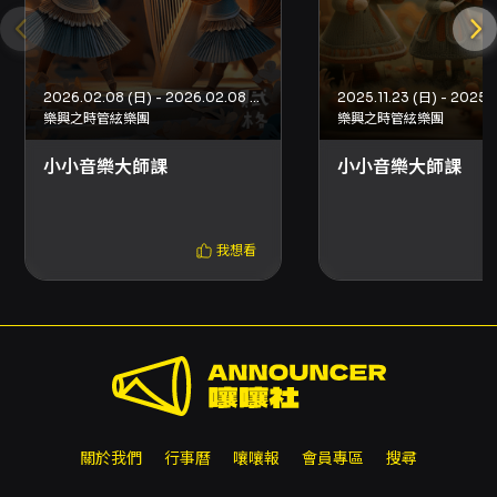
🎵小小音樂大師課 🎵 系列工作坊
2026.02.08 (日) - 2026.02.08 (日)
2025.11.23 (日) - 2025.1
🌟
師資專業透明
🌟
樂興之時管絃樂團
樂興之時管絃樂團
在孩子模仿欲望最旺盛的學齡前時期，賦格嚴選
小小音樂大師課
小小音樂大師課
國內傑出的青年表演藝術家，開啟孩子的視野，
提供良好的學習典範 (role model)。
我想看
🌟
幼教專家共同開發
🌟
針對五感全開的小小孩設計，界於聽到及聽懂之
間的孩子們，在金曲音樂製作人編寫的配樂中融
入故事情境，搭配趣味律動，自在地順著年齡的
天性參與。
關於我們
行事曆
嚷嚷報
會員專區
搜尋
🌟
古典＋經典
🌟