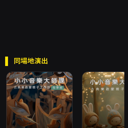
旋轉。 今夏，來認識德布西的柔光、舒曼的詩
意、孟德爾頌的幻想與柴可夫斯基的戲劇張力
——帶著孩子在最繽紛、最有想像力的故事中，
度過一場場充滿驚喜的仲夏音樂冒險！
管弦樂手及鋼琴家現場演奏
╳
童話說書
╳
感覺統
合律動
╳
金曲獎音樂製作人編曲
同場地演出
＝
為 1-6 歲孩子精心打造的音樂啟蒙工作坊
✅視覺、聽覺、觸覺全開體驗，從小培育聽覺美
感
✅交響樂團演奏家近距離教學，開啟孩子的視野
✅學會坐好之前，先學打開耳朵