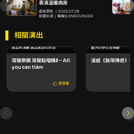
表演溫暖病房
鋼琴沈書菡、演出者張立莆、說書張立莆、演出
最後更新
2025.07.28
者侯穎妤、高音薩克斯風侯穎妤、演出者黃韻
新聞來源
嚷嚷社ANNOUNCER
如、說書黃韻如、演出者陳亭安、短號陳亭安、
演出者張柏安、說書張柏安、演出者張嘉云、長
相關演出
笛張嘉云、演出者陳彥勳、大提琴陳彥勳、演出
2025.09.06 (六) - 2025.10.18 (六)
誠品表演廳 誠品書店松菸店
蘆洲功學社音樂廳
者鄭慧豐、雙簧管鄭慧豐、導演陳怡臻、指揮陳
品先
灣聲樂團 灣聲點唱機Ⅱ－All
漫威《無限傳奇》音
you can tiám
內容簡介
炎炎夏日，最夢幻的三重奏即將展開——大提琴
我想看
與長笛在鋼琴的陪伴下，輕盈流轉於《仲夏夜之
夢》的森林奇遇；短號以銅管獨有的穿透力敲響
《命運交響曲》，化身大野狼突襲三隻小豬的
家；高音薩克斯風則灑下《彼得潘》的金粉，流
麗飛揚；雙簧管帶和孩子一同隨《天鵝湖》優雅