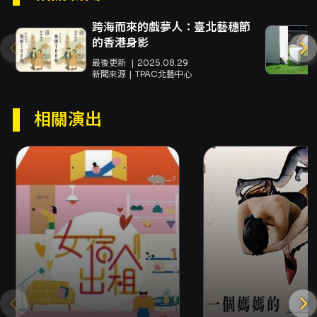
同居好不好？偷看另一半手機卻打開潘朵拉盒
跨海而來的戲夢人：臺北藝穗節
子？經濟條件不對等，為了生活而漸行漸遠的兩
的香港身影
顆心，檯面上的恩愛，離開聚光燈，還能擁有幸
最後更新
2025.08.29
福嗎？
新聞來源
TPAC北藝中心
這是一部所有關係都會遇到的劇情，
相關演出
也是所有人都需要面對的關係練習。
《不OK的我們也很好》早知道我們都不OK，為
什麼還要忍耐著各種傷口，咬牙在一起呢？
【節目介紹】
2024年11月，由悅知文化出版，夫夫之道著作之
《不OK的我們也很好》一書，書裡提及伴侶關
係、自我認同、家庭對話與多元擁抱等內容。