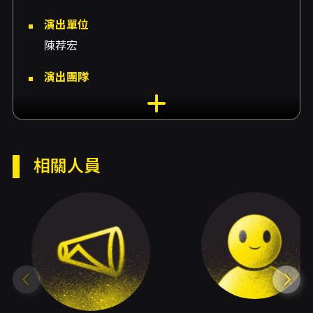
演出單位
陳荐宏
演出團隊
劇團夫夫之道Fufuknows、演出者王盈堯、演出
者陳荐宏、演出者林沐宏、演出者高沛諭、導演
林志毅、編劇郭宸瑋、舞監謝泓晉、音樂林子
傑、妝髮鄒孟翰、妝髮黃琪元、視覺謝捲子、攝
相關人員
影麥毓馨
內容簡介
【劇情大綱】
阿凱與里歐的愛情，遇到所有關係都會碰到的問
題──