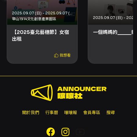
核心在於關係練習，期許更多人看完這本書能理
2025.09.07 (日) - 2025.09.07 (日)
華山1914文化創意產業園區
解「縱使我們都不完美，但我們依然擁有愛人的
能力，能夠愛人也值得被愛。」的理念傳遞。出
【2025臺北藝穗節】女宿
一個媽媽的_____
出租
版後，獲得廣大讀者們的感動推薦與分享，
我們
決定延續這些愛，選在2025年七夕的幸福日子
我想看
裡，將該書改編為舞台劇作品。
由台北文學獎首獎得主郭宸瑋進行原著改編，偕
同北藝大劇場藝術創作研究所的專業劇場團隊與
演員，製造觀眾窺探一對同志伴侶日常生活的魔
幻空間，再從觀察他人的過程裡，想起每個人獨
關於我們
行事曆
嚷嚷報
會員專區
搜尋
一無二的關係練習。
是要失去自我的向下沉淪，還是兩人找回當初在