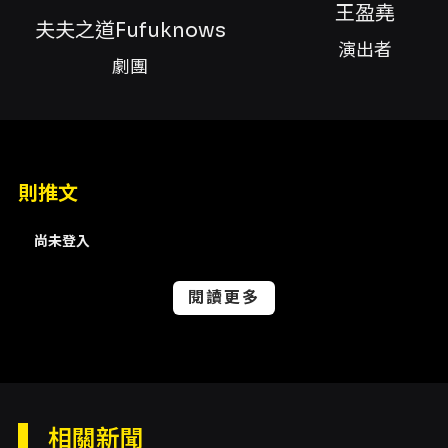
阿凱與里歐是一對男同志情侶Youtuber，共同經
王盈堯
夫夫之道Fufuknows
營「夫夫之道Fufuknows」的YouTube頻道。
演出者
劇團
劇中兩人從相遇到同居，經歷七年的愛情長跑，
原以為每一天都會是粉紅泡泡的日常，沒想到在
他們從替代役退役以後，開始面對新生活之際，
阿凱碰到了人生的轉捩點。他們在拍攝新節目
則推文
《我們床上聊》的「七夕情人節」企劃時，因為
尚未登入
工作與感情的雙重壓力的夾擊，致使兩人爆發激
烈的爭執。關係面臨冰點，他們也在冷戰中憶起
閱讀更多
過往酸甜苦澀的點滴回憶。面對伴侶關係，在阿
凱的心中存在著一道難以越過的障礙。究竟，是
誰在關鍵時刻即時點醒阿凱？兩人又是如何拯救
當時搖搖欲墜的愛情呢？
相關新聞