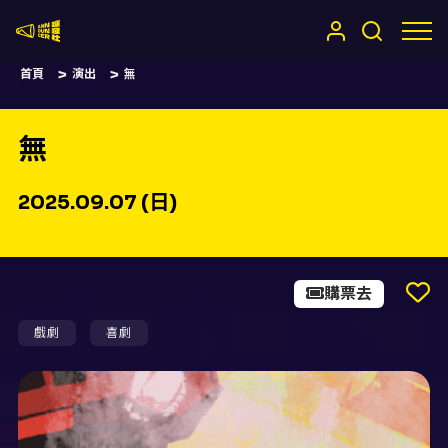
嚷嚷社
首頁
演出
無
無
2025.09.07 (日)
購票去
戲劇
喜劇