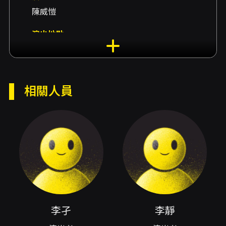
陳威愷
演出地點
山峸二手書店-舊峸劇場 臺北市北投區中央南路
一段102巷34號
演出團隊
相關人員
演出者李孑、演出者李靜
內容簡介
繼母親自殺後，李孑也離開了家。
然而，在母親五周年忌日的前一晚李孑突然回到
家，見到姐姐李靜將媽的遺物全部拿出來堆在家
裡的各個角落，甚至對這些物品念念有詞...。
李孑
李靜