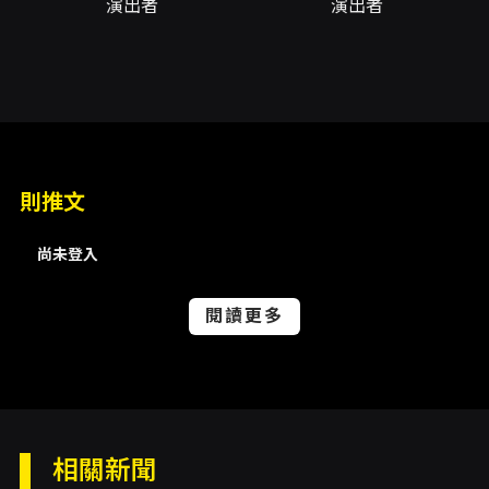
演出者
演出者
姐妹遲來的談話，母女生與死的交界，為什麼她
會選擇離開？
我開始想不起你的聲音，記不起是否真的愛過
你，但為什麼我總是孤獨
？
則推文
我該恨妳嗎？還是我該原諒妳
？
為什麼，我不由自主地求妳回來
？
尚未登入
面對妳留下來的問題，我們能否找到一個故事，
或一個答案。
閱讀更多
不論如何，在你們離開後，我們擁抱脆弱的自
由，重新學習活著。
注意事項
相關新聞
開放時間：演出前15分鐘開放入場。