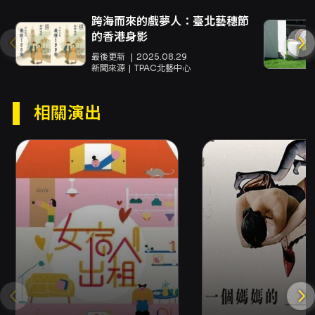
演出全長：演出長度約60分鐘，無中場休息。
跨海而來的戲夢人：臺北藝穗節
的香港身影
到場注意事項：演出中途不開放入場。演出內容
最後更新
2025.08.29
涉及自殺議題，建議15歲以上斟酌觀賞。
新聞來源
TPAC北藝中心
相關演出