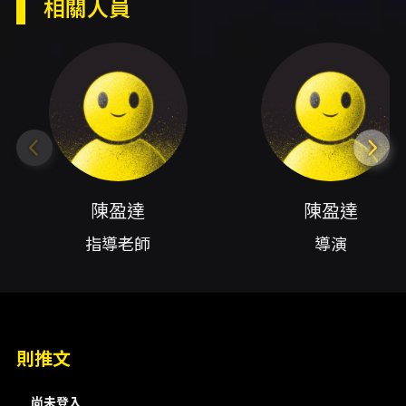
相關人員
督王意玟、舞臺監督許鈺婷、平面設計林裕恩、
演員林裕恩、行政行銷潘慧雯、行政行銷陳奕
諺、行政行銷陳維妮、服化盧綜汶、服化陳欣
翊、服化陳綵瑄、服化楊凱棋、音響林以渟、音
響林雅竹、音響鄧羽芯、舞臺李沛芯、舞臺吳承
潓、舞臺薛姿玟、舞臺蔡智帆、舞臺許庭語、燈
光林玥彤、燈光張宇寧、燈光許孟婷、演員吳宥
寯、演員李晏妮、演員林巧靈、演員許心慈、演
陳盈達
陳盈達
員張嘉頤、演員葉哲瑋、演員謝雅筑、演員陳靜
指導老師
導演
瑩、演員黃家義、演員黃稚喬、演員盧宥婕
內容簡介
演出名稱：演出製作IV《當我轉生成ㄧˋㄙㄨˋㄐ
ㄧㄝˋ~的小帥 (小美)我獨自升級 因為我獨自獨
則推文
白》 節目說明：本作品以「人生如戲，戲如人
生」為核心，透過一首歌、一段故事與多段獨
尚未登入
白，探討人在扮演中認識或迷失自我。當角色情