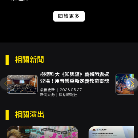
緒與演員生命經驗重疊時，觀眾與演者共同面對
「表演」與「以自己活著」之間的界線。 演出時
閱讀更多
間與場次：彩排場：2026-06-04（週四）
19:30；正式場：2026-06-05（週五）
19:30。演出時長約85～95分鐘，無中場休息。
場地：樹德科技大學 行政大樓 AB208 實驗劇
場。 索票與票務：本活動採免費索票，透過
KKTIX 售票系統索票，索票時間自 2026-05-
相關新聞
20 起（原文以民國115年表示）。活動採全電子
票，成功索票後會以電子郵件收到電子門票 QR
Code，可於入場時出示手機或列印 QR Code
樹德科大《知與望》藝術節震撼
掃描入場。 創作與製作團隊（擇要）：指導老師
登場！用音樂重新定義教育靈魂
／導演：陳盈達；實習導演：陳夏婷、鄭羽晴；
最後更新
2026.03.27
執行製作：黃文暄；平面設計：林裕恩；舞臺監
新聞來源
焦點時報社
督：王意玟、許鈺婷。演員包含吳宥寯、李晏
妮、林巧靈、林裕恩、許心慈、張嘉頤、葉哲
相關演出
瑋、謝雅筑、陳靜瑩、黃家義、黃稚喬、盧宥婕
（以節目原列名單為準）。 聯絡與社群：主辦單
位：樹德科技大學表演藝術系。劇團 IG：
https://www.instagram.com/reborn_monologue