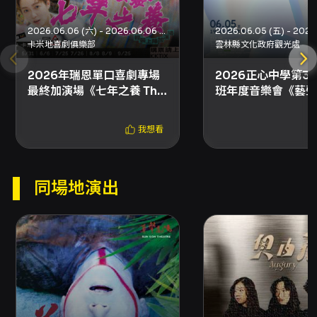
igsh=ZTBpcmQwNzVpaWd4 票務與活動頁面
（來源）：
2026.06.06 (六) - 2026.06.06 (六)
https://rebornmonologue.kktix.cc/events/202
卡米地喜劇俱樂部
雲林縣文化政府觀光處
備註：本欄資訊整理自活動頁面，演出內容、場
次與時刻以主辦單位公告為準。
2026年瑞恩單口喜劇專場
2026正心中學第3
最終加演場《七年之養 The
班年度音樂會《藝聲
注意事項
jokes I raised over the
注意事項： - 進場請將手機關機或切換為飛航模
years》之再養一年！
我想看
式，以免影響演出。 - 演出場地全面禁菸、禁止
飲食，請勿攜帶食物或飲料入場。 - 演出期間嚴
禁錄音、錄影或拍照，請勿使用具有光源或發出
聲響的電子設備。 - 節目開演後請勿任意更換座
同場地演出
位、離席或交談，若干擾演出秩序，主辦單位得
請其離場。 - 演出全長約85～95分鐘無中場休
息，遲到或中途離席的觀眾須配合工作人員安排
適當時機進、離場。 - 成功索票後務必妥善保管
電子票（QR Code），遺失視同作廢；若無法確
認訂單，請至 KKTIX 會員帳戶查詢訂單記錄。 -
一旦索票完成，即視為同意上述注意事項。