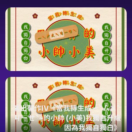
演出製作IV《當我轉生成ㄧˋㄙㄨˋ
ㄐㄧㄝˋ~的小帥 (小美)我獨自升級
因為我獨自獨白》