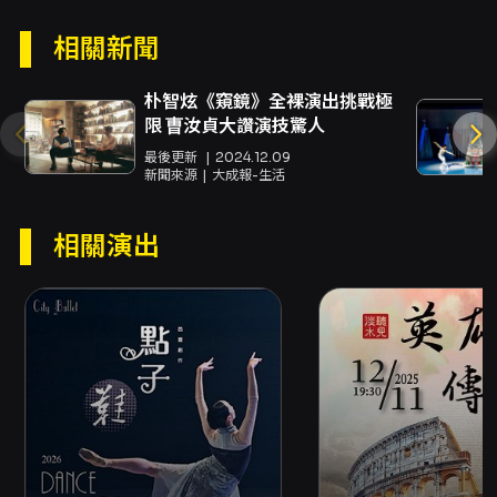
容古典芭蕾的線條與當代舞的探索精神：舞者既
有技術性的芭蕾動作，也被置於強調身體重心、
相關新聞
節奏轉換與空間關係的當代編排中。此種混融既
強化了視覺的張力，也讓觀眾得以在熟悉與陌生
朴智炫《窺鏡》全裸演出挑戰極
之間體會芭蕾語彙被重新詮釋的可能。燈光設計
限 曺汝貞大讚演技驚人
在場域營造扮演關鍵角色，林育誠以光影的明
暗、方向變化幫助觀眾理解場景轉換與情緒流
最後更新
2024.12.09
動，使舞台不僅是肢體運動的場域，也成為心理
新聞來源
大成報-生活
地圖的投影。 對於觀眾的觀演價值，《路》提供
多層次的進入角度：對愛好芭蕾的觀眾，它能看
相關演出
到古典技巧在當代編舞語境中的延展與挑戰；對
偏好當代表演的觀眾，它以具象（移動）與抽象
（內在情緒）並行的方式，提供反思個人處境與
群體關係的觀看經驗。作品張力來自於舞者間的
互動與編舞對空間的鋪排，觀眾在近距離的劇場
環境中可細緻觀察身體細節與光影變化，進而對
「前行、迷惘、安放」等主題產生共鳴。 演出時
間約90分鐘（含中場休息），場地為臺中國家歌
劇院小劇場，主辦單位為高雄城市芭蕾舞團。值
得注意的是，2026/08/11 晚場演出將同步進行
錄影，購票與入場事宜請依官方通告與售票平台