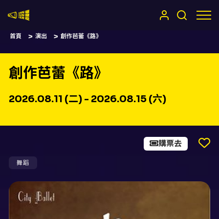
嚷嚷社
首頁
演出
創作芭蕾《路》
創作芭蕾《路》
2026.08.11 (二) - 2026.08.15 (六)
購票去
舞蹈