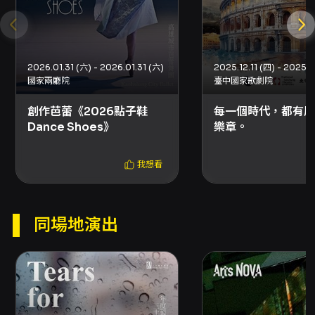
資訊為準。整體來說，《路》是一件兼具技術與
思想內涵的當代芭蕾作品，透過兩位不同背景的
編舞視角，呈現身體在時間與空間流動中的多重
經驗，適合關注芭蕾表現語彙轉型、或想體驗當
2026.01.31 (六) - 2026.01.31 (六)
2025.12.11 (四) - 2025.12
代舞蹈敘事方式的觀眾。
國家兩廳院
臺中國家歌劇院
注意事項
創作芭蕾《2026點子鞋
每一個時代，都有屬
場務與一般注意事項： - 演出場次於演出前30分
Dance Shoes》
樂章。
鐘開放入場，請儘早抵達以便取票與入座。演出
全長約90分鐘（含中場休息）。 -
我想看
2026/08/11（週二）19:30場次演出中將同步錄
影，入場觀眾請注意錄影事宜。 購票與取票： -
官網購票：支援信用卡、Apple Pay、Google
Pay、ATM 轉帳，請先於售票平台註冊成為會
同場地演出
員。部分折扣若有「需使用文化幣折抵」等限
制，僅限線上購買。 - 分銷點購票：可使用現金
或信用卡於指定分銷通路購票。超商購票（7-
ELEVEN ibon、全家 FamiPort、萊爾富 Life-
ET）僅提供電腦自動選位，每筆訂單最多可訂購
8 張票券；超商購票每張票券需於超商支付 10 元