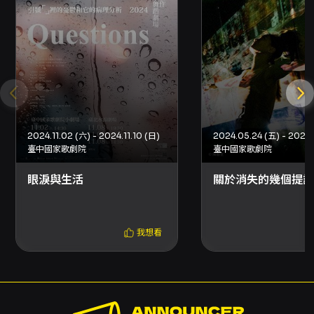
手續費。部分特殊席別（如輪椅席及陪同席）或
有購買張數限制的折扣方案，無法於超商購買，
請以售票平台頁面說明為準。 - 取票方式：實際
可選擇的取票方式請依結帳頁面顯示為準。若需
以不同取票方式領取多張票券，請分次購買以免
限額限制。 退票與換票規定： - 退票期限：最遲
須在演出日 10 日前（不含演出日）辦理，逾期無
法受理。例：演出日為 6/29，最後退票期限為
6/19。 - 退票手續費：每張退票收取票面售價
2024.11.02 (六) - 2024.11.10 (日)
10% 手續費。換票視同退票，需先退票後重新購
臺中國家歌劇院
臺中國家歌劇院
買。 - 申請方式： - 使用電子票或尚未取票者：
以信用卡、行動支付或文化幣全額支付之訂單，
眼淚與生活
關於消失的幾個提議
請使用 OPENTIX 線上退訂單功能完成退票流
程；以 ATM 轉帳或現金付款之訂單，依平台說
明上傳資料辦理。 - 已取紙本票者：可選擇臨櫃
我想看
退票或以掛號郵寄票券與相關資料辦理，郵寄以
郵戳為憑。詳細作業流程與所需資料請參照售票
平台之退票說明頁面。 - 若購票時使用文化幣或
點數折抵，退票時系統會退還折抵之文化幣，並
於扣除退票手續費後優先退還點數，再退還現金