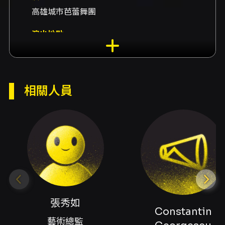
高雄城市芭蕾舞團
演出地點
臺中國家歌劇院-小劇場 臺中市西屯區惠來路二
段101號
演出團隊
相關人員
藝術總監張秀如、編舞Constantin
Georgescu、編舞戴鼎如、燈光設計林育誠、
舞者夏嘉徽、舞者許佳蓉、舞者劉諭萱、舞者賴
明玥、舞者韓華、舞者陳妍臻、舞者李境潔、舞
者鄭夙棋
內容簡介
創作芭蕾《路》由高雄城市芭蕾舞團製作，是一
張秀如
部以「路」為中心意象的當代芭蕾新作，作品由
Constantin
兩位編舞家共同創作：羅馬尼亞籍編舞家
藝術總監