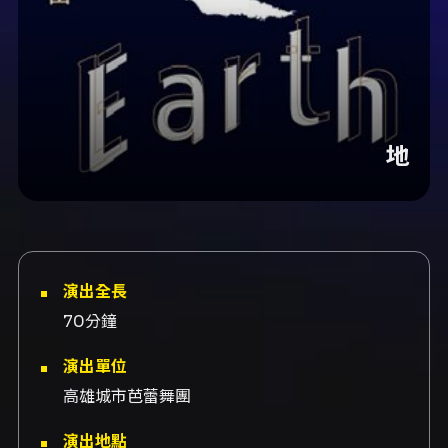
地
演出全長
70分鐘
演出單位
高雄城市芭蕾舞團
演出地點