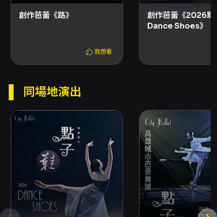
們以地質速度反映了時間的流逝。 同時，石頭也
創作芭蕾《路》
創作芭蕾《2026點
Dance Shoes》
是穩定、寧靜、堅韌甚至美麗的象徵。
我想看
另一位編舞家戴鼎如:《地》分四個章節，闡述在
台灣土地所發生的歷史事件裡，串聯對生命價值
的叩問。
同場地演出
（一）在未知暗夜裡，滾動著弄不明白的悲傷。
每一刻都在重複卻也都，不再回來。
（二）生活是土壤，餵養著死亡，圍牆裡無法擁
抱，但愛，還是能與光一同透進來。
（三）星辰與山海，見證大地繁忙地迎接新客
人，輪迴著沒有終點的終點，那是我們死後的早
晨。
（四）在偌大城市裡靜默地行走，在消逝中的風