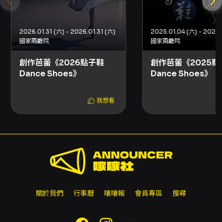
景裡遺失座標，前行的人們只是過客。再見，你
說。
2026.01.31 (六) - 2026.01.31 (六)
2025.01.04 (六) - 2025.0
國家兩廳院
國家兩廳院
大地，在反覆地循環裡，讓死亡哺育著生命。歷
史，沒有停滯並且不斷疊加，在我們大聲跳舞的
創作芭蕾《2026點子鞋
創作芭蕾《2025點
Dance Shoes》
Dance Shoes》
片刻裡，悄然改變。仔細傾聽在，山海間的訊
號，藉由創作去展示生命經驗的表現，呈現獲得
我想看
大地能量與滋養的過程中，它也讓我期待著，每
個當下拾起的光景，或許能有更深的意義。透過
編舞家豐富的藝術思維與創意及舞者紮實的芭蕾
技巧，用肢體呈現出獨特的樣貌。
注意事項
開放時間：演出前30分鐘開放入場
關於我們
行事曆
嚷嚷報
會員專區
搜尋
演出全長：約70分鐘
到場注意事項：