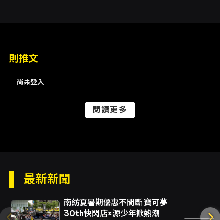
藝術總監/張秀如
編舞/康士坦丁 戴鼎如
燈光設計/林育誠
舞者/夏嘉徽 許佳蓉 劉諭萱 賴明玥 黃筱哲 韓 華
則推文
林胤廷 陳妍臻優秀舞者
尚未登入
地是孕育、是廣闊，是生命價值反覆叩問的泉
閱讀更多
源。透過肢體探索在地表支撐下，人與萬物的關
係連結、身體與大地間的共生關係，豐富的肢體
語彙不斷堆疊，在燈光與音樂的結合下，舞臺仿
若浩瀚宇宙般，舞者盡情穿梭其中，獨特的動作
元素與古典芭蕾技巧的融合，呈現作品豐富多
最新新聞
元，2024 高雄城市芭蕾舞團將創作芭蕾《地》
南紡夏暑期優惠不間斷 寶可夢
經典重現，期待讓更多觀眾朋友欣賞到這場精緻
30th快閃店×源少年掀熱潮
演出。