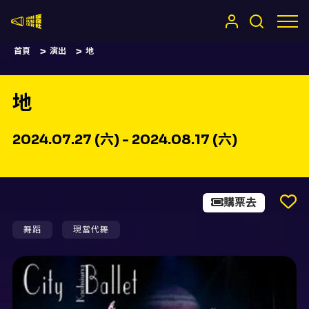
嚷嚷社
首頁
演出
地
地
2024.07.27 (六) - 2024.08.17 (六)
購票去
舞蹈
現當代舞