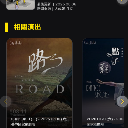
最後更新
2026.08.06
新聞來源
大成報-生活
創作芭蕾《地》邀請畢業林茲安東布魯克納大學
舞蹈教學碩士，目前是奧地利林茲安東布魯克納
相關演出
大學藝術博士學位候選人，曾參與編創《水》、
《火》、《風》的羅馬尼亞籍 Constantin
Georgescu與臺北市立大學人文藝術學院舞蹈
研究所畢業，年輕具潛力的編舞者戴鼎如，2023
兩位編舞家以《地》為主題，編創全新創作芭蕾
《地》，留給觀眾完美的印象並獲的高度評價。
羅馬尼亞籍編舞家康士坦丁：《地》是由重力、
時間、標記和痕跡、山褶皺、地球是平的、星
塵、表面 7 個段落組成的舞蹈作品；在這舞蹈作
品中，石頭不僅具有物理價值，而且具有隱喻價
2026.08.11 (二) - 2026.08.15 (六)
2026.01.31 (六) - 2026.0
臺中國家歌劇院
國家兩廳院
值。石頭有重量，並且由於它們的分層痕跡，它