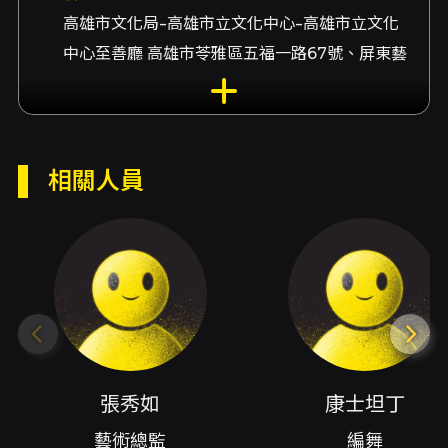
高雄市文化局-高雄市立文化中心-高雄市立文化
中心至善廳 高雄市苓雅區五福一路67號、屏東藝
術館-藝術館 屏東縣屏東市和平路427號、臺南
文化中心-臺南文化中心原生劇場 臺南市東區中
華東路三段332號
相關人員
演出團隊
藝術總監張秀如、編舞康士坦丁、演出者康士坦
丁、編舞戴鼎如、演出者戴鼎如、燈光設計林育
誠、舞者夏嘉徽、演出者夏嘉徽、舞者許佳蓉、
演出者許佳蓉、舞者劉諭萱、演出者劉諭萱、舞
者賴明玥、演出者賴明玥、舞者黃筱哲、演出者
黃筱哲、舞者韓華、演出者韓華、舞者林胤廷、
演出者林胤廷、舞者陳妍臻、演出者陳妍臻
張秀如
康士坦丁
藝術總監
編舞
內容簡介