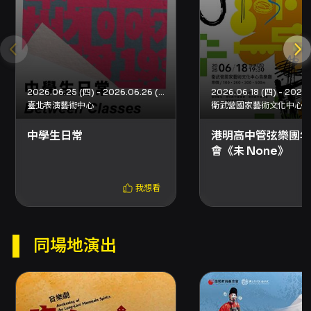
為陳健星與李念潔；音樂部分由張清彥擔綱作
曲、編曲與音樂執導，並擔任中文歌詞創作；台
語歌詞部分則由陳健星參與。導演由戴君芳執
導，團隊包含資深編舞、燈光、影像、聲音、舞
台與服裝設計等多項專業；演出陣容為十四位全
女卡司（名單包含大久保麻梨子、石懷源、李劭
2026.06.25 (四) - 2026.06.26 (五)
婕、沈福盈、吳奕萱、陳垣希、陳敬萱、詹喆
臺北表演藝術中心
衛武營國家藝術文化中心
君、蔡亞恩、鍾曉晴等），並由唱歌集團隊歷時
三年進行田調與劇場發展。製作方強調以音樂劇
中學生日常
港明高中管弦樂團年
語言呈現高雄在地與日治時期台灣日常的交會，
會《未 None》
嘗試在舞台再現女性之間細膩情感與不同世代面
對「幸福」的共同渴望。 本劇多語演出並提供字
幕（台語、中文、日語），以利不同語言背景觀
我想看
眾理解歌詞與劇情脈絡；製作同時標榜歌唱與音
樂實驗的深度，旨在透過台、華、日語歌曲與現
代戲劇結構，將一個隱藏於百年校園的故事經由
同場地演出
歌聲與表演重新喚醒。就觀演價值而言，觀眾可
期待的是：一場融合本土劇場語彙與音樂劇類型
的原創作品，在音樂、戲劇與視覺設計上的整體
呈現；對偏愛校園題材、跨時代表現、以及對女
性微觀情感探索的觀眾而言，此劇提供了情感共