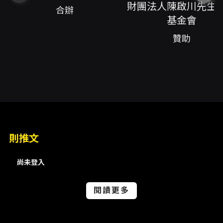
簡莉穎、劇本監修簡莉穎、編劇陳健星、歌詞台
財團法人陳啟川先生
合辦
陳健星、編劇李念潔、作曲暨編曲張清彥、歌詞
基金會
中張清彥、音樂執導張清彥、日語協力蔡馥伃、
贊助
翻譯蔡馥伃、導演戴君芳、歌唱指導詹喆君、演
員詹喆君、編舞張洪誠、演員大久保麻梨子、演
員石懷源、演員李劭婕、演員沈福盈、演員吳奕
萱、演員陳垣希、演員陳敬萱、演員蔡亞恩、演
員鍾曉晴、舞台設計陳 慧、燈光設計何定宗、影
像設計徐逸君、聲音設計李迎輝、服裝設計黃稚
揚、舞台監督許正蕾、舞台技術指導王文明、導
則推文
演助理李婉寧、排練助理陳志楷、行銷統籌莊孝
尚未登入
慈、主視覺設計通通設計、宣傳照拍攝楊勝惟、
宣傳照妝造設計陳珍瑩（珍娜）、製作經理王暐
閱讀更多
婷、實習生林岱樺、實習生劉䕒淇、演員經紀大
久保麻梨子-Jerry盧德張、演員經紀李劭婕-