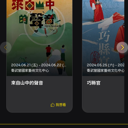
鳴與文化記憶的雙重閱讀路徑。 製作單位與支持
體系方面，本節目由唱歌集與喆廬文化有限公司
主辦，衛武營國家藝術文化中心合辦，並獲財團
法人陳啟川先生文教基金會與財團法人瑞儀教育
基金會贊助；此外，本節目獲榮耀基金會與文化
內容策進院「讀劇匯—2024 音樂劇創投媒合平
台」計畫支持，且青年席專場受文化部「推動表
演藝術青少年節目開發計畫」支持。唱歌集自
2009年成立以來持續推出音樂劇作品，並以
《今晚,我想來點》《以為是BL結果是BFF》等作
2024.06.21 (五) - 2024.06.22 (六)
品累積口碑與票房，團隊自述以製作為導向，致
衛武營國家藝術文化中心
衛武營國家藝術文化中心
力在音樂上求新並反映台灣風情與社會議題。 演
出資訊方面，本次演出於2026/10/2至10/4在衛
來自山中的聲音
巧縣官
武營國家藝術文化中心戲劇院演出，演出長度約
110分鐘無中場。10/2 19:30為青年席專場，該場
次將同步錄影。票價區間（公開場次）為
我想看
NT$800起至NT$2,200止；個別場次價格及席
次以售票系統公告為準。團隊同時提供多種早鳥
與會員折扣方案（詳見票務公告），建議觀眾在
購票前詳閱主辦提供之票務與退換政策。整體而