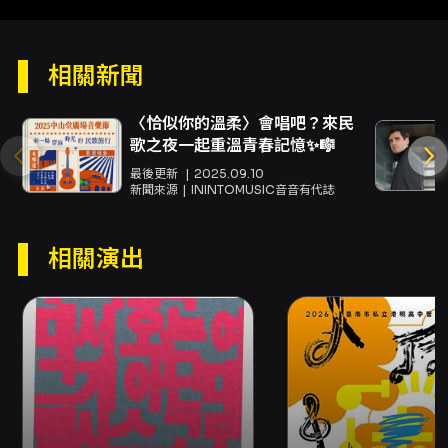
Justin Yang
內容簡介
相關新聞
《爬上頂樓看月亮》是由高雄長期深耕音樂劇的
唱歌集出品的全新原創音樂劇，以「校園怪奇」
「跨時空記憶」與「女性情誼」為核心敘事。故
〈恰似你的溫柔〉會唱吧？來民
事從兩位就讀同一所高中的姊妹育恩（文青派）
歌之夜一起重溫青春記憶✨🎼
與育雅（理科女孩）出發，因為一首日本民謠
最後更新
2025.09.10
〈朧月夜〉，召喚出日本時代的老學姊陳寶附身
新聞來源
ININTOMUSIC音音有代誌
在同學身上，進而展開穿越藝能大樓各層、如同
密室逃脫的闖關旅程。在戲劇語言與音樂呈現
相關演出
上，本劇以台、華、日三語的歌曲交織呈現，並
由創作團隊刻意將不同語言的聲響與情感放在同
一張樂譜之中，嘗試以音樂承載跨越百年、不同
世代間的思念與身份記憶。劇情同時聚焦在被時
代裹挾的個人記憶如何在當代少年少女身上重
現，以及姊妹在協力解謎、面對過往創傷與彼此
心結時的情感轉折，呈現既怪趣浪漫又飽含青春
張力的敘述節奏。 從創作陣容看，本劇由台灣當
代劇作家簡莉穎擔任故事原創與劇本監修，編劇