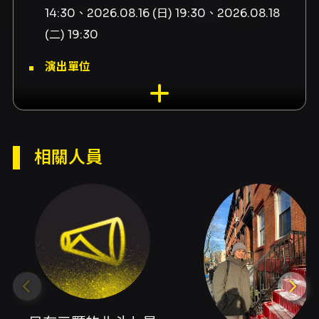
14:30、2026.08.16 (日) 19:30、2026.08.18
(二) 19:30
演出單位
只有三顆的北斗七星劇團
演出地點
臺北表演藝術中心-11樓排練場E 臺北市士林區劍
相關人員
潭路1號
演出團隊
演出單位只有三顆的北斗七星、製作人張家瑋(導
演、編劇)、共同導演周宸均、演員陳映潔、主辦
單位臺北市政府、主辦單位只有三顆的北斗七
星、承辦單位臺北表演藝術中心(TPAC)、共同編
劇張家瑋(導演、編劇)、共同編導陳映潔、創作