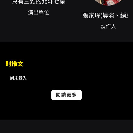
只有三顆的北斗七星
陪伴陳姿卉、創作陪伴Sogare、視覺設計
Sogare、燈光設計李宛曈 Tia、服裝統籌邱冠瑛
演出單位
張家瑋(導演、編劇
內容簡介
製作人
《紅顏或水腫》（When Beauty Swells）為只
有三顆的北斗七星劇團於2026臺北藝穗節推出的
戲劇作品，從一件真實的身份冒用事件出發，將
演員、本我、替身與觀看之間的界線加以攪亂與
則推文
重新檢視。作品的敘事核心圍繞「小映子」這個
真實事件中的人物：自2023年起，有人長期冒用
尚未登入
她的身分與他人維繫關係、接受禮物與金錢；當
閱讀更多
真相被揭露後，當事人開始蒐集證據、追查並重
新接觸那些曾經信任冒名者的人，而在這樣的追
索過程中，劇作持續追問一個關鍵問題：為了奪
回自我，當事人是否也在用他人的方式再次使用
自己？誰在表演，誰又正在被觀看？ 舞臺形式