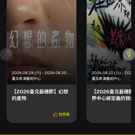
對於想要體驗當代實驗戲劇、探討身份與表演交
互作用的觀眾，《紅顏或水腫》是一部具刺激性
與反思性的舞臺作品：它不以簡單的說教來收
束，而是透過舞臺的重構，引導觀眾在觀看過程
中不斷自我問詢，重新評估看見與被看見之間的
界線與倫理。
注意事項
2026.08.29 (六) - 2026.08.30 (日)
演出與觀演資訊： - 演出全長：約70分鐘。 - 建
臺北表演藝術中心
臺北表演藝術中心
議年齡：14歲以上。 - 演出地點：臺北表演藝術
【2026臺北藝穗節】幻想
【2026臺北藝穗節
中心 11樓排練場5（實際場地資訊以購票頁面為
的產物
界中心被定義的我們
準）。 票價與購票方式： - 票價區間：500 /
法拉到劇場定義自己
issue是不是搞錯
1,000元（各場次售價以場次頁面為準）。 - 網
我想看
路購票：支援信用卡、Apple Pay、Google
Pay、ATM轉帳，請先加入OPENTIX會員。部