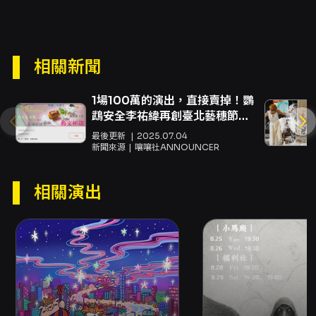
上，《紅顏或水腫》以極簡且精準的呈現手法為
基調，選擇在排練場尺度中施展想像力，將真實
與虛構的關係不斷打開與重組。作品透過劇場的
相關新聞
自省與反射機制，將觀眾置於觀看的位置，讓每
1場100萬的演出，直接賣掉！鸚
一次凝視成為審視自我與他者之間界線的行為。
鵡安全李祐緯再創臺北藝穗節奇
本作在文本與表演之間拉出細微張力，既不求對
蹟！
最後更新
2025.07.04
事件作完整還原，也不滿足於單純的道德判定；
新聞來源
嚷嚷社ANNOUNCER
相反地，作品將關注點置於行為的重複性、身份
的轉換性，以及在被看見與被誤認之間的權力結
相關演出
構。 觀演價值上，本劇提供觀眾觀察當代人際互
動與網路時代身份認同問題的具體場景。它不僅
是對個案的戲劇化，更是對「觀看」本身的探
問：觀眾如何在真實證據與表演敘述間做出判
斷？在同理與懷疑之間，個體如何重建自己被看
見的方式？此類議題對於關注身份政治、表演理