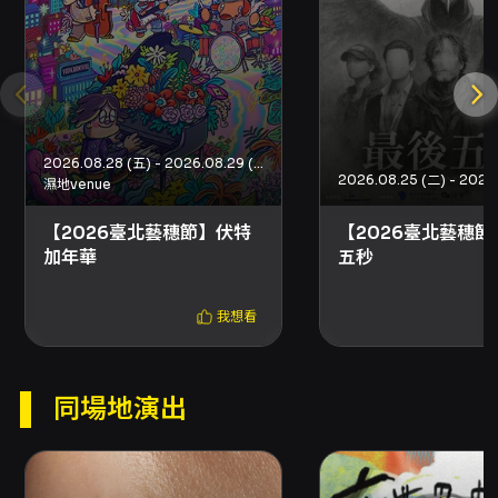
論或當代劇場實驗的觀眾具高度啟發性。劇中也
帶有強烈的獨白與身體行動語言的張力，既有
「Solo」式的表演驅動，也包含與現場其他角色
或觀眾介面的互動，使得作品在情感與思維上都
具有多層次的回響。 創作與製作團隊陣容由只有
2026.08.28 (五) - 2026.08.29 (六)
濕地venue
三顆的北斗七星劇團主導，張家瑋擔任製作人與
共同編劇、周宸均為共同導演，陳映潔擔任演員
【2026臺北藝穗節】伏特
【2026臺北藝穗節
加年華
五秒
與共同編導，創作陪伴包括陳姿卉與Sogare；視
覺由Sogare操刀，燈光設計為李宛曈 Tia，服裝
我想看
統籌為邱冠瑛。團隊在製作說明中強調，劇團名
稱蘊含對「相信」的信念與對未知的探求，作品
因此也帶有對觀看習慣與信任基礎的審視。整場
同場地演出
演出約70分鐘，建議年齡14歲以上，演出場地為
臺北表演藝術中心11樓排練場5，票價區間為500
至1000元（詳見演出場次票價與購票資訊）。