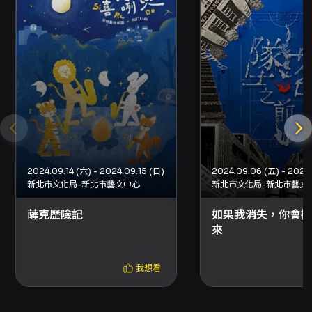
書與資源之一。 觀演價值方面，雙劇作呈現兩種
不同但互為照應的敘事視角：一則內向家族記憶
的修補與對話，一則以物件串聯起城市記憶與個
人情感。對希望透過當代劇場理解「地方記憶如
何在個人生命中顯現」的觀眾，這場演出提供可
感知、可共鳴的文本與表演面向；對關注社區參
與與劇場實驗的觀眾，則能觀察創作如何將工作
坊成果與居民素材揉合入舞台。演出語言為華語
與台語發音（無字幕），演出長度約50分鐘，每
場演出結束後於現場舉辦演後談，提供觀眾與創
作者互動交流的機會。 票價資訊與優惠機制均由
2024.09.14 (六) - 2024.09.15 (日)
主辦單位公告：單一票價為新台幣100元，並提
新北市文化局-新北市藝文中心
新北市文化局-新北市藝文
供包含學生、金枝會員等折扣方案，詳細票務購
買與退換票規範請依OPENTIX與主辦單位公告
薩克歷險記
如果我消失，你會把
為準。演出場地為新北市立圖書館淡水分館演藝
來
廳，演出日期為2026年7月25日及7月26日，每
日下午14:30場次。金枝演社同時透過駐館計畫
我想看
舉辦一系列相關活動（工作坊、讀劇、成果展演
等），欲瞭解更多駐館活動內容請參考金枝官方
網站。此演出以在地敘事為核心，既是對淡水的