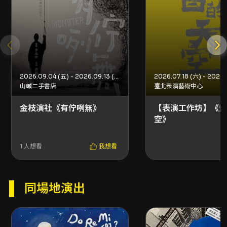
《海景前排,回憶後座》（編劇：陳亭聿）則以都
市中古物與機車作為情感連結，透過二手店店長
Rock妹與車主勝男的相識，展開對回憶態度的討
論──一方選擇出清記憶、重建秩序，另一方以
物件承載回憶、珍視過往。隨著達可達機車在不
同人物生命中的浮現，故事逐步揭露物件與記憶
間的量子般牽引：人們如何在擁有與失去之間，
2026.09.04 (五) - 2026.09.13 (日)
2026.07.18 (六) - 2026.
為過往尋找位置。此劇以輕盈對話與具象物件作
山峸二手書店
臺北表演藝術中心
為敘事鉤子，呈現城市記憶與個人情感的微妙張
力。 本次演出由施冬麟擔任總導演，並由李允
金枝演社《有佇咧無》
【表演工作坊】《黃
中、曾鏵萱、王品果等導演分別參與不同劇作的
空》
導演工作；楊書愷擔任編劇指導，燈光與音響分
別由林健平與王俊義技術指導，演員陣容包含李
筠蓮、鄭米伶、游素禎、廖翎雯、胡耀榕、施麗
1
人想看
我想看
蓉、蕭甄珍、張永親、吳禾欣、黃仟沄、許惠芳
等。金枝演社以累積多年的在地劇場創作與「史
詩環境劇場」實踐聞名，強調從土地出發的文化
同場地演出
生長，並以社區參與、工作坊與巡演等方式將劇
場帶入日常生活。本團亦獲得國家藝術相關年度
獎助計畫（來源頁面註記為115年度演藝團隊年度
獎助專案）支持，作為本次駐館與創作活動的背