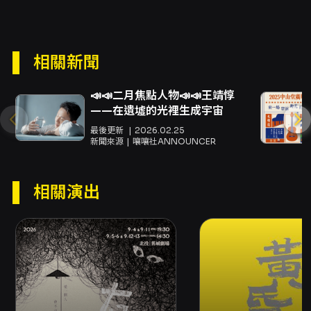
Rock妹父親許惠芳
內容簡介
淡水故事劇場以「雙劇作」的方式呈現兩齣新編
相關新聞
短劇：《告訴她》與《海景前排,回憶後座》，透
過在地記憶與個人生命片段交織，帶領觀眾踏上
📣📣二月焦點人物📣📣王靖惇
關於家庭、擁有與逝去的情感旅程。此次公演由
——在遺墟的光裡生成宇宙
金枝演社策劃並主辦，作為金枝演社與新北市立
圖書館淡水分館的駐館計畫成果之一，整體創作
最後更新
2026.02.25
新聞來源
嚷嚷社ANNOUNCER
發想源自淡水地方生活與居民故事，演出由來自
不同背景的參與者合作完成，呈現出兼具在地情
感與戲劇表現力的舞台樣貌。 《告訴她》（編
相關演出
劇：林若瑄）描寫一個家庭在父親失蹤之後的情
感裂縫與對逝去訊息的不同處置：姊姊邱惠因為
承擔家庭而選擇結束無盡的尋找，弟弟邱宏卻仍
堅持希望。劇作透過家人之間的對話與記憶斷
面，探問如何面對失去與記憶的保留，並以細膩
的角色關係揭示不同世代與角色在悲傷處理上的
分歧。舞台上人物間看似平實的互動，實則蘊含
對家族責任、記憶保存與放手難題的深刻觀察。