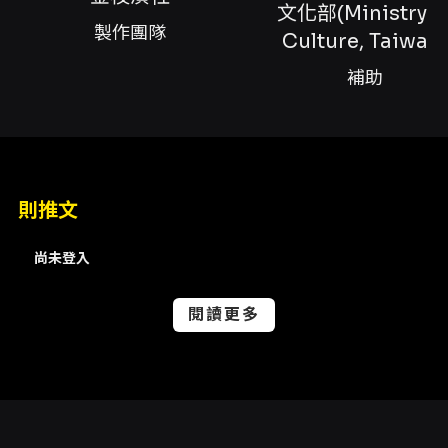
瑄、編劇海景前排陳亭聿、回憶後座陳亭聿、燈
文化部(Ministry o
製作團隊
光技術指導林健平、音響技術指導王俊義、演出
Culture, Taiwan)
告訴她飾邱惠李筠蓮、演出告訴她飾邱宏鄭米
補助
伶、演出告訴她飾邱葉常妹游素禎、演出告訴她
飾賈念中廖翎雯、演出告訴她胡耀榕、海景前排
胡耀榕、回憶後座飾邱剛胡耀榕、客人胡耀榕、
演出告訴她施麗蓉、海景前排施麗蓉、回憶後座
則推文
飾道士施麗蓉、便利商店店員施麗蓉、阿梅施麗
蓉、船上女人施麗蓉、演出告訴她蕭甄珍、海景
尚未登入
前排蕭甄珍、回憶後座飾長官蕭甄珍、勝男蕭甄
珍、演出告訴她飾士兵張永親、掃墓者張永親、
閱讀更多
演出海景前排吳禾欣、回憶後座飾Rock妹吳禾
欣、演出海景前排黃仟沄、回憶後座飾女機車騎
士敘事者黃仟沄、勝男女兒黃仟沄、演出海景前
排許惠芳、回憶後座飾男客人敘事者許惠芳、