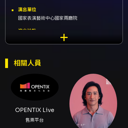
演出單位
國家表演藝術中心國家兩廳院
演出地點
國家兩廳院-國家戲劇院 臺北市中正區中山南路
21-1號
演出團隊
相關人員
售票平台OPENTIX Live、藝術家高英軒、導覽
高英軒、藝術家張擎佳、導覽張擎佳
內容簡介
夏日劇場總動員的「藝術家導覽」是一場把觀眾
帶進劇場核心、從演員視角出發的深度體驗。活
OPENTIX Live
動由國家兩廳院策劃，邀請資深劇場人帶領聽眾
穿梭於國家戲劇院的幕後空間，包含後台、舞台
售票平台
與排練室，並安排上臺近距離感受劇場張力，理