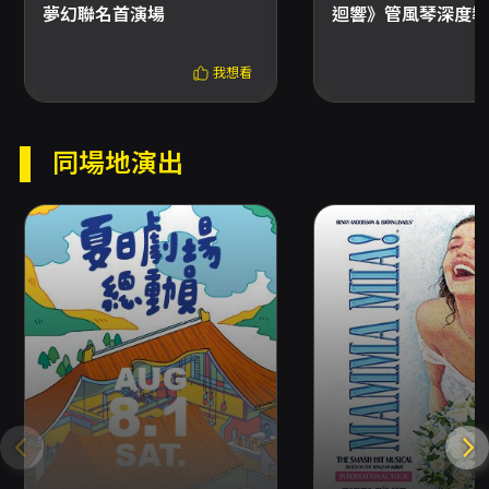
夢幻聯名首演場
迴響》管風琴深度導
之節目，換票手續費可為每張20元（以主辦單位
與場次規定為準）。套票與優惠組合之退換票另
有規定，請依購票頁面說明辦理。 其他注意事項
我想看
- 如購票時使用文化幣或點數折抵，退票時將優
先退還折抵之文化幣與點數，並依系統規則處理
剩餘款項。若折抵之優惠已逾有效期限，將無法
同場地演出
返還或展延。 - 主辦單位如遇主要表演人員或節
目內容變動，相關退票機制與處理方式將公告於
節目頁面；如主辦單位未提供退款機制，信用卡
購票者可向發卡行申請信用卡爭議款退款。 - 如
需查詢購票或退票細節，請洽OPENTIX客服或
各分銷服務處，亦可撥打國家兩廳院客服電話
(02)3393-9888詢問。