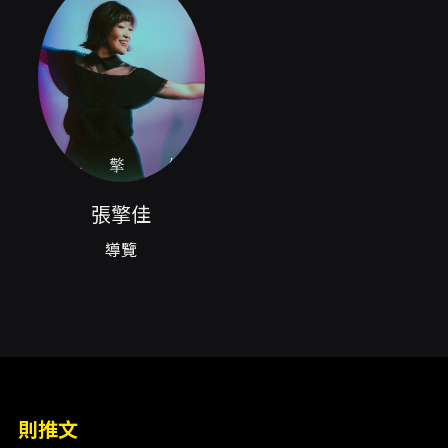
絡、舞台機械與燈光如何與表演互動，以及觀眾
席上的視覺與聲音感受如何被設計與管理。導覽
過程中，藝術家以自身案例出發，說明角色建立
的心法與方法，並示範或引導短暫的互動體驗，
讓聽眾不只是聽見故事，而是真正「感受」表演
的動力來源。對於家庭參與者，活動兼具娛樂性
與啟發性，能讓孩子們在遊戲式的情境中學習劇
場禮儀與團隊互動；對於進階觀眾與學生，則能
提供職場觀察與技術層面的深入省思。 實務上，
張擎佳
活動時間安排為約60分鐘，包含集合報到、講
解、帶領進入幕後區域與舞台上體驗的流程。場
導覽
地多處為非公開動線或須特別管理的區域，主辦
單位會就安全與動線做事先規範，參與者需配合
工作人員指示。活動亦會進行影像紀錄，購票即
代表同意其作為活動記錄與宣傳素材使用；若不
欲拍攝，請於現場報到時主動告知工作人員。活
動建議年齡為7歲以上，並提示過程可能需上下樓
梯與行走，參與者應穿著方便行動的服裝與鞋
子。 總結來說，藝術家導覽是一種把劇場從舞台
則推文
延伸到觀眾身邊的經驗式學習：它兼具知識傳