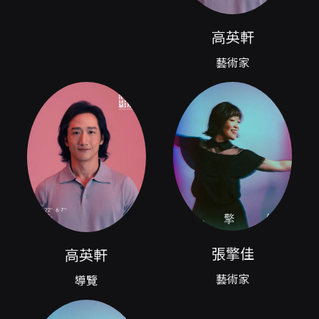
解演出背後的流程與職人日常。這類導覽不同於
一般場館導覽，強調透過藝術家自身的職場經驗
與表演觀點，揭露舞台背後的情感累積、技術處
高英軒
理與集體協作，對劇場愛好者、戲劇學生和想深
藝術家
入認識表演藝術的家庭觀眾都具有高度吸引力與
教育價值。 本次系列特別邀請到兩位跨領域活躍
的劇場人：高英軒與張擎佳。高英軒以影視與舞
台雙棲身份著稱，從描述可見他在影視與舞台之
間的經驗如何形構其表演風格；他曾以電影
《咒》獲得第24屆台北電影獎最佳男配角，且長
期維持劇場演出，使其能在導覽中分享螢幕演出
與舞台演繹的差異、在角色塑造中對場域的感
受，以及如何在舞台上維持專注與能量。張擎佳
則以全方位的表演背景見長，既能演、能唱、能
跳，並具舞蹈設計與聲音訓練經驗；她在多部舞
台作品中擔綱要角，並參與大型節目與舞蹈設計
張擎佳
高英軒
工作，導覽中會以實務經驗說明演員日常、肢體
訓練與聲音準備如何影響角色表現，以及團隊協
藝術家
導覽
作在製作中的關鍵作用。 參與者可期待以下觀察
與學習面向：演員如何在舞台與後台之間轉換身
份、換裝與走位的精細安排、排練室內的創作脈