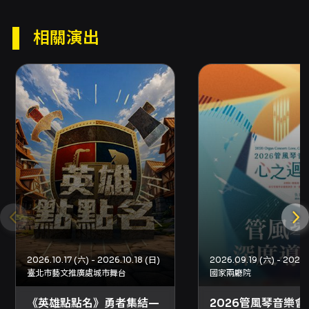
者（限1人）與65歲以上長者，入場請憑有效證
件。此活動不適用兩廳院會員優惠券。主辦單位
保留活動異動權及折扣解釋權。 - 購票方式：可
相關演出
透過網路（信用卡、Apple Pay、Google
Pay、ATM轉帳）、分銷點或OPENTIX服務
處、超商（ibon、FamiPort、Life-ET）購買。
網路購票請先加入會員。 - 超商購票僅提供電腦
自動選位，每筆訂單最多可訂購8張；超商取票每
張票需支付10元手續費。 - 取票方式以結帳頁面
顯示的選項為準，取票方式僅能擇一，若需不同
取票方式請分次購買。部分場館與主辦單位提供
電子票。 退換票規定 - 最晚退、換票時間為演出
日前1日（不含演出日），逾期恕不受理。 - 退票
手續費為每張票面售價的10%。符合退票條件的
申請一般於3個工作日內處理（依付款方式而
定）。 - 以信用卡或行動支付購票，請使用
OPENTIX線上退訂功能辦理；以ATM或現金購
2026.10.17 (六) - 2026.10.18 (日)
買者，依OPENTIX指定流程上傳證明辦理退
臺北市藝文推廣處城市舞台
國家兩廳院
款。 - 已取紙本票者可臨櫃或郵寄辦理退票，郵
寄以郵戳為憑，郵寄退票時請妥善保存掛號收
《英雄點點名》勇者集結—
2026管風琴音樂會
據。 - 換票手續費：符合條件且為指定主辦單位