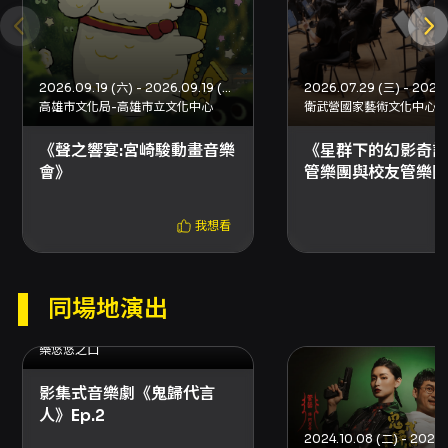
是旁觀者也是被占卜的「客人」，因此演出可能
包含即興回應與觀眾參與元素（節目說明中以抽
牌與解惑為核心動作），突顯表演現場的不可預
測性與當下性。兩個層次的張力——儀式的嚴肅
2026.09.19 (六) - 2026.09.19 (六)
與演員身份的滑稽錯置——共同推動劇情，促使
高雄市文化局-高雄市立文化中心
衛武營國家藝術文化中心
觀眾在笑聲中體會到個人與他人敘事如何互相作
用。 就整體觀感而言，觀眾可以期待一場節奏緊
《聲之響宴:宮崎駿動畫音樂
《星群下的幻影奇談
湊、語氣幽默但內含溫度的劇場作品。節目的主
會》
管樂團與校友管樂團
題不僅關乎塔羅本身，而是透過塔羅的象徵語言
探問人與未來、不確定性與選擇的關係。對於喜
我想看
愛小劇場、互動式體驗或想看帶有社會心理觀察
的當代戲劇觀眾，本作提供了富有想像力的觀看
角度與情感回響。演出長度為60分鐘，適合想在
短時間內獲得完整故事弧線和情感體驗的觀眾。
同場地演出
總結來說，「塔你個羅!」以簡潔的設定進入複雜
2024.10.08 (二) - 2024.10.08 (二)
的人心議題：當我們向他者尋求答案，究竟是在
樂悠悠之口
找出路，還是在重新說一個關於自己的故事？這
部作品透過喜劇化的錯置與占卜儀式的象徵性，
影集式音樂劇《鬼歸代言
提供觀眾一個既可笑又發人深思的場域，適合家
人》Ep.2
庭與成人觀眾共同觀賞與討論。