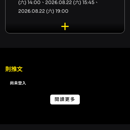
(六) 14:00、2026.08.22 (六) 15:45、
2026.08.22 (六) 19:00
演出單位
張俊傑
演出地點
樂悠悠之口-光復南店 臺北市大安區光復南路100
號B1
則推文
內容簡介
尚未登入
「塔你個羅!」(Oh Really? Tarot!) 收錄於2026
臺北藝穗節的節目單，將塔羅占卜的儀式感與日
常喜劇結合，呈現一場以「誤打誤撞的塔羅夜」
閱讀更多
為核心的劇場體驗。節目以一句幽默對話作為開
場：塔羅說: "This May Be The Answer." 你說:
"Oh Really I Don't Think So 啦"。這樣的語句
設定立即揭示出本劇欲探討的主題：我們尋求答
案時的真誠與荒謬，同一事件如何在不同人眼中