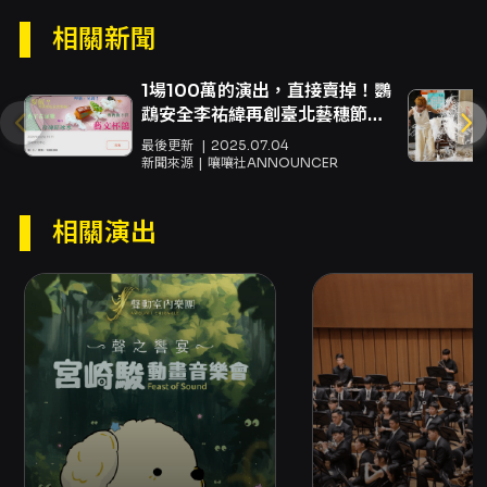
被解讀為確定的啟示或荒誕的誤會。 劇情簡介顯
相關新聞
示，故事起於一場萬聖節夜的占卜，兼職服務生
臨時扮成塔羅大師，為來客抽牌解惑。這一情境
同時具備兩種張力：其一，塔羅作為一套象徵系
1場100萬的演出，直接賣掉！鸚
統，其象徵與敘事性能為尋答者提供心理上的線
鵡安全李祐緯再創臺北藝穗節奇
索與想像空間；其二，表演者身份的錯置（兼職
蹟！
最後更新
2025.07.04
服務生假扮塔羅師）則拆解了權威與儀式性，讓
新聞來源
嚷嚷社ANNOUNCER
占卜場景變得既可笑又脆弱。當「塔羅之夜突然
出包」時，舞台上的每一次抽牌、每一次對話，
相關演出
都可能是尋找答案的契機，也可能是荒謬的反
諷。 對觀眾而言，這部作品的觀演價值在於它以
輕鬆卻敏感的方式處理「人如何在不確定中尋找
意義」的普遍議題。節目運用短小精悍的情節與
對話，將個人內心的困惑、希望與懷疑濃縮於占
卜的瞬間，透過角色互動展現出人際間的誤讀與
相互療癒的可能。對於家庭觀眾或年齡6歲以上的
兒童，演出以幽默和可理解的場景切入，降低塔
羅題材的神秘門檻，同時保有成人觀眾對於存在
性問題的反思空間。 從戲劇形式面看，劇場可採
近距離、沉浸或半沉浸式的呈現方式，讓觀眾既