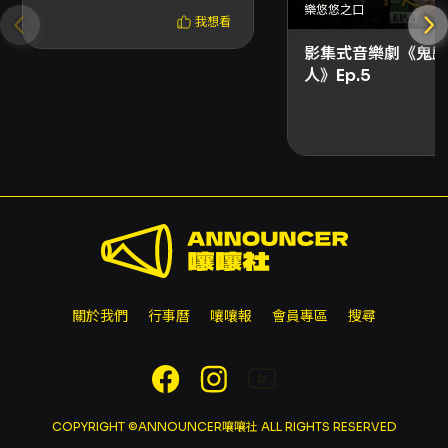
樂悠悠之口
注意事項
我想看
展演須知與票務注意事項 - 演出全長：60分鐘。
影集式音樂劇《鬼歸
建議年齡：6歲以上。 購票方式 - 網路購買：支
人》Ep.5
援信用卡、Apple Pay、Google Pay、ATM轉
帳，購票前請先加入OPENTIX會員。 - 分銷點
購買：現金、信用卡。 - 超商購買：7-ELEVEN
ibon、全家FamiPort、萊爾富Life-ET（僅提供
電腦自動選位），每筆訂單最多可訂購及領取8張
票券；每張票券超商取票需支付10元手續費。 -
國內郵寄：另收50元郵資。 折扣與身分優惠 - 身
心障礙人士及陪同者1名購票享5折優待，入場時
應出示身心障礙手冊，陪同者需與身障者同時入
場。 - 65歲以上年長者購票享5折優惠，入場時
請出示證件。 - 臺北表演藝術中心會員─成癮玩
關於我們
行事曆
嚷嚷報
會員專區
搜尋
家/團隊玩家85折。 - 臺北表演藝術中心會員─新
手玩家9折。 - 如節目折扣方案設有「需使用文
化幣折抵」之限制，該折扣僅限網路購買。 超商
與特殊票種說明 - 輪椅席及輪椅陪同席、優惠套
票、有購買張數或次數限制的折扣方案，以及需
COPYRIGHT ©ANNOUNCER嚷嚷社 ALL RIGHTS RESERVED
一次購買超過8張的折扣方案，無法於超商購買。