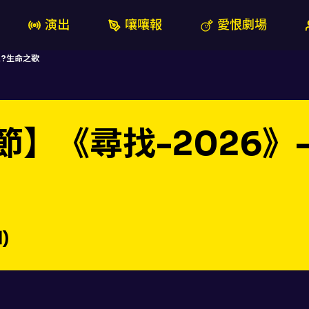
演出
嚷嚷報
愛恨劇場
誰?生命之歌
節】《尋找-2026》
四)