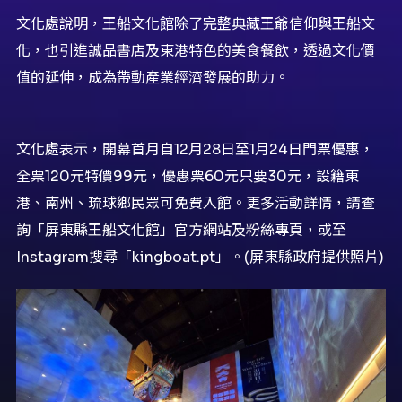
文化處說明，王船文化館除了完整典藏王爺信仰與王船文
化，也引進誠品書店及東港特色的美食餐飲，透過文化價
值的延伸，成為帶動產業經濟發展的助力。
文化處表示，開幕首月自12月28日至1月24日門票優惠，
全票120元特價99元，優惠票60元只要30元，設籍東
港、南州、琉球鄉民眾可免費入館。更多活動詳情，請查
詢「屏東縣王船文化館」官方網站及粉絲專頁，或至
Instagram搜尋「kingboat.pt」。(屏東縣政府提供照片)