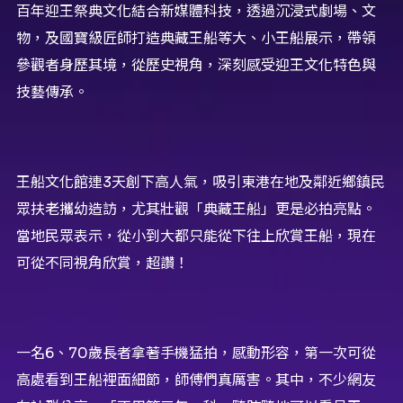
百年迎王祭典文化結合新媒體科技，透過沉浸式劇場、文
物，及國寶級匠師打造典藏王船等大、小王船展示，帶領
參觀者身歷其境，從歷史視角，深刻感受迎王文化特色與
技藝傳承。
王船文化館連3天創下高人氣，吸引東港在地及鄰近鄉鎮民
眾扶老攜幼造訪，尤其壯觀「典藏王船」更是必拍亮點。
當地民眾表示，從小到大都只能從下往上欣賞王船，現在
可從不同視角欣賞，超讚！
一名6、70歲長者拿著手機猛拍，感動形容，第一次可從
高處看到王船裡面細節，師傅們真厲害。其中，不少網友