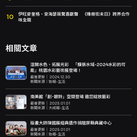
伊旺麥奎格、安海瑟薇驚喜獻聲 《橡樹街末日》跨界合作
味全龍
相關文章
渲開水色、拓展光彩 「擴張水域-2024水彩的可
能」桃園水彩藝術展登場！
最後更新｜
2024.12.30
新聞來源｜
勁報-生活
南美館「創˙銀鈴」空間登場 邀您綻放藝彩
最後更新｜
2025.01.01
新聞來源｜
大成報-生活
版畫大師陳國展經典遺作捐贈屏縣典藏中心
最後更新｜
2025.01.01
新聞來源｜
勁報-生活