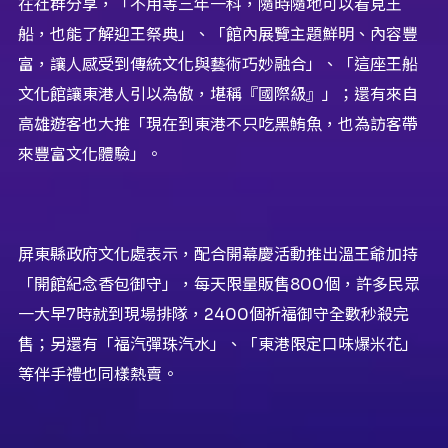
在社群分享，「不用等三年一科，隨時隨地可以看見王
船，也能了解迎王祭典」、「館內展覽主題鮮明、內容豐
富，讓人感受到傳統文化與藝術巧妙融合」、「這座王船
文化館讓東港人引以為傲，堪稱『國際級』」；還有來自
高雄遊客也大推「現在到東港不只吃黑鮪魚，也為訪客帶
來豐富文化體驗」。
屏東縣政府文化處表示，配合開幕慶活動推出溫王爺加持
「開館紀念香包御守」，每天限量販售800個，許多民眾
一大早7時就到現場排隊，2400個祈福御守全數秒殺完
售；另還有「福汽彈珠汽水」、「東港限定口味爆米花」
等伴手禮也同樣熱賣。