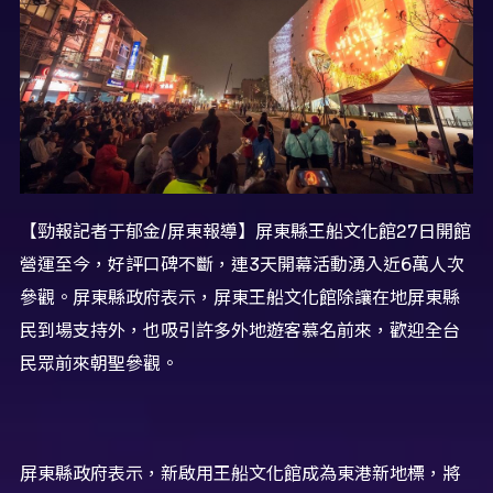
【勁報記者于郁金/屏東報導】屏東縣王船文化館27日開館
營運至今，好評口碑不斷，連3天開幕活動湧入近6萬人次
參觀。屏東縣政府表示，屏東王船文化館除讓在地屏東縣
民到場支持外，也吸引許多外地遊客慕名前來，歡迎全台
民眾前來朝聖參觀。
屏東縣政府表示，新啟用王船文化館成為東港新地標，將