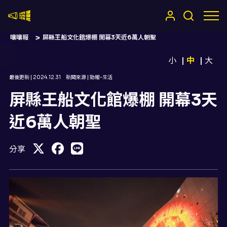
嚷嚷社
嚷嚷報
屏縣王船文化館爆棚 開幕3天近6萬人朝聖
小
中
大
最後更新 |
2024.12.31
新聞來源 |
勁報-生活
屏縣王船文化館爆棚 開幕3天
近6萬人朝聖
分享