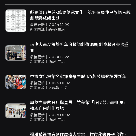
戲劇演出生活x族語傳承文化 第14屆原住民族語言戲
劇競賽成績出爐
最後更新｜
2024.12.29
新聞來源｜
勁報-生活
南應大商品設計系年度教師創作聯展 創意教育交流盛
會
最後更新｜
2024.12.28
新聞來源｜
勁報-生活
中市文化場館名家揮毫贈春聯 1/4起陸續登場迎新年
最後更新｜
2025.01.03
新聞來源｜
大成報-生活
尋訪白晝的日月與星辰 竹美館「陳民芳西畫個展」
追求自由創作登場
最後更新｜
2025.01.03
新聞來源｜
勁報-生活
彌雅藝術預言創作展盛大登場 竹市秘書長張治祥、