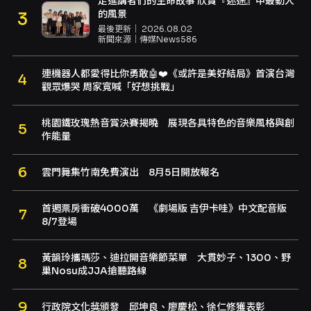
走進講者們的生命故事 欣賞『迷途』中最動人
的風景
最後更新｜
2026.08.02
新聞來源｜
傳媒News586
連機器人都愛得比你勇敢🤖❤️《或許是美好結局》首演台灣
觀眾爆哭 周家寬喊「好想挑戰」
桃園鐵玫瑰熱音賞決賽揭曉 展現各具特色的音樂風格與創
作能量
雲門舞集竹南免費演出 8月5日開放報名
首週票房衝破4000萬 《劇場版 吉伊卡哇》中文配音版
8/7登場
黃韻玲攜瑪莎、迪拉開音樂節菜單 大貫妙子、1300、野
巢Nosu成JJA搶聽路線
行政院文化獎頒發 邱坤良、廖慶松、徐仁修獲表彰