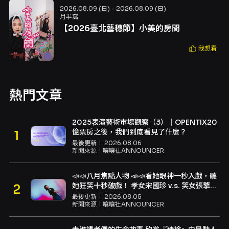
2026.08.09 (日) - 2026.08.09 (日)
月半窩
【2026臺北藝穗節】小美的房間
我想看
熱門文章
2025表演藝術市場觀察（3）｜OPENTIX20
億票房之後，我們到底看見了什麼？
最後更新｜
2026.08.06
新聞來源｜
嚷嚷社ANNOUNCER
📣📣八月焦點人物 📣📣看她眼神一秒入戲，聽
她狂笑十秒破戲！ 孝女宋國珍 v.s. 笑女張擎
佳：本是同根生，相約壓車別太急
最後更新｜
2026.08.05
新聞來源｜
嚷嚷社ANNOUNCER