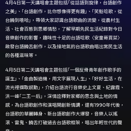
4月4日第一天講唱會主題包括｢從話語到旋律，台語創作
之美｣、｢台語創作，比你想像得更有趣｣、｢笑魁唸歌，從
台饒到嘻哈｣，帶領大家認識台語歌曲的流變，從農村生
活、社會百態到思鄉情愁，了解早期先民生活紀錄對今日
音樂創作的影響，趣味性十足的台語唸歌〈安童哥買菜〉
啟發台語饒舌創作，以及接地氣的台語歌曲唱出常民生活
的各種滋味等。
4月5日第二天講唱會主題包括｢一個反骨青年創作歌手的
誕生｣、｢金曲製造機，用文字展現人生｣、｢好好生活，在
流光裡擷取感動｣，介紹台語流行音樂史上文夏、紀露霞、
洪一峰｢二王一后｣，深情詮釋對家鄉的思念與土地的情
感，為台語歌創作和演唱開創新情調，還有1990年代後，
台語歌的華麗轉身、新台語歌創作大爆發，音樂人以搖
滾、雷鬼、饒舌打破過去台語歌框架，唱出年輕世代的聲