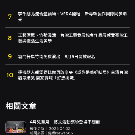
李千娜北流合體顧穎、VERA開唱 新專輯製作團隊同步曝
光
工藝匯聚、竹塹漫活 台灣工藝發展協會作品展感受臺灣工
藝與慢活生活美學
雲門舞集竹南免費演出 8月5日開放報名
連機器人都愛得比你勇敢🤖❤️《或許是美好結局》首演台灣
觀眾爆哭 周家寬喊「好想挑戰」
相關文章
4月兒童月 藝文活動繽紛登場不間斷
最後更新｜
2025.04.02
新聞來源｜
傳媒News586