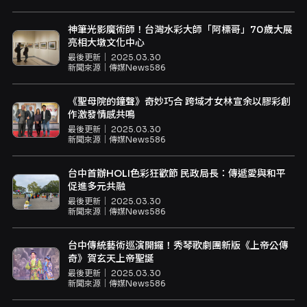
神筆光影魔術師！台灣水彩大師「阿標哥」70歲大展
亮相大墩文化中心
最後更新｜
2025.03.30
新聞來源｜
傳媒News586
《聖母院的鐘聲》奇妙巧合 跨域才女林宣余以膠彩創
作激發情感共鳴
最後更新｜
2025.03.30
新聞來源｜
傳媒News586
台中首辦HOLI色彩狂歡節 民政局長：傳遞愛與和平
促進多元共融
最後更新｜
2025.03.30
新聞來源｜
傳媒News586
台中傳統藝術巡演開鑼！秀琴歌劇團新版《上帝公傳
奇》賀玄天上帝聖誕
最後更新｜
2025.03.30
新聞來源｜
傳媒News586