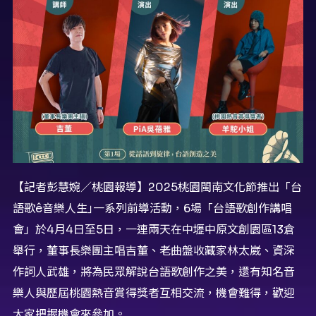
【記者彭慧婉／桃園報導】2025桃園閩南文化節推出「台
語歌ê音樂人生｣一系列前導活動，6場「台語歌創作講唱
會」於4月4日至5日，一連兩天在中壢中原文創園區13倉
舉行，董事長樂團主唱吉董、老曲盤收藏家林太崴、資深
作詞人武雄，將為民眾解說台語歌創作之美，還有知名音
樂人與歷屆桃園熱音賞得獎者互相交流，機會難得，歡迎
大家把握機會來參加。