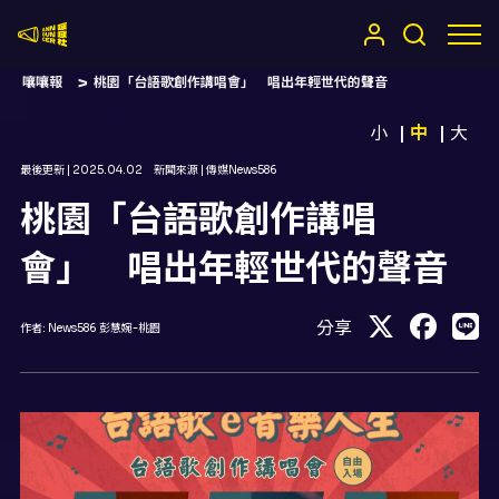
嚷嚷社
嚷嚷報
桃園「台語歌創作講唱會」 唱出年輕世代的聲音
小
中
大
最後更新 |
2025.04.02
新聞來源 |
傳媒News586
桃園「台語歌創作講唱
會」 唱出年輕世代的聲音
分享
作者:
News586 彭慧婉-桃園