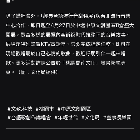
音。
除了講唱會外，｢經典台語流行音樂特展｣與台北流行音樂
中心合作，即日起至4月27日於中壢中原文創園區11倉盛大
開展，豐富多樣的展覽內容訴說時代推移下的音樂故事。
展場還特別設置KTV電話亭，只要完成指定任務，即可在
現場歡唱屬於自己心情的歌曲，歡迎呼朋引伴一起來唱
歌。更多活動詳情公告於「桃園閩南文化」臉書粉絲專
頁。（圖：文化局提供）
#文教.科技
#桃園市
#中原文創園區
#台語歌創作講唱會
#年輕世代
#文化局
#董事長樂團