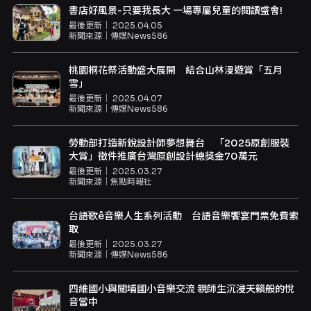
書店好風景-只要我長大 一場專屬兒童的閱讀盛會!
最後更新｜
2025.04.05
新聞來源｜
傳媒News586
桃園桐花祭活動盛大展開 結合山林漫遊賞「五月
雪」
最後更新｜
2025.04.07
新聞來源｜
傳媒News586
勞動部打造新銳設計師夢想舞台 「2025原創服裝
大賞」徵件推廣台灣原創設計總獎金70萬元
最後更新｜
2025.03.27
新聞來源｜
焦點時報社
台語歌ê音樂人生系列活動 台語音樂饗宴門票免費索
取
最後更新｜
2025.03.27
新聞來源｜
傳媒News586
四維國小與關埔國小音樂交流 親師生沉浸天籟般的悅
音當中