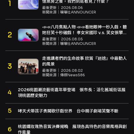
億票房之後，我們到底看見了什麼？
最後更新｜
2026.08.06
新聞來源｜
嚷嚷社ANNOUNCER
📣📣八月焦點人物 📣📣看她眼神一秒入戲，聽
她狂笑十秒破戲！ 孝女宋國珍 v.s. 笑女張擎
佳：本是同根生，相約壓車別太急
最後更新｜
2026.08.05
新聞來源｜
嚷嚷社ANNOUNCER
走進講者們的生命故事 欣賞『迷途』中最動人
的風景
最後更新｜
2026.08.02
新聞來源｜
傳媒News586
2026桃園潮流藝術嘉年華登場 張市長：活化舊城街區展
現桃園歷史魅力
哮天犬帶孩子勇闖歌仔戲世界 台中親子劇場笑聲不斷
桃園鐵玫瑰熱音賞決賽揭曉 展現各具特色的音樂風格與創
作能量