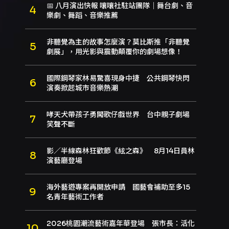
📅 八月演出快報 嚷嚷社駐站團隊｜舞台劇、音
樂劇、舞蹈、音樂推薦
非聽覺為主的故事怎麼演？莫比斯推「非聽覺
劇展」，用光影與震動顛覆你的劇場想像！
國際鋼琴家林易驚喜現身中捷 公共鋼琴快閃
演奏掀起城市音樂熱潮
哮天犬帶孩子勇闖歌仔戲世界 台中親子劇場
笑聲不斷
影／半線森林狂歡節《絃之森》 8月14日員林
演藝廳登場
海外藝遊專案再開放申請 國藝會補助至多15
名青年藝術工作者
2026桃園潮流藝術嘉年華登場 張市長：活化