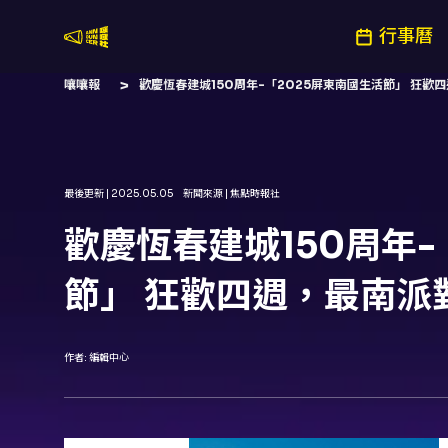
行事曆
嚷嚷社
嚷嚷報
歡慶恆春建城150周年-「2025屏東南國生活節」 狂歡
最後更新 |
2025.05.05
新聞來源 |
焦點時報社
歡慶恆春建城150周年-
節」 狂歡四週，最南派
作者:
編輯中心