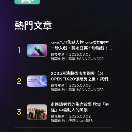
熱門文章
📣📣八月焦點人物 📣📣看她眼神
一秒入戲，聽她狂笑十秒破戲！
孝女宋國珍 v.s. 笑女張擎佳：本是
最後更新｜
2026.08.05
同根生，相約壓車別太急
新聞來源｜
嚷嚷社ANNOUNCER
2025表演藝術市場觀察（3）｜
OPENTIX20億票房之後，我們到
底看見了什麼？
最後更新｜
2026.08.06
新聞來源｜
嚷嚷社ANNOUNCER
走進講者們的生命故事 欣賞『迷
途』中最動人的風景
最後更新｜
2026.08.02
新聞來源｜
傳媒News586