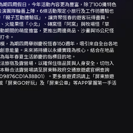
期四周假日，今年活動內容更為豐富，除了100攤特色
表演團隊輪番上陣，6條活動限定小旅行及工作坊體驗也
造的「親子互動體驗區」，讓齊聚恆春的遊客玩得盡興。
、火龍果怪「小北」、磚窯怪「阿窯」與牧場怪「草
動期間的萌度擔當，更推出周邊商品、沙畫與15公尺怪
打卡。
，為期四周舉辦慶祝恆春150週年，吸引來自全台各地
創意能量。未來將持續以永續實踐為核心，結合在地品
為每年春夏生活節慶的指標目的地。
旅宿及露營場，以確保住宿品質與人身安全，切勿入
另本縣合法露營場請至屏東縣政府交通旅遊處官網查詢
spx?n=6E09876CD1A38B01）。更多旅遊資訊請上「屏東旅遊
），並歡迎下載「屏東GO好玩」及「屏東公車」等APP掌握第一手活