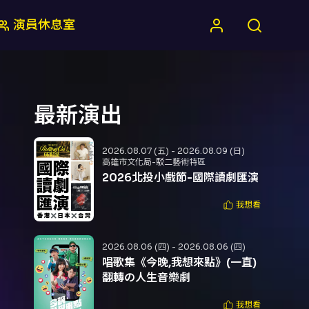
演員休息室
最新演出
2026.08.07 (五) - 2026.08.09 (日)
高雄市文化局-駁二藝術特區
2026北投小戲節-國際讀劇匯演
我想看
2026.08.06 (四) - 2026.08.06 (四)
唱歌集《今晚,我想來點》(一直)
翻轉の人生音樂劇
我想看