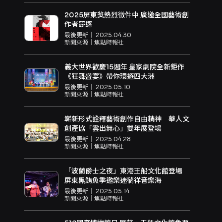
2025屏東獎熱烈徵件中 廣邀全國藝術創
作者競逐
最後更新｜
2025.04.30
新聞來源｜
焦點時報社
義大世界歡慶15週年 皇家劇院全新鉅作
《狂舞盛宴》帶你環遊四大洲
最後更新｜
2025.05.10
新聞來源｜
焦點時報社
嶄新形式詮釋藝術創作自由精神 華人文
創產協「雲出無心」雙年展登場
最後更新｜
2025.04.28
新聞來源｜
焦點時報社
「波蘭爵士之夜」東港王船文化館登場
屏東黑鮪魚季邀樂迷徜徉音樂海
最後更新｜
2025.05.14
新聞來源｜
焦點時報社