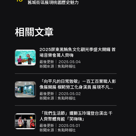
舊城街區展現桃園歷史魅力
相關文章
2025屏東黑鮪魚文化觀光季盛大開鑼 首
場音樂會萬人齊嗨
最後更新｜
2025.05.04
新聞來源｜
焦點時報社
「向平凡的日常致敬」－百工百業職人影
像展開展 模範勞工化身演員 展現不凡的
勞動價值
最後更新｜
2025.05.02
新聞來源｜
焦點時報社
「我們生活節」鐵獅玉玲瓏登台演出 千
人齊聚體育館「笑嗨嗨」
最後更新｜
2025.05.01
新聞來源｜
焦點時報社