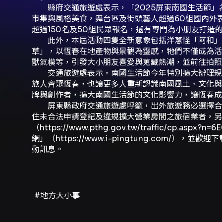
縣府交通旅遊處表示，「2025屏東南國生活節」為
市集與風格美食，舞台區及街頭藝人超過60組國內外
超過150名及50組民眾報名，還有專門為小朋友打
此外，本屆活動四隻全新意象包括洋蔥怪「阿和」
草」，以恆春在地產物與景觀為靈感，牠們不僅成為活
獸氣模等，引發大小朋友喜愛與蒐藏熱潮，並前往拍照
交通旅遊處表示，南國生活節今年特別擴大辦理規模
旅人齊聚恆春，也讓更多人重新認識南國風土、文化與
牌與創作者，擴大南國生活節的文化影響力，讓恆春成
屏東縣政府交通旅遊處呼籲，出外旅遊務必選擇合法
住未合法申請登記及違規擴大營業房間之旅宿業者，
（https://www.pthg.gov.tw/traffic/cp.a
網」（https://www.i-pingtung.com/
動訊息。
#地方大小事