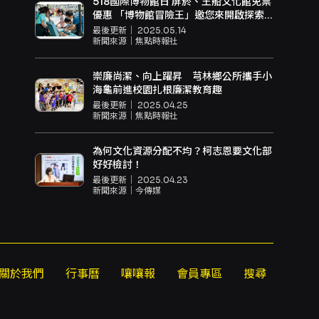
518國際博物館日 屏菸、王船文化館免票
優惠 「博物館冒險王」邀您來開啟探索
之旅
最後更新｜
2025.05.14
新聞來源｜
焦點時報社
崇廉尚潔、向上躍昇 芎林鄉公所攜手小
海龜前進校園扎根廉潔教育趣
最後更新｜
2025.04.25
新聞來源｜
焦點時報社
為何文化資源分配不均？柯志恩要文化部
好好檢討！
最後更新｜
2025.04.23
新聞來源｜
今傳媒
關於我們
行事曆
嚷嚷報
會員專區
搜尋