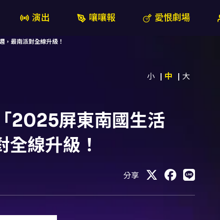
演出
嚷嚷報
愛恨劇場
四週，最南派對全線升級！
小
中
大
「2025屏東南國生活
對全線升級！
分享