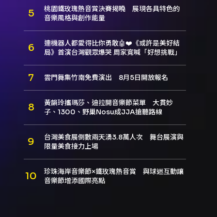
桃園鐵玫瑰熱音賞決賽揭曉 展現各具特色的
音樂風格與創作能量
連機器人都愛得比你勇敢🤖❤️《或許是美好結
局》首演台灣觀眾爆哭 周家寬喊「好想挑戰」
雲門舞集竹南免費演出 8月5日開放報名
黃韻玲攜瑪莎、迪拉開音樂節菜單 大貫妙
子、1300、野巢Nosu成JJA搶聽路線
台灣美食展倒數兩天湧3.8萬人次 舞台展演與
限量美食接力上場
珍珠海岸音樂節×鐵玫瑰熱音賞 與球迷互動讓
音樂節增添國際亮點