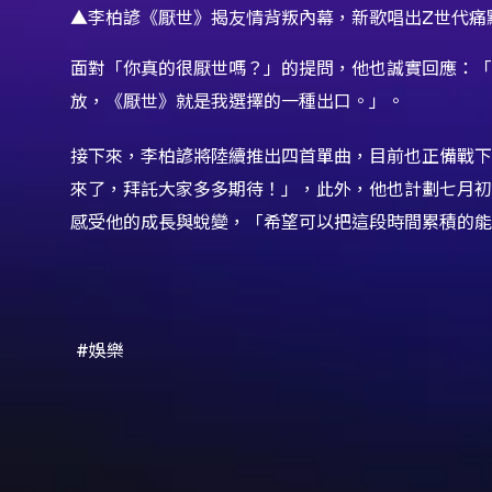
▲李柏諺《厭世》揭友情背叛內幕，新歌唱出Z世代痛
面對「你真的很厭世嗎？」的提問，他也誠實回應：
放，《厭世》就是我選擇的一種出口。」。
接下來，李柏諺將陸續推出四首單曲，目前也正備戰下
來了，拜託大家多多期待！」，此外，他也計劃七月初
感受他的成長與蛻變，「希望可以把這段時間累積的能
#娛樂