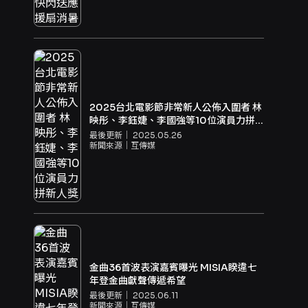
2025台北電影節非常新人公佈入圍者 林
映彤、李鈺婕、李國強等10位演員力拼
新人獎
最後更新｜
2025.05.26
新聞來源｜
互傳媒
金曲36首波表演嘉賓曝光 MISIA睽違七
年登金曲獻聲傳遞希望
最後更新｜
2025.06.11
新聞來源｜
互傳媒