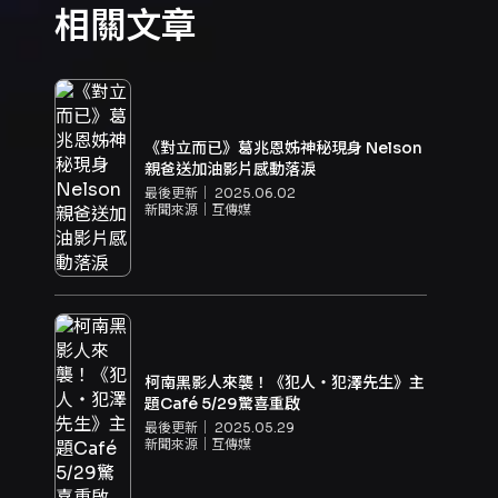
相關文章
《對立而已》葛兆恩姊神秘現身 Nelson
親爸送加油影片感動落淚
最後更新｜
2025.06.02
新聞來源｜
互傳媒
柯南黑影人來襲！《犯人‧犯澤先生》主
題Café 5/29驚喜重啟
最後更新｜
2025.05.29
新聞來源｜
互傳媒