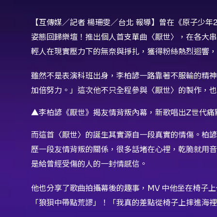
【互傳媒／記者 楊珊雯／台北 報導】曾在《原子少
姿態回歸樂壇！推出個人首支單曲〈厭世〉，在各大串
輕人在現實壓力下的無奈與掙扎，獲得粉絲熱烈迴響，
雖然不是表演科班出身，李柏諺一路靠著不服輸的精神
加倍努力。」這次他不只全程參與〈厭世〉的製作，也
▲李柏諺《厭世》揭友情背叛內幕，新歌唱出Z世代痛
而這首〈厭世〉的誕生其實源自一段真實的情傷。柏諺
歷一段友情背叛的關係，很多話堵在心裡，乾脆就用音
是給曾經受傷的人的一封情感信。
他也分享了歌曲拍攝幕後的趣事，MV 中他坐在椅子
「狼狽中帶點荒謬」！「我真的差點從椅子上摔進海裡