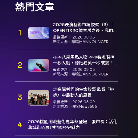
熱門文章
2025表演藝術市場觀察（3）｜
OPENTIX20億票房之後，我們到
底看見了什麼？
最後更新｜
2026.08.06
新聞來源｜
嚷嚷社ANNOUNCER
📣📣八月焦點人物 📣📣看她眼神
一秒入戲，聽她狂笑十秒破戲！
孝女宋國珍 v.s. 笑女張擎佳：本是
最後更新｜
2026.08.05
同根生，相約壓車別太急
新聞來源｜
嚷嚷社ANNOUNCER
走進講者們的生命故事 欣賞『迷
途』中最動人的風景
最後更新｜
2026.08.02
新聞來源｜
傳媒News586
2026桃園潮流藝術嘉年華登場 張市長：活化
舊城街區展現桃園歷史魅力