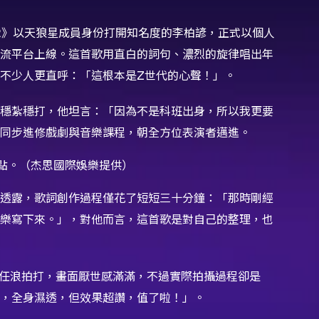
年2》以天狼星成員身份打開知名度的李柏諺，正式以個人
流平台上線。這首歌用直白的詞句、濃烈的旋律唱出年
不少人更直呼：「這根本是Z世代的心聲！」。
穩紮穩打，他坦言：「因為不是科班出身，所以我更要
同步進修戲劇與音樂課程，朝全方位表演者邁進。
點。（杰思國際娛樂提供）
透露，歌詞創作過程僅花了短短三十分鐘：「那時剛經
樂寫下來。」，對他而言，這首歌是對自己的整理，也
上任浪拍打，畫面厭世感滿滿，不過實際拍攝過程卻是
，全身濕透，但效果超讚，值了啦！」。