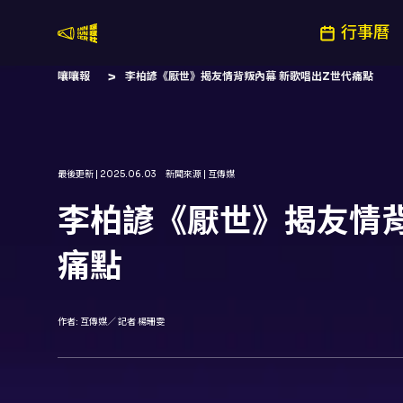
行事曆
嚷嚷社
嚷嚷報
李柏諺《厭世》揭友情背叛內幕 新歌唱出Z世代痛點
最後更新 |
2025.06.03
新聞來源 |
互傳媒
李柏諺《厭世》揭友情背
痛點
作者:
互傳媒／ 記者 楊珊雯