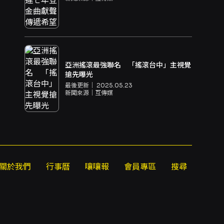
亞洲搖滾最強聯名 「搖滾台中」主視覺
搶先曝光
最後更新｜
2025.05.23
新聞來源｜
互傳媒
關於我們
行事曆
嚷嚷報
會員專區
搜尋