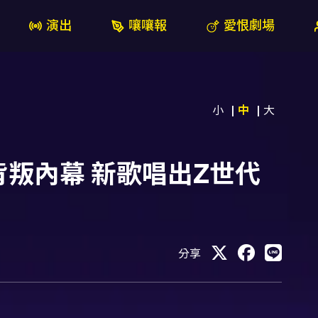
演出
嚷嚷報
愛恨劇場
小
中
大
叛內幕 新歌唱出Z世代
分享