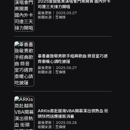
2025金曲售票演唱會門票開賣 國內外卡
司連三天接力開唱
最後更新｜
2025.05.27
新聞來源｜
互傳媒
畢書盡致敬男歌手經典歌曲 錄音室巧遇
齊秦暖心請吃披薩
最後更新｜
2025.05.27
新聞來源｜
互傳媒
ARKis首赴越南VBA開幕演出很熱血 街
頭快閃送應援扇消暑
最後更新｜
2025.05.26
新聞來源｜
互傳媒