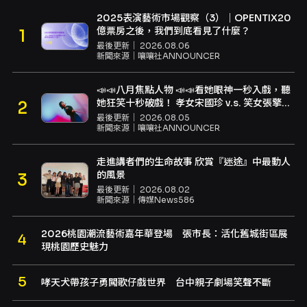
2025表演藝術市場觀察（3）｜OPENTIX20
億票房之後，我們到底看見了什麼？
最後更新｜
2026.08.06
新聞來源｜
嚷嚷社ANNOUNCER
📣📣八月焦點人物 📣📣看她眼神一秒入戲，聽
她狂笑十秒破戲！ 孝女宋國珍 v.s. 笑女張擎
佳：本是同根生，相約壓車別太急
最後更新｜
2026.08.05
新聞來源｜
嚷嚷社ANNOUNCER
走進講者們的生命故事 欣賞『迷途』中最動人
的風景
最後更新｜
2026.08.02
新聞來源｜
傳媒News586
2026桃園潮流藝術嘉年華登場 張市長：活化舊城街區展
現桃園歷史魅力
哮天犬帶孩子勇闖歌仔戲世界 台中親子劇場笑聲不斷