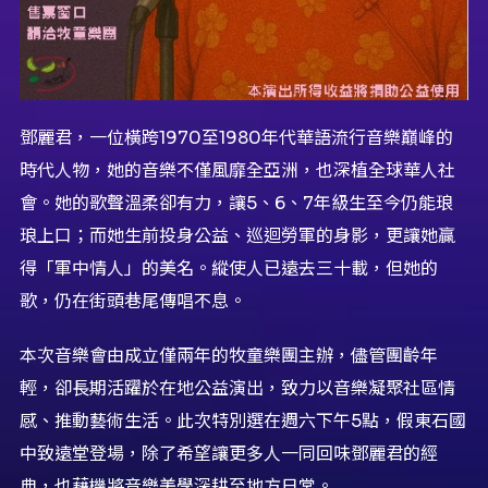
鄧麗君，一位橫跨1970至1980年代華語流行音樂巔峰的
時代人物，她的音樂不僅風靡全亞洲，也深植全球華人社
會。她的歌聲溫柔卻有力，讓5、6、7年級生至今仍能琅
琅上口；而她生前投身公益、巡迴勞軍的身影，更讓她贏
得「軍中情人」的美名。縱使人已遠去三十載，但她的
歌，仍在街頭巷尾傳唱不息。
本次音樂會由成立僅兩年的牧童樂團主辦，儘管團齡年
輕，卻長期活躍於在地公益演出，致力以音樂凝聚社區情
感、推動藝術生活。此次特別選在週六下午5點，假東石國
中致遠堂登場，除了希望讓更多人一同回味鄧麗君的經
典，也藉機將音樂美學深耕至地方日常。