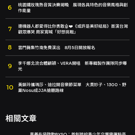
桃園鐵玫瑰熱音賞決賽揭曉 展現各具特色的音樂風格與創
作能量
連機器人都愛得比你勇敢🤖❤️《或許是美好結局》首演台灣
觀眾爆哭 周家寬喊「好想挑戰」
雲門舞集竹南免費演出 8月5日開放報名
李千娜北流合體顧穎、VERA開唱 新專輯製作團隊同步曝
光
黃韻玲攜瑪莎、迪拉開音樂節菜單 大貫妙子、1300、野
巢Nosu成JJA搶聽路線
相關文章
嘉義布袋啟動BYSO：首創跨校青少年交響樂團點亮