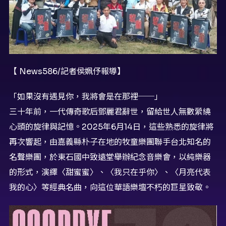
【 News586/記者侯姵伃報導】
「如果沒有遇見你，我將會是在那裡──」
三十年前，一代傳奇歌后鄧麗君辭世，留給世人無數縈繞
心頭的旋律與記憶。2025年6月14日，這些熟悉的旋律將
再次響起，由嘉義縣朴子在地的牧童樂團聯手台北知名的
名聲樂團，於東石國中致遠堂舉辦紀念音樂會，以純樂器
的形式，演繹〈甜蜜蜜〉、〈我只在乎你〉、〈月亮代表
我的心〉等經典名曲，向這位華語樂壇不朽的巨星致敬。