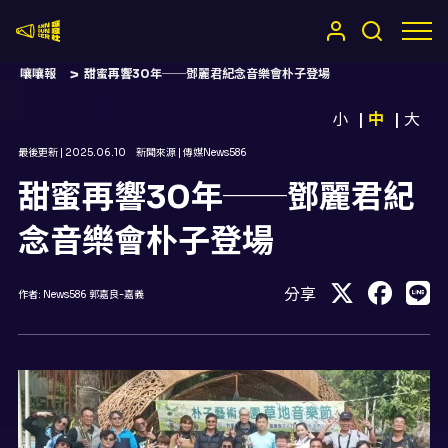
嚷嚷社
嚷嚷報
甜蜜再響30年──鄧麗君紀念音樂會朴子登場
小
中
大
最後更新 |
2025.06.10
新聞來源 |
傳媒News586
甜蜜再響30年──鄧麗君紀
念音樂會朴子登場
分享
作者:
News586 郭嘉良-嘉義