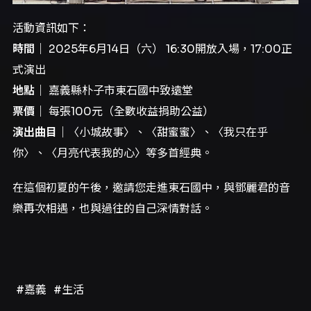
活動資訊如下：
時間｜
2025年6月14日（六） 16:30開放入場，17:00正
式演出
地點｜
嘉義縣朴子市東石國中致遠堂
票價｜
每張100元（全數收益捐助公益）
演出曲目｜
〈小城故事〉、〈甜蜜蜜〉、〈我只在乎
你〉、〈月亮代表我的心〉等多首經典。
在這個初夏的午後，邀請您走進東石國中，與鄧麗君的音
樂再次相遇，也與過往的自己深情對話。
#嘉義
#生活