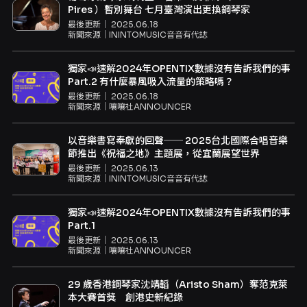
Pires ）暫別舞台 七月臺灣演出更換鋼琴家
最後更新｜
2025.06.18
新聞來源｜
ININTOMUSIC音音有代誌
獨家📣速解2024年OPENTIX數據沒有告訴我們的事
Part.2 有什麼暴風吸入流量的策略嗎？
最後更新｜
2025.06.18
新聞來源｜
嚷嚷社ANNOUNCER
以音樂書寫奉獻的回聲── 2025台北國際合唱音樂
節推出《祝福之地》主題展，從宜蘭展望世界
最後更新｜
2025.06.13
新聞來源｜
ININTOMUSIC音音有代誌
獨家📣速解2024年OPENTIX數據沒有告訴我們的事
Part.1
最後更新｜
2025.06.13
新聞來源｜
嚷嚷社ANNOUNCER
29 歲香港鋼琴家沈靖韜（Aristo Sham）奪范克萊
本大賽首獎 創港史新紀錄