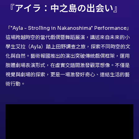
『アイラ：中之島の出会い』
「"Ayla - Strolling in Nakanoshima" Performance」
這場跨越時空的當代戲偶暨舞蹈展演，講述來自未來的小
學生艾拉（Ayla）踏上田野調查之旅，探索不同時空的文
化與自然。藝術報國推出的演出突破傳統戲偶框架，運用
肢體劇場表演形式，在虛實交錯間激發觀眾想像。不僅是
視覺與劇場的探索，更是一場激發好奇心、連結生活的藝
術行動。