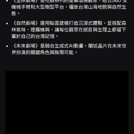
《生命劇場》是花瓣排列的螢幕環繞觀眾，結合560 支
機械手臂和大型樹型平台，播放台灣山海地貌與自然生
態。
《自然劇場》運用點雲建模打造沉浸式體驗，並搭配森
林氣味、煙霧機與，讓每位觀眾在感官與生理上都留下
屬於自己的台灣記憶。
《未來劇場》是融合生成式AI動畫，闡述晶片在未來世
界扮演的關鍵角色與無限可能。