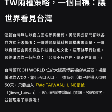
TW兩種策略，一個目標：讓
世界看見台灣
儘管台灣無法以官方國名參與世博，民間與公部門卻以各
自方式突破侷限：一邊透過精緻科技建構未來圖景，一邊
以身體語言與影像創作述說在地文化。這兩條平行軌道，
最終匯流為一個訊息：「台灣不只存在，還正在創造。」
台灣館TECH WORLD 位於大阪萬博展場的W展區，場館
編號為W02，靠近西口入口。上述系列活動已經邁入倒數
50天，只要加入
「We TAIWAN」LINE帳號
（@we_taiwan），就可輕鬆查詢節目資訊、預約場次，
並管理電子票券喔！