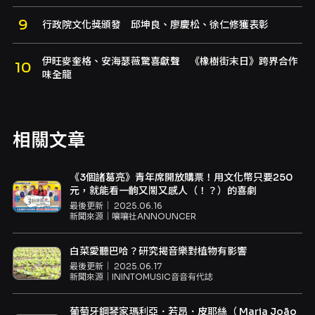
行政院文化獎頒發 邱坤良、廖慶松、徐仁修獲表彰
伊旺麥奎格、安海瑟薇驚喜獻聲 《橡樹街末日》跨界合作
味全龍
相關文章
《3個諸葛亮》青年席開放購票！用文化幣只要250
元，就能看一齣又鬧又感人（！？）的喜劇
最後更新｜
2025.06.16
新聞來源｜
嚷嚷社ANNOUNCER
白菜愛聽巴哈？研究揭音樂對植物有影響
最後更新｜
2025.06.17
新聞來源｜
ININTOMUSIC音音有代誌
葡萄牙鋼琴家瑪利亞．若昂．皮耶絲（ Maria João