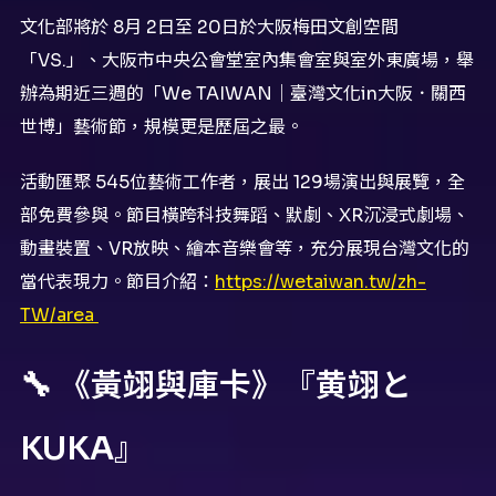
文化部將於 8月 2日至 20日於大阪梅田文創空間
「VS.」、大阪市中央公會堂室內集會室與室外東廣場，舉
辦為期近三週的「We TAIWAN｜臺灣文化in大阪．關西
世博」藝術節，規模更是歷屆之最。
活動匯聚 545位藝術工作者，展出 129場演出與展覽，全
部免費參與。節目橫跨科技舞蹈、默劇、XR沉浸式劇場、
動畫裝置、VR放映、繪本音樂會等，充分展現台灣文化的
當代表現力。節目介紹：
https://wetaiwan.tw/zh-
TW/area
🔧 《黃翊與庫卡》『黄翊と
KUKA』