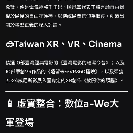
象徵，像是電氣神將千里眼、順風耳代表了將言論自由還
權於民後的自由守護神，以傳統民間信仰為取徑，創造出
關於轉型正義的深入討論。
🥽Taiwan XR、VR、Cinema
精選10部臺灣經典電影的《臺灣電影的璀璨今昔》；以及
10部原創VR作品的《遺留未來VR360播映》，以及榮獲
2024威尼斯影展入圍肯定的XR創作《放開你的頭腦》。
📱 虛實整合：數位a-We大
軍登場