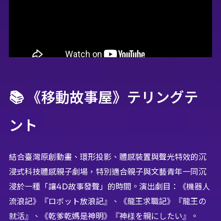
📚 《移動故事屋》テリングテ
ント
結合臺灣原創動畫、環形投影、體感裝置與聲光特效的沉
浸式科技體感親子劇場，特別適合親子與文藝青年一同沉
浸於一種「讓4D故事發聲」的時間。演出劇目：《機器人
流浪記》『ロボット放浪記』、《龍王求職記》『龍王の
就活』、《乾爹乾媽是神明》『神様を親にしたい』。