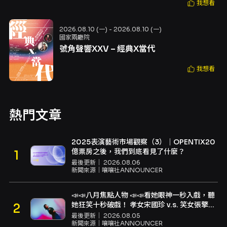
我想看
2026.08.10 (一) - 2026.08.10 (一)
國家兩廳院
號角聲響XXV – 經典X當代
我想看
熱門文章
2025表演藝術市場觀察（3）｜OPENTIX20
億票房之後，我們到底看見了什麼？
最後更新｜
2026.08.06
新聞來源｜
嚷嚷社ANNOUNCER
📣📣八月焦點人物 📣📣看她眼神一秒入戲，聽
她狂笑十秒破戲！ 孝女宋國珍 v.s. 笑女張擎
佳：本是同根生，相約壓車別太急
最後更新｜
2026.08.05
新聞來源｜
嚷嚷社ANNOUNCER