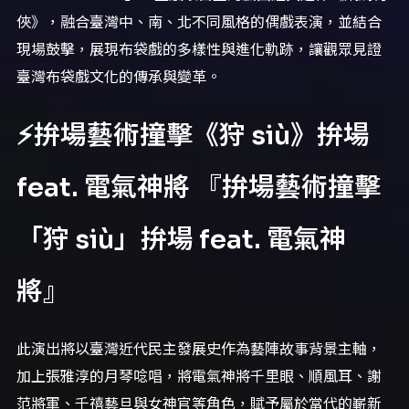
俠》，融合臺灣中、南、北不同風格的偶戲表演，並結合
現場鼓擊，展現布袋戲的多樣性與進化軌跡，讓觀眾見證
臺灣布袋戲文化的傳承與變革。
⚡拚場藝術撞擊《狩 siù》拚場
feat. 電氣神將 『拚場藝術撞擊
「狩 siù」拚場 feat. 電氣神
將』
此演出將以臺灣近代民主發展史作為藝陣故事背景主軸，
加上張雅淳的月琴唸唱，將電氣神將千里眼、順風耳、謝
范將軍、千禧藝旦與女神官等角色，賦予屬於當代的嶄新