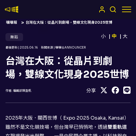
嚷嚷社
嚷嚷報
台灣在大阪：從晶片到劇場，雙線文化現身2025世博
小
中
大
舞蹈
最後更新 |
2025.06.16
新聞來源 |
嚷嚷社ANNOUNCER
台灣在大阪：從晶片到劇
場，雙線文化現身2025世博
分享
作者:
編輯部陳盈帆
2025年大阪．關西世博（ Expo 2025 Osaka, Kansai）
雖然不是文化競技場，但台灣早已悄悄地，透過
雙重軌道