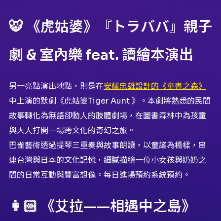
🐯 《虎姑婆》『トラババ』親子
劇 & 室內樂 feat. 讀繪本演出
另一亮點演出地點，則是在
安藤忠雄設計的《童書之森》
中上演的默劇《虎姑婆Tiger Aunt 》。本劇將熟悉的民間
故事轉化為無語卻動人的肢體劇場，在圖書森林中為孩童
與大人打開一場跨文化的奇幻之旅。
巴雀藝術透過提琴三重奏與故事朗讀，以童謠為橋樑，串
連台灣與日本的文化記憶，細膩描繪一位小女孩與奶奶之
間的日常互動與豐富想像。每日進場預約系統預約。
👩🏻 《艾拉——相遇中之島》