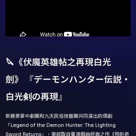
🔪《伏魔英雄帖之再現白光
劍》 『デーモンハンター伝説・
白光剣の再現』
新勝景掌中劇團和九天民俗技藝團共同演出的偶劇
「Legend of the Demon Hunter: The Lighting
Sword Returns」，靈感取自臺灣戲曲經典之作《飛劍奇