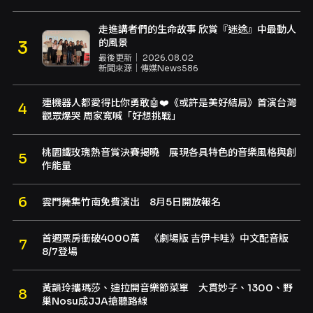
走進講者們的生命故事 欣賞『迷途』中最動人
的風景
最後更新｜
2026.08.02
新聞來源｜
傳媒News586
連機器人都愛得比你勇敢🤖❤️《或許是美好結局》首演台灣
觀眾爆哭 周家寬喊「好想挑戰」
桃園鐵玫瑰熱音賞決賽揭曉 展現各具特色的音樂風格與創
作能量
雲門舞集竹南免費演出 8月5日開放報名
首週票房衝破4000萬 《劇場版 吉伊卡哇》中文配音版
8/7登場
黃韻玲攜瑪莎、迪拉開音樂節菜單 大貫妙子、1300、野
巢Nosu成JJA搶聽路線