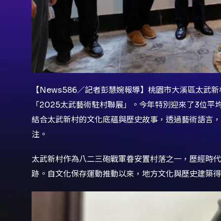
【News586／記者彭慧婉報導】桃園市大溪區太武新
「2025太武藝術駐村聯展」。今年特別迎來了3位平
結合太武新村的文化底蘊與歷史故事，透過藝術語言，
注。
太武新村作為八二三砲戰軍眷安置村落之一，歷經時
跡。自文化保存運動推動以來，地方文化與歷史建築得