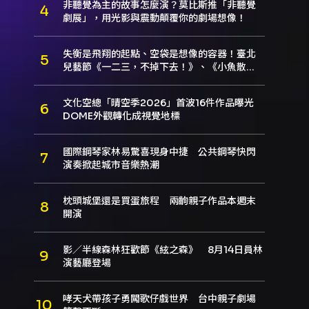
非聽覺為主的故事怎麼演？莫比斯推「非聽覺
劇展」，用光影與震動顛覆你的劇場想像！
失衡是飛翔的起點、空袋是想像的容器！臺北
兒藝節《一二三，不掉下去！》、《小魚散
步》本週登場
文化空總「晴空季2026」首波16件作品曝光
DOME外觀轉化成視覺地標
國際鋼琴家林易驚喜現身中捷 公共鋼琴快閃
演奏掀起城市音樂熱潮
枕頭城堡還是買蛋旅程 兩齣親子作品本週末
開演
影／半線森林狂歡節《絃之森》 8月14日員林
演藝廳登場
哮天犬帶孩子勇闖歌仔戲世界 台中親子劇場