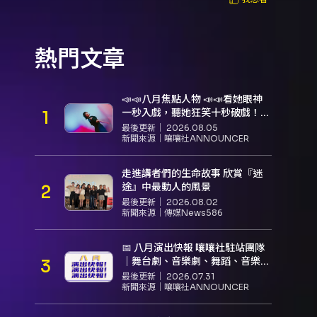
熱門文章
📣📣八月焦點人物 📣📣看她眼神
一秒入戲，聽她狂笑十秒破戲！
孝女宋國珍 v.s. 笑女張擎佳：本是
最後更新｜
2026.08.05
同根生，相約壓車別太急
新聞來源｜
嚷嚷社ANNOUNCER
走進講者們的生命故事 欣賞『迷
途』中最動人的風景
最後更新｜
2026.08.02
新聞來源｜
傳媒News586
📅 八月演出快報 嚷嚷社駐站團隊
｜舞台劇、音樂劇、舞蹈、音樂推
薦
最後更新｜
2026.07.31
新聞來源｜
嚷嚷社ANNOUNCER