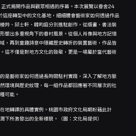
茶會，正式揭開作品與觀眾相遇的序幕。本次展覽以眷舍24
梭於這座轉型中的文化基地，細細體會藝術家如何透過作品
榛羚、邱士軒、韓昀庭分別進駐創作，從版畫、書法裝
形塑出多重視角下的眷村風景。從個人肖像與地方記憶
域，再到童趣詩意中隱藏歷史轉折的裝置藝術，作品皆
。這不僅是對地方文化的致敬，更是一場屬於當代藝術
的是藝術家如何透過長時間駐村實踐，深入了解地方脈
然環境與歷史紋理，每一組作品都回應著不同層次的社
種可能。
與在地轉譯的具體實例。桃園市政府文化局期盼藉此計
潤下所激發出的全新樣貌。（圖：文化局提供）