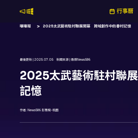
行事曆
嚷嚷社
嚷嚷報
2025太武藝術駐村聯展開幕 跨域創作中的眷村記憶
最後更新 |
2025.07.05
新聞來源 |
傳媒News586
2025太武藝術駐村聯
記憶
作者:
News586 彭慧婉-桃園