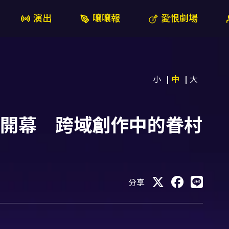
演出
嚷嚷報
愛恨劇場
小
中
大
展開幕 跨域創作中的眷村
分享