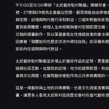
午11:00至12:00舉辦「太武藝術駐村聯展」開幕
號、27號與29號為主要展出空間，觀眾將能自由穿
與空間、記憶與時代進行深刻對話。三組年輕藝術家翁
置到紙漿雕塑，將個人生命經驗與眷村空間肌理交織，
交融的版畫創作，到以筆墨書寫女性情感故事的書法場
回應著「個體如何在歷史洪流中尋找自我」的深層命題
家的內在提問與時代對話。
太武藝術駐村聯展並非僅止於藝術作品的呈現，更重要
絡與社區互動。從居民的記憶、地方的建築肌理，到自
會與文化問題，也展現藝術進駐作為公共參與實踐的一
這是一場藝術與土地的共鳴實驗，也是文化政策落實
畫，讓更多人看見太武新村這座歷史眷村在當代藝術浸