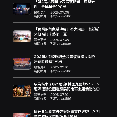
「第4屆桃園科技表演藝術獎」展開徵
件 金獎獎金120萬
最後更新｜
2025.07.08
新聞來源｜
傳媒News586
「台灣IP角色授權展」盛大開展 歡迎前
來拍照打卡熱鬧一夏
最後更新｜
2025.07.09
新聞來源｜
傳媒News586
2025桃園鐵玫瑰熱音賞複賽結果揭曉
決賽將於8月登場
最後更新｜
2025.07.10
新聞來源｜
傳媒News586
以為結束了嗎? 還沒! 桃園兒藝節7/12.13
龍潭運動公園繼續展開南區主題活動🙋🏻
最後更新｜
2025.07.10
新聞來源｜
傳媒News586
提升青年創意表達與媒體實作經驗 AI創
意媒體玩家營8/5-8/7開跑！