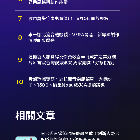
音樂風格與創作能量
雲門舞集竹南免費演出 8月5日開放報名
李千娜北流合體顧穎、VERA開唱 新專輯製作
團隊同步曝光
連機器人都愛得比你勇敢🤖❤️《或許是美好結
局》首演台灣觀眾爆哭 周家寬喊「好想挑戰」
黃韻玲攜瑪莎、迪拉開音樂節菜單 大貫妙
子、1300、野巢Nosu成JJA搶聽路線
相關文章
阿米斯音樂節限時優惠開催！創辦人舒米
恩喊話希望賣出6萬張🔥🔥🔥🔥