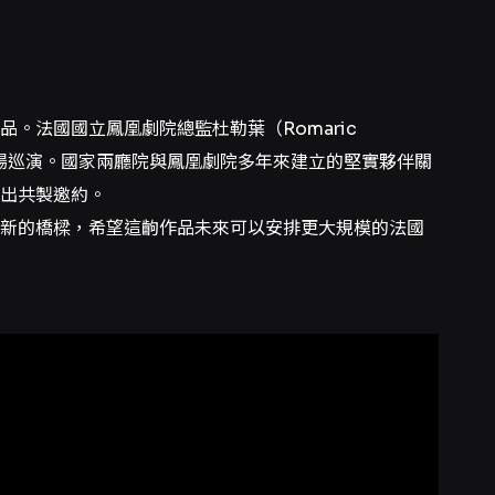
。法國國立鳳凰劇院總監杜勒葉（Romaric
、21場巡演。國家兩廳院與鳳凰劇院多年來建立的堅實夥伴關
出共製邀約。
新的橋樑，希望這齣作品未來可以安排更大規模的法國