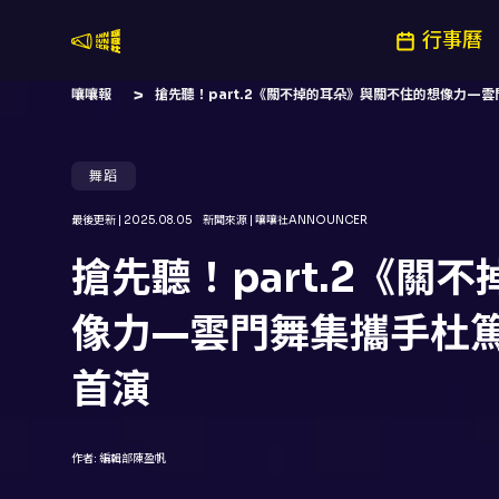
行事曆
嚷嚷社
嚷嚷報
搶先聽！part.2《關不掉的耳朵》與關不住的想像力—雲
舞蹈
最後更新 |
2025.08.05
新聞來源 |
嚷嚷社ANNOUNCER
搶先聽！part.2《關
像力—雲門舞集攜手杜篤
首演
作者:
編輯部陳盈帆