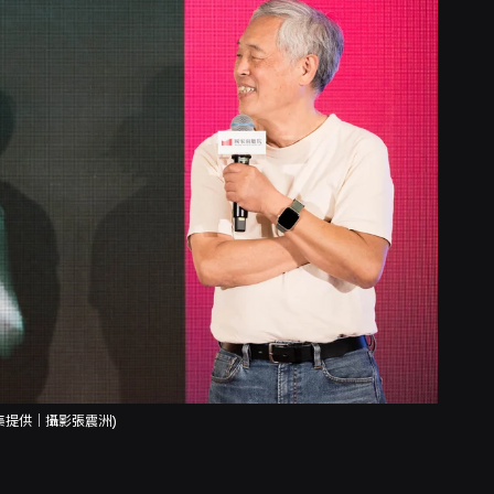
集提供｜攝影張震洲)