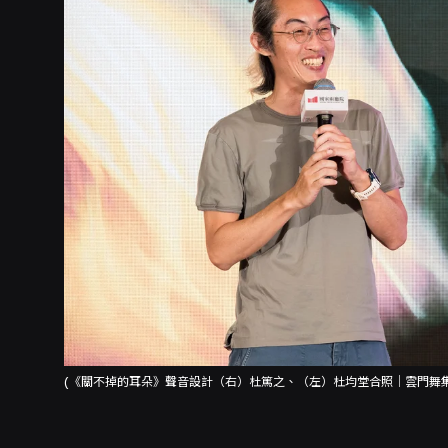
(《關不掉的耳朵》聲音設計（右）杜篤之、（左）杜均堂合照｜雲門舞