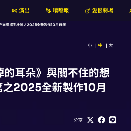
演出
嚷嚷報
愛恨劇場
門舞集攜手杜篤之2025全新製作10月首演
小
中
大
不掉的耳朵》與關不住的想
之2025全新製作10月
分享