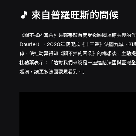
🎵 來自普羅旺斯的問候
《關不掉的耳朵》是鄭宗龍首度受邀跨國場館共製的作品
Daurier），2020年便促成《十三聲》法國九城
係，使杜勒葉得知《關不掉的耳朵》的構想後，主動提
杜勒葉表示：「這對我們來說是一座連結法國與臺灣全
巡演，讓更多法國觀眾看到。」