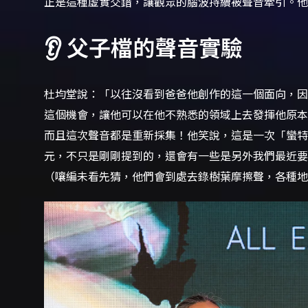
正是這種虛實交錯，讓觀眾的腦波持續被聲音牽引。
👂 父子檔的聲音實驗
杜均堂說：「以往沒看到爸爸他創作的這一個面向，因
這個機會，讓他可以在他不熟悉的領域上去發揮他原本
而且這次聲音都是重新採集！他笑說，這是一次「蠻
元，不只是剛剛提到的，還會有一些是另外我們最近要
（嚷編未看先猜，他們會到處去錄樹葉摩擦聲，各種地