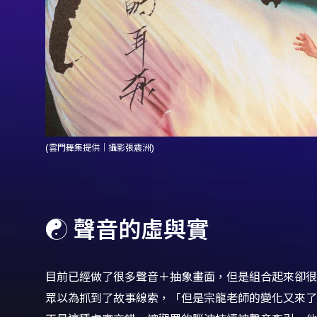
(雲門舞集提供｜攝影張震洲)
☯️ 聲音的虛與實
目前已經做了很多聲音＋抽象畫面，但是組合起來卻很
眾以為抓到了故事線索，「但是宗龍老師的變化又來了