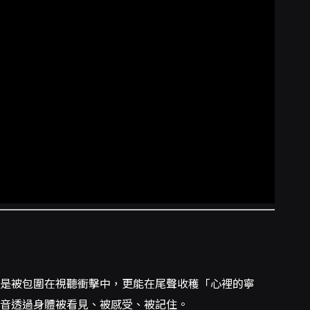
只是被包圍在視聽衝擊中，更能在尾聲收穫「心裡的寧
音透過身體被看見、被感受、被記住。