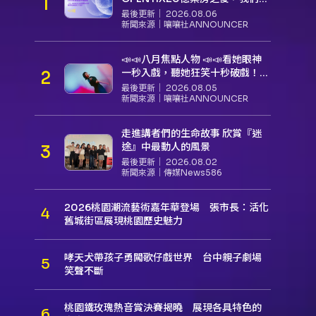
底看見了什麼？
最後更新｜
2026.08.06
新聞來源｜
嚷嚷社ANNOUNCER
📣📣八月焦點人物 📣📣看她眼神
一秒入戲，聽她狂笑十秒破戲！
孝女宋國珍 v.s. 笑女張擎佳：本是
最後更新｜
2026.08.05
同根生，相約壓車別太急
新聞來源｜
嚷嚷社ANNOUNCER
走進講者們的生命故事 欣賞『迷
途』中最動人的風景
最後更新｜
2026.08.02
新聞來源｜
傳媒News586
2026桃園潮流藝術嘉年華登場 張市長：活化
舊城街區展現桃園歷史魅力
哮天犬帶孩子勇闖歌仔戲世界 台中親子劇場
笑聲不斷
桃園鐵玫瑰熱音賞決賽揭曉 展現各具特色的