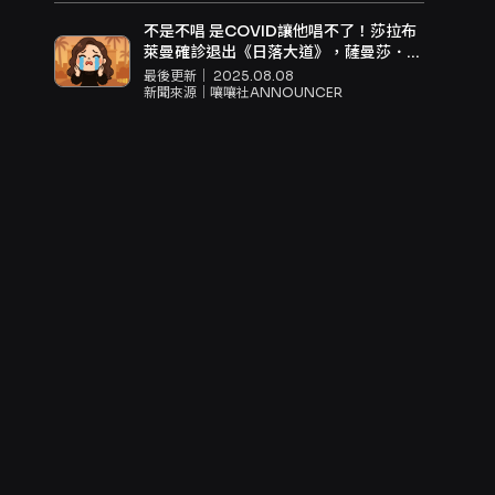
不是不唱 是COVID讓他唱不了！莎拉布
萊曼確診退出《日落大道》，薩曼莎．莫
利接棒演諾瑪
最後更新｜
2025.08.08
新聞來源｜
嚷嚷社ANNOUNCER