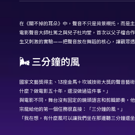
在《關不掉的耳朵》中，聲音不只是背景襯托，而是主
電影聲音大師杜篤之與兒子杜均堂，首次以父子檔合作
生又刺激的實驗——把聲音放在舞蹈的核心，讓觀眾透
🌬️ 三分鐘的風
國家文藝獎得主、13座金馬＋坎城技術大獎的聲音藝
什麼？做電影五十年，還沒做過這件事。」
與電影不同，舞台沒有固定的鏡頭語言和剪輯節奏，他
宗龍給他的第一個任務很直接：「三分鐘的風。」
「我在想，有什麼風可以讓我們坐在那邊聽三分鐘還坐