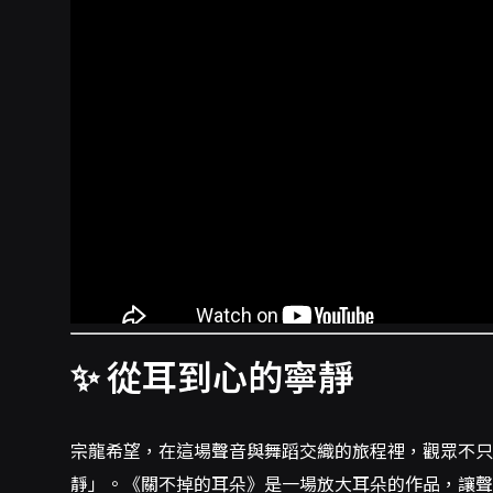
✨ 從耳到心的寧靜
宗龍希望，在這場聲音與舞蹈交織的旅程裡，觀眾不
靜」。《關不掉的耳朵》是一場放大耳朵的作品，讓聲