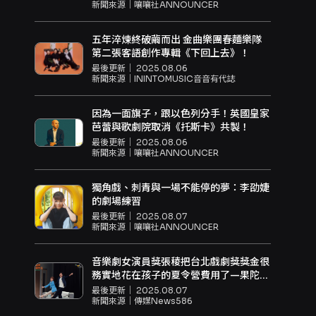
新聞來源｜
嚷嚷社ANNOUNCER
五年淬煉終破繭而出 金曲樂團春麵樂隊
第二張客語創作專輯《下回上去》！
最後更新｜
2025.08.06
新聞來源｜
ININTOMUSIC音音有代誌
因為一面旗子，跟以色列分手！英國皇家
芭蕾與歌劇院取消《托斯卡》共製！
最後更新｜
2025.08.06
新聞來源｜
嚷嚷社ANNOUNCER
獨角戲、刺青與一場不能停的夢：李劭婕
的劇場練習
最後更新｜
2025.08.07
新聞來源｜
嚷嚷社ANNOUNCER
音樂劇女演員獎張稜把台北戲劇獎獎金很
務實地花在孩子的夏令營費用了—果陀為
你帶來愛、人生現實、詐騙集團的舞台劇
最後更新｜
2025.08.07
新聞來源｜
傳媒News586