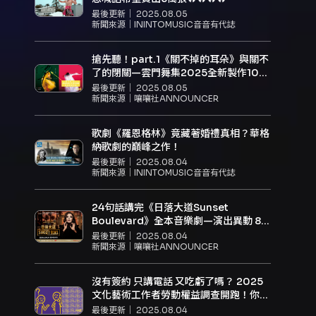
最後更新｜
2025.08.05
新聞來源｜
ININTOMUSIC音音有代誌
搶先聽！part.1《關不掉的耳朵》與關不
了的閉關—雲門舞集2025全新製作10月
首演
最後更新｜
2025.08.05
新聞來源｜
嚷嚷社ANNOUNCER
歌劇《羅恩格林》竟藏著婚禮真相？華格
納歌劇的巔峰之作！
最後更新｜
2025.08.04
新聞來源｜
ININTOMUSIC音音有代誌
24句話講完《日落大道Sunset
Boulevard》全本音樂劇—演出異動 8/8
起莎拉布萊曼確診退出，薩曼莎．莫利接
最後更新｜
2025.08.04
棒演諾瑪
新聞來源｜
嚷嚷社ANNOUNCER
沒有簽約 只講電話 又吃虧了嗎？ 2025
文化藝術工作者勞動權益調查開跑！你的
聲音很重要
最後更新｜
2025.08.04