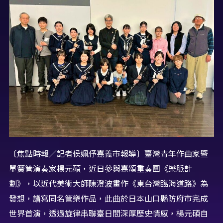
〔焦點時報／記者侯姵伃嘉義市報導〕臺灣青年作曲家暨
單簧管演奏家楊元碩，近日參與嘉頌重奏團《樂脈計
劃》，以近代美術大師陳澄波畫作《東台灣臨海道路》為
發想，譜寫同名管樂作品，此曲於日本山口縣防府市完成
世界首演，透過旋律串聯臺日間深厚歷史情感，楊元碩自