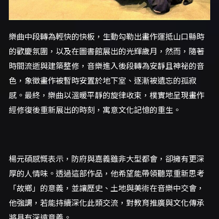
樂曲中段轉為輕快的快板，生動勾勒出畫作運抵山口縣時
的歡慶氛圍，以及在圖書館展出的光輝歲月，然而，隨著
時間流逝與建築整修，音樂進入後段轉為安靜且神祕的音
色，象徵畫作被暫時安置於地下室、逐漸被遺忘的孤寂
感。最終，樂曲以溫暖平靜的旋律收束，樸實地呈現畫作
經修復後重新展出的時刻，寓意文化記憶的重生。
楊元碩感慨表示，防府與嘉義雖非大型都會，卻擁有更深
厚的人情味。透過這部作品，他希望能帶領聽眾重新思考
「故鄉」的意義，並讓歷史、土地與美術在音樂中交會，
他強調，若能持續深化此類交流，對教育推廣與文化傳承
將具有深遠意義。