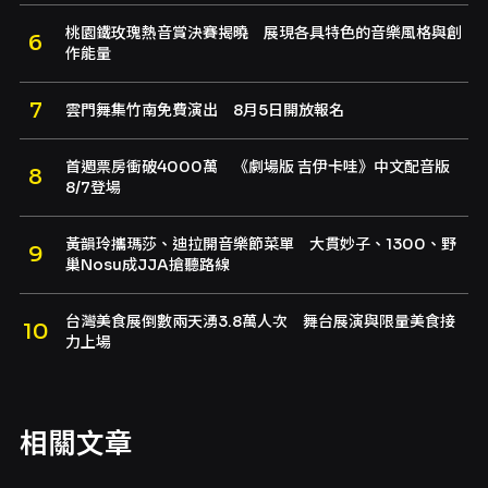
桃園鐵玫瑰熱音賞決賽揭曉 展現各具特色的音樂風格與創
作能量
雲門舞集竹南免費演出 8月5日開放報名
首週票房衝破4000萬 《劇場版 吉伊卡哇》中文配音版
8/7登場
黃韻玲攜瑪莎、迪拉開音樂節菜單 大貫妙子、1300、野
巢Nosu成JJA搶聽路線
台灣美食展倒數兩天湧3.8萬人次 舞台展演與限量美食接
力上場
相關文章