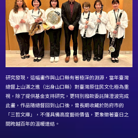
研究發現，這幅畫作與山口縣有著極深的淵源，當年臺灣
總督上山滿之進（出身山口縣）對臺灣原住民文化極為重
視，除了提供基金支持研究，更特別撥款委託陳澄波完成
此畫，作品隨總督回到山口後，曾長期收藏於防府市的
「三哲文庫」，不僅具備高度藝術價值，更象徵著臺日之
間跨越百年的溫暖連結。