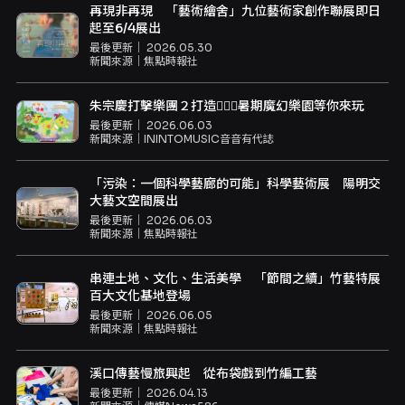
再現非再現 「藝術繪舍」九位藝術家創作聯展即日
起至6/4展出
最後更新｜
2026.05.30
新聞來源｜
焦點時報社
朱宗慶打擊樂團２打造👯‍♀️✨暑期魔幻樂園等你來玩
最後更新｜
2026.06.03
新聞來源｜
ININTOMUSIC音音有代誌
「污染：一個科學藝廊的可能」科學藝術展 陽明交
大藝文空間展出
最後更新｜
2026.06.03
新聞來源｜
焦點時報社
串連土地、文化、生活美學 「節間之續」竹藝特展
百大文化基地登場
最後更新｜
2026.06.05
新聞來源｜
焦點時報社
溪口傳藝慢旅興起 從布袋戲到竹編工藝
最後更新｜
2026.04.13