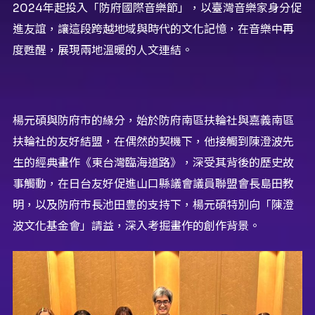
2024年起投入「防府國際音樂節」，以臺灣音樂家身分促
進友誼，讓這段跨越地域與時代的文化記憶，在音樂中再
度甦醒，展現兩地溫暖的人文連結。
楊元碩與防府市的緣分，始於防府南區扶輪社與嘉義南區
扶輪社的友好結盟，在偶然的契機下，他接觸到陳澄波先
生的經典畫作《東台灣臨海道路》，深受其背後的歷史故
事觸動，在日台友好促進山口縣議會議員聯盟會長島田教
明，以及防府市長池田豊的支持下，楊元碩特別向「陳澄
波文化基金會」請益，深入考掘畫作的創作背景。