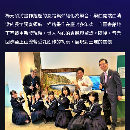
楊元碩將畫作經歷的風霜與榮耀化為樂音。樂曲開端由清
澈的長笛獨奏領航，描繪畫作在塵封多年後，自圖書館地
下室被重新發現時，世人內心的震撼與驚訝。隨後，音樂
回溯至上山總督委託創作的初衷，展現對土地的關懷。