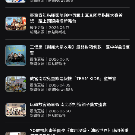
新聞來源｜
傳媒News586
臺灣青年指揮家陳巍中勇奪土耳其國際指揮大賽首
獎 躍上國際樂壇新舞台
最後更新｜
2026.06.17
新聞來源｜
焦點時報社
王偉忠《謝謝大家收看》最終封箱倒數 臺中4場成絕
響
最後更新｜
2026.06.18
新聞來源｜
焦點時報社
故宮南院兒童節連假推「TEAM KIDS」童樂會
最後更新｜
2026.04.02
新聞來源｜
傳媒News586
玩轉故宮過暑假 南北院打造親子藝文盛宴
最後更新｜
2026.06.30
新聞來源｜
焦點時報社
70歲拾起畫筆圓夢《歲月漫遊・油彩世界》陳趙美重