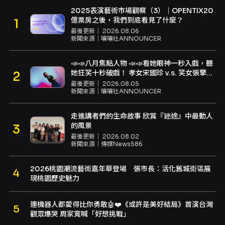
2025表演藝術市場觀察（3）｜OPENTIX20
億票房之後，我們到底看見了什麼？
最後更新｜
2026.08.06
新聞來源｜
嚷嚷社ANNOUNCER
📣📣八月焦點人物 📣📣看她眼神一秒入戲，聽
她狂笑十秒破戲！ 孝女宋國珍 v.s. 笑女張擎
佳：本是同根生，相約壓車別太急
最後更新｜
2026.08.05
新聞來源｜
嚷嚷社ANNOUNCER
走進講者們的生命故事 欣賞『迷途』中最動人
的風景
最後更新｜
2026.08.02
新聞來源｜
傳媒News586
2026桃園潮流藝術嘉年華登場 張市長：活化舊城街區展
現桃園歷史魅力
連機器人都愛得比你勇敢🤖❤️《或許是美好結局》首演台灣
觀眾爆哭 周家寬喊「好想挑戰」