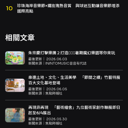
珍珠海岸音樂節×鐵玫瑰熱音賞 與球迷互動讓音樂節增添
國際亮點
相關文章
朱宗慶打擊樂團２打造👯‍♀️✨暑期魔幻樂園等你來玩
最後更新｜
2026.06.03
新聞來源｜
ININTOMUSIC音音有代誌
串連土地、文化、生活美學 「節間之續」竹藝特展
百大文化基地登場
最後更新｜
2026.06.05
新聞來源｜
焦點時報社
再現非再現 「藝術繪舍」九位藝術家創作聯展即日
起至6/4展出
最後更新｜
2026.05.30
新聞來源｜
焦點時報社