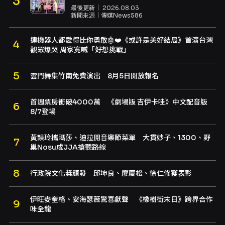
最後更新｜
2026.08.03
新聞來源｜
傳媒News586
連機器人都愛得比你勇敢🤖❤️《或許是美好結局》首演台灣
觀眾爆哭 周家寬喊「好想挑戰」
雲門舞集竹南免費演出 8月5日開放報名
首週票房衝破4000萬 《劇場版 吉伊卡哇》中文配音版
8/7登場
黃韻玲攜瑪莎、迪拉開音樂節菜單 大貫妙子、1300、野
巢Nosu成JJA搶聽路線
行政院文化獎頒發 邱坤良、廖慶松、徐仁修獲表彰
伊旺麥奎格、安海瑟薇驚喜獻聲 《橡樹街末日》跨界合作
味全龍