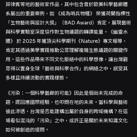
菲律賓等地的藝術家作品，其中包含曾於歐美科學藝廊體
系展出的重要案例，如 《成為哨兵物種》 榮獲荷蘭指標性
「生物藝術與設計大獎」（BAD Award）肯定，展現藝術
與科學實驗室深度協作對生物議題的轉譯能量。《幽靈水
體》 於 2025 年獲頂尖科學期刊《Nature》專文報導，
肯定其透過美學實踐推動公眾理解複雜生態議題的關鍵作
用。這些作品帶來不同文化脈絡中的科學想像，讓台灣觀
眾得以置身全球「藝術與科學合作」的網絡之中，感受其
多樣且持續流動的實踐樣態。
《污染：一個科學藝廊的可能》因此是個尚未完成的命
題，既回應國際經驗，也叩問在地的未來。當科學與藝術
彼此滲透，台灣是否能建構出屬於自身的跨域機構？在這
場看似混沌的「污染」之中，或許正是關於未來知識文化
如何被創造的提問。