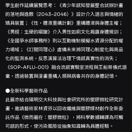
學生創作延續展覽思考：《青少年感知發展整合試辦計畫
的落地與逸散（2043–2046）》設計介入語言與情緒的
矯具裝置；《性・體液重構計劃》重構體液與身體主權；
《男經：生硬的褶皺》介入男性如廁文化揭露身體規訓；
《全國爭水師事務所》則以互動機制模擬水資源分配的權
力場域；《訂閱同理心》虛構未來將同理心制度化與商品
化的監測系統，反思演算法治理下情感真實性的消失；
《SOP-AFLU-001》融合流感實驗室流程與王船祭儀式語
彙，透過裝置與漫畫重構人類與病毒共存的身體記憶。
●全新科學藝術作品
此展亦結合陽明交大科技與社會研究所的塑膠微粒研究計
畫，邀請藝術家林資芬以回收纖維與塑膠媒材創作全新委
託作品《微而遍在：塑膠微粒》，將科學數據轉譯為可觸
可感的形式，使污染風險從抽象知識轉為具體經驗。