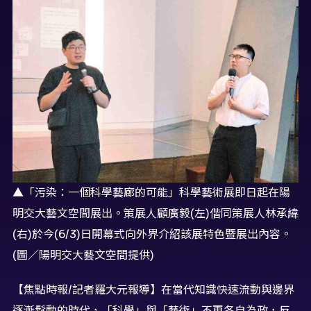
▲「污染：一個科學藝廊的可能」科學藝術展即日起在陽
明交大藝文空間展出。策展人顧廣毅(左)偕同策展人林承緯
(右)於今(6/3)日開幕式向外界介紹該展特色暨展出內容。
(圖／陽明交大藝文空間提供)
【焦點時報/記者羅大元報導】在當代知識快速流動與邊界
逐漸鬆動的時代，「科學」與「藝術」不再各自為政，反