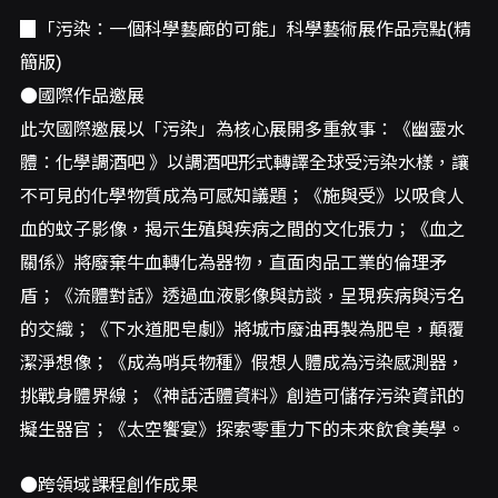
▉「污染：一個科學藝廊的可能」科學藝術展作品亮點(精
簡版)
●國際作品邀展
此次國際邀展以「污染」為核心展開多重敘事：《幽靈水
體：化學調酒吧 》以調酒吧形式轉譯全球受污染水樣，讓
不可見的化學物質成為可感知議題；《施與受》以吸食人
血的蚊子影像，揭示生殖與疾病之間的文化張力；《血之
關係》將廢棄牛血轉化為器物，直面肉品工業的倫理矛
盾；《流體對話》透過血液影像與訪談，呈現疾病與污名
的交織；《下水道肥皂劇》將城市廢油再製為肥皂，顛覆
潔淨想像；《成為哨兵物種》假想人體成為污染感測器，
挑戰身體界線；《神話活體資料》創造可儲存污染資訊的
擬生器官；《太空饗宴》探索零重力下的未來飲食美學。
●跨領域課程創作成果