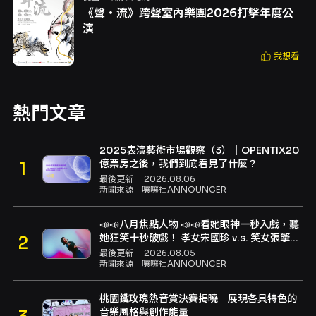
《聲・流》跨聲室內樂團2026打擊年度公
演
我想看
熱門文章
2025表演藝術市場觀察（3）｜OPENTIX20
億票房之後，我們到底看見了什麼？
最後更新｜
2026.08.06
新聞來源｜
嚷嚷社ANNOUNCER
📣📣八月焦點人物 📣📣看她眼神一秒入戲，聽
她狂笑十秒破戲！ 孝女宋國珍 v.s. 笑女張擎
佳：本是同根生，相約壓車別太急
最後更新｜
2026.08.05
新聞來源｜
嚷嚷社ANNOUNCER
桃園鐵玫瑰熱音賞決賽揭曉 展現各具特色的
音樂風格與創作能量