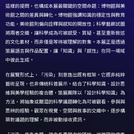
這樣的提問，也構成本展最關鍵的空間命題：博物館與美
術館之間的差異與轉化。博物館強調知識的穩定性與教育
功能，美術館則偏向詮釋與感知的開放性；科學藝廊試圖
將兩者交織，讓科學成為可被感受、質疑、甚至重新敘述
的文化素材，而非僅是等待被理解的對象。本展正是透過
策展語言與作品配置，讓「知識」與「感性」在同一場域
中彼此生成。
在展覽形式上，「污染」刻意逸出既有框架。它既非純粹
藝術呈現，也非傳統科普展示。結合了科學知識、設計思
維與美學經驗的複合體，策展團隊以「設計科學知識」為
方法，將抽象或艱澀的科學議題轉化為可被觀看、參與與
思辨的經驗。觀眾在視覺、空間與敘事的交織中，逐步構
築對議題的理解，而非被動接收資訊。