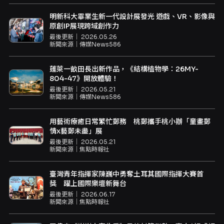
明新科大畢業生新一代設計展發光 遊戲、VR、影像與
原創IP展現跨域創作力
最後更新｜
2026.05.26
新聞來源｜
傳媒News586
蓬萊一畝田長出新作品，《結構植物學：26MY-
804-47》開放體驗！
最後更新｜
2026.05.21
新聞來源｜
傳媒News586
用藝術療癒日常繁忙郵務 桃郵攜手桃小辦「童畫郵
情x藝郵未盡」展
最後更新｜
2026.05.21
新聞來源｜
焦點時報社
臺灣青年指揮家陳巍中勇奪土耳其國際指揮大賽首
獎 躍上國際樂壇新舞台
最後更新｜
2026.06.17
新聞來源｜
焦點時報社