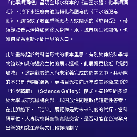
「化學調酒吧」呈現全球水樣本的《幽靈水體：化學調酒
吧》、將下水道廢棄油脂轉化為肥皂的《下水道肥皂
劇》，到從蚊子吸血重新思考人蚊關係的《施與受》，帶
領觀眾看見污染如何滲入身體、水、城市與生物關係，也
如何成為重新提問世界的入口。
此計畫緣起於對科普形式的根本重思。有別於傳統科學博
物館以知識傳遞為主軸的展示邏輯，此展覽更接近「提問
場域」，邀請觀者進入尚未定義完成的問題之中。其參照
的不只是博物館體系，更將目光投向近年歐美逐漸成形的
「科學藝廊」（Science Gallery）模式。這類空間多設
於大學或研究機構內部，以開放性問題取代確定性答案。
在此脈絡下，「污染」展覽像是對未來制度的試探，當科
研單位、大專院校與藝術實踐交會，是否可能在台灣孕育
出新的知識生產與文化轉譯機制？