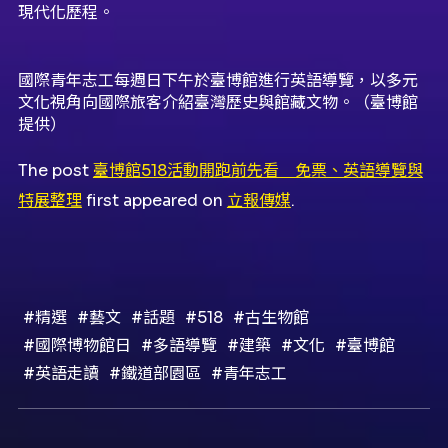
現代化歷程。
國際青年志工每週日下午於臺博館進行英語導覽，以多元
文化視角向國際旅客介紹臺灣歷史與館藏文物。（臺博館
提供）
The post
臺博館518活動開跑前先看 免票、英語導覽與
特展整理
first appeared on
立報傳媒
.
#精選
#藝文
#話題
#518
#古生物館
#國際博物館日
#多語導覽
#建築
#文化
#臺博館
#英語走讀
#鐵道部園區
#青年志工