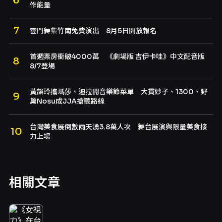
作能量
雲門舞集竹南免費演出 8月5日開放報名
首週票房衝破4000萬 《劇場版 吉伊卡哇》中文配音版
8/7登場
黃韻玲攜瑪莎、迪拉開音樂節菜單 大貫妙子、1300、野
巢Nosu成JJA搶聽路線
台灣美食展倒數兩天湧3.8萬人次 舞台展演與限量美食接
力上場
相關文章