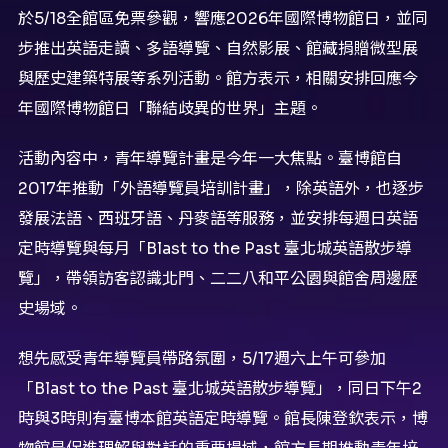
於5/18全館區免票參觀，響應2026年國際博物館日，並同
步推出英語走讀、多語導覽、自然影展、館藏捐贈微型展
與歷史建築特展等系列活動。館方表示，相關安排回應今
年國際博物館日「聯結歧異的世界」主題。
活動內容中，青年導覽計畫是今年一大焦點。臺博館自
2017年推動「外語導覽員培訓計畫」，除英語外，也逐步
發展法語、西班牙語、丹麥語等服務，並安排每週日英語
定時導覽與每月「Blast to the Past 臺北城英語散步導
覽」，帶領訪客認識北門、二二八和平公園與館舍周邊歷
史場域。
想先感受青年導覽員帶路氛圍，5/17週六上午可參加
「Blast to the Past 臺北城英語散步導覽」，同日下午2
時與3時則有臺博本館英語定時導覽。館長陳登欽表示，博