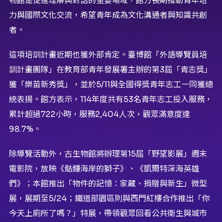
物館是促進理解與對話的重要場域，館方長期推動青年培
力與國際文化交流，希望青年成為文化溝通者與知識共創
者。
這項培訓計畫近期也獲外部肯定。臺博館「外語導覽員培
訓計畫團隊」在教育部青年發展署主辦的第3屆「青志獎」
獲「樂苗新秀獎」，並於5/11與全國得獎青年志工一同獲總
統表揚。館方表示，114年度共有53名青年志工投入服務，
累計超過722小時，服務2,404人次，觀眾滿意度達
98.7%。
除導覽活動外，古生物館將辦理第15屆「野望影展」週末
電影院，放映《骷髏海岸的獅子》、《凱爾特深海英雄
們》；本館推出「物件的記憶：家藏、捐贈與新生」微型
展，展期至5/24；鐵道部園區則與西門紅樓合作推出「你
今天上廁所了嗎？」特展，帶領觀眾回看公共衛生與城市