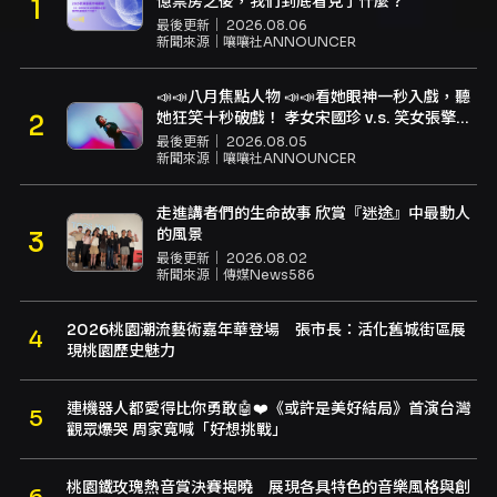
億票房之後，我們到底看見了什麼？
最後更新｜
2026.08.06
新聞來源｜
嚷嚷社ANNOUNCER
📣📣八月焦點人物 📣📣看她眼神一秒入戲，聽
她狂笑十秒破戲！ 孝女宋國珍 v.s. 笑女張擎
佳：本是同根生，相約壓車別太急
最後更新｜
2026.08.05
新聞來源｜
嚷嚷社ANNOUNCER
走進講者們的生命故事 欣賞『迷途』中最動人
的風景
最後更新｜
2026.08.02
新聞來源｜
傳媒News586
2026桃園潮流藝術嘉年華登場 張市長：活化舊城街區展
現桃園歷史魅力
連機器人都愛得比你勇敢🤖❤️《或許是美好結局》首演台灣
觀眾爆哭 周家寬喊「好想挑戰」
桃園鐵玫瑰熱音賞決賽揭曉 展現各具特色的音樂風格與創