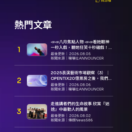
我想看
熱門文章
📣📣八月焦點人物 📣📣看她眼神
一秒入戲，聽她狂笑十秒破戲！
孝女宋國珍 v.s. 笑女張擎佳：本是
最後更新｜
2026.08.05
同根生，相約壓車別太急
新聞來源｜
嚷嚷社ANNOUNCER
2025表演藝術市場觀察（3）｜
OPENTIX20億票房之後，我們到
底看見了什麼？
最後更新｜
2026.08.06
新聞來源｜
嚷嚷社ANNOUNCER
走進講者們的生命故事 欣賞『迷
途』中最動人的風景
最後更新｜
2026.08.02
新聞來源｜
傳媒News586