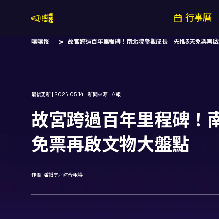
行事曆
嚷嚷社
嚷嚷報
故宮跨過百年里程碑！南北院參觀成長 先推3天免票再啟
最後更新 |
2026.05.14
新聞來源 |
立報
故宮跨過百年里程碑！
免票再啟文物大盤點
作者:
潘韜宇／綜合報導