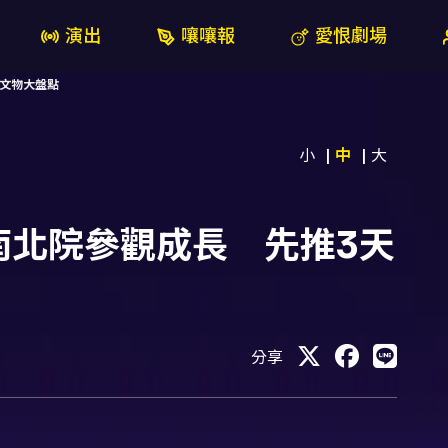
演出
嚷嚷報
愛恨劇場
文物大盤點
小
中
大
南北院參觀成長 先推3天
分享