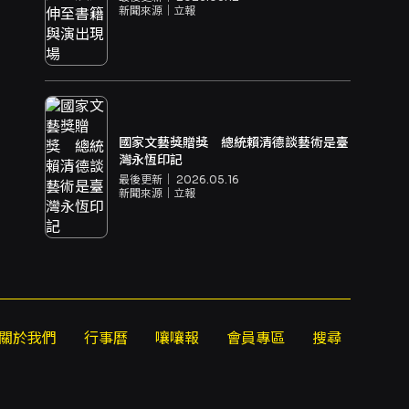
新聞來源｜
立報
國家文藝獎贈獎 總統賴清德談藝術是臺
灣永恆印記
最後更新｜
2026.05.16
新聞來源｜
立報
關於我們
行事曆
嚷嚷報
會員專區
搜尋