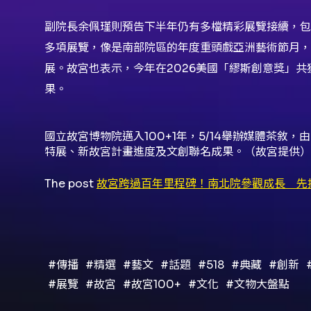
副院長余佩瑾則預告下半年仍有多檔精彩展覽接續，包
多項展覽，像是南部院區的年度重頭戲亞洲藝術節月，
展。故宮也表示，今年在2026美國「繆斯創意獎」共
果。
國立故宮博物院邁入100+1年，5/14舉辦媒體茶敘
特展、新故宮計畫進度及文創聯名成果。（故宮提供）
The post
故宮跨過百年里程碑！南北院參觀成長 先
#傳播
#精選
#藝文
#話題
#518
#典藏
#創新
#展覽
#故宮
#故宮100+
#文化
#文物大盤點