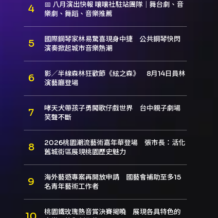
📅 八月演出快報 嚷嚷社駐站團隊｜舞台劇、音
樂劇、舞蹈、音樂推薦
國際鋼琴家林易驚喜現身中捷 公共鋼琴快閃
演奏掀起城市音樂熱潮
影／半線森林狂歡節《絃之森》 8月14日員林
演藝廳登場
哮天犬帶孩子勇闖歌仔戲世界 台中親子劇場
笑聲不斷
2026桃園潮流藝術嘉年華登場 張市長：活化
舊城街區展現桃園歷史魅力
海外藝遊專案再開放申請 國藝會補助至多15
名青年藝術工作者
桃園鐵玫瑰熱音賞決賽揭曉 展現各具特色的