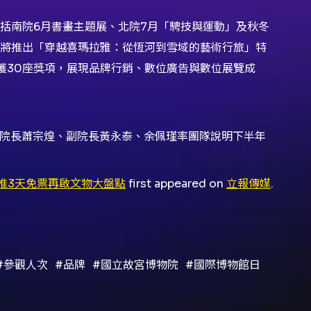
括南院6月書畫主題展、北院7月「騁技與運動」及秋冬
將推出「穿越喜瑪拉雅：從恆河到雪域的藝術行旅」特
獲30座獎項，展現品牌行銷、數位廣告與數位展覽成
，由院長蕭宗煌、副院長黃永泰、余佩瑾率團隊說明下半年
推3天免票再啟文物大盤點
first appeared on
立報傳媒
.
#參觀人次
#品牌
#國立故宮博物院
#國際博物館日