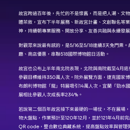
故宮跨過百年後，先忙的不是懷舊，而是把人潮、文物
體茶敘，宣布下半年展務、新故宮計畫、文創聯名等業
神，持續朝專業服務、開放分享、友善共融與永續發展
對觀眾來說最有感的，是5/16至5/18連續3天免門
廳、商店優惠，串聯518國際博物館日活動。
故宮也公布上半年南北院表現，北院與南院截至4月底
參觀目標維持350萬人次。院外展覽方面，捷克國家
布朗利博物館「龍」特展吸引14萬人次，宜蘭「勁水
展相比參觀人次成長率234%。
若說第二個百年故宮接下來最硬的一場仗，不在展場，
物大盤點，作業預計至120年12月，並於121年4月
QR code，整合數位典藏系統，提高盤點效率與管理