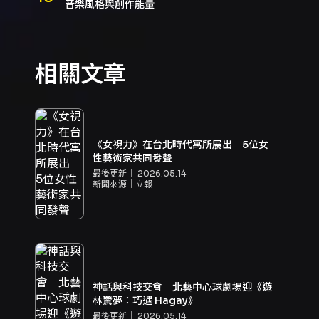
音樂風格與創作能量
相關文章
《女視力》在台北時代寓所展出 5位女
性藝術家共同發聲
最後更新｜
2026.05.14
新聞來源｜
立報
神話與科技交會 北藝中心球劇場迎《遊
林驚夢：巧遇 Hagay》
最後更新｜
2026.05.14