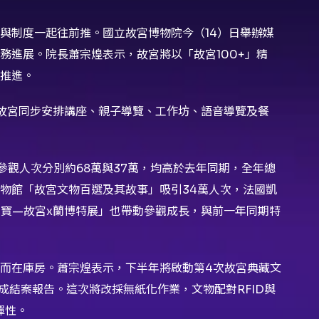
與制度一起往前推。國立故宮博物院今（14）日舉辦媒
務進展。院長蕭宗煌表示，故宮將以「故宮100+」精
推進。
票。故宮同步安排講座、親子導覽、工作坊、語音導覽及餐
參觀人次分別約68萬與37萬，均高於去年同期，全年總
博物館「故宮文物百選及其故事」吸引34萬人次，法國凱
國寶—故宮x蘭博特展」也帶動參觀成長，與前一年同期特
而在庫房。蕭宗煌表示，下半年將啟動第4次故宮典藏文
前完成結案報告。這次將改採無紙化作業，文物配對RFID與
彈性。