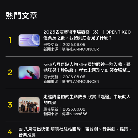
熱門文章
2025表演藝術市場觀察（3）｜OPENTIX20
億票房之後，我們到底看見了什麼？
最後更新｜
2026.08.06
新聞來源｜
嚷嚷社ANNOUNCER
📣📣八月焦點人物 📣📣看她眼神一秒入戲，聽
她狂笑十秒破戲！ 孝女宋國珍 v.s. 笑女張擎
佳：本是同根生，相約壓車別太急
最後更新｜
2026.08.05
新聞來源｜
嚷嚷社ANNOUNCER
走進講者們的生命故事 欣賞『迷途』中最動人
的風景
最後更新｜
2026.08.02
新聞來源｜
傳媒News586
📅 八月演出快報 嚷嚷社駐站團隊｜舞台劇、音樂劇、舞蹈、
音樂推薦