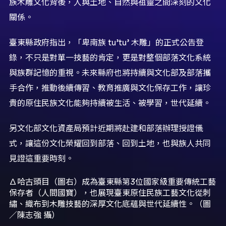
族木雕文化背後，人與土地、自然與祖靈之間深刻的文化
關係。
臺東縣政府指出，「卑南族 tu’tu’ 木雕」的正式公告登
錄，不只是對單一技藝的肯定，更是對整個部落文化系統
與族群記憶的重視。未來縣府也將持續與文化部及部落攜
手合作，推動後續傳習、教育推廣與文化保存工作，讓珍
貴的原住民族文化能夠持續被生活、被學習，世代延續。
另文化部文化資產局預計近期將赴建和部落辦理授證儀
式，讓這份文化榮耀回到部落、回到土地，也與族人共同
見證這重要時刻。
∆哈古頭目（圖右）成為臺東縣第3位國家級重要傳統工藝
保存者（人間國寶），也展現臺東原住民族工藝文化從刺
繡、織布到木雕技藝的深厚文化底蘊與世代延續性。（圖
／陳志強 攝）