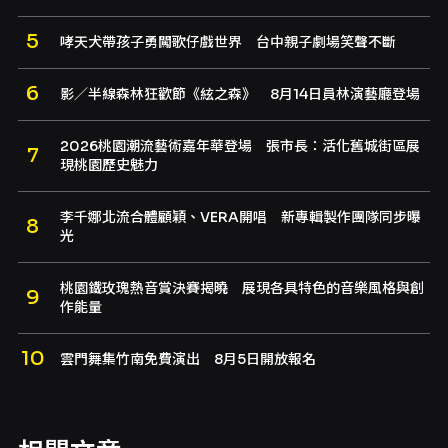
哮天犬帶孩子勇闖歌仔戲世界 台中親子劇場笑聲不斷
影／半線森林狂歡節《絃之森》 8月14日員林演藝廳登場
2026桃園潮流藝術嘉年華登場 張市長：活化舊城街區展
現桃園歷史魅力
李千娜北流合體顧穎、VERA開唱 新專輯製作團隊同步曝
光
桃園鐵玫瑰熱音賞決賽揭曉 展現各具特色的音樂風格與創
作能量
雲門舞集竹南免費演出 8月5日開放報名