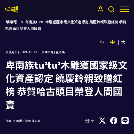
嚷嚷社
嚷嚷報
卑南族tu’tu’木雕獲國家級文化資產認定 饒慶鈴親致贈紅榜 恭賀
哈古頭目榮登人間國寶
小
中
大
最後更新 |
2026.05.20
新聞來源 |
互傳媒
卑南族tu’tu’木雕獲國家級文
化資產認定 饒慶鈴親致贈紅
榜 恭賀哈古頭目榮登人間國
寶
分享
作者:
互傳媒／記者 陳志強