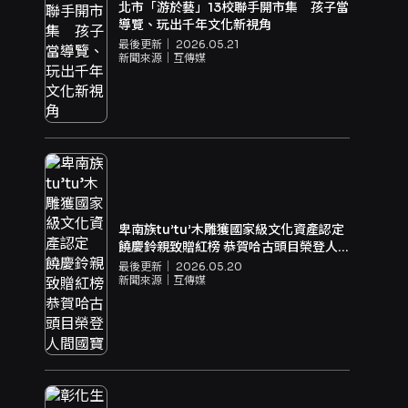
北市「游於藝」13校聯手開市集 孩子當
導覽、玩出千年文化新視角
最後更新｜
2026.05.21
新聞來源｜
互傳媒
卑南族tu’tu’木雕獲國家級文化資產認定
饒慶鈴親致贈紅榜 恭賀哈古頭目榮登人
間國寶
最後更新｜
2026.05.20
新聞來源｜
互傳媒