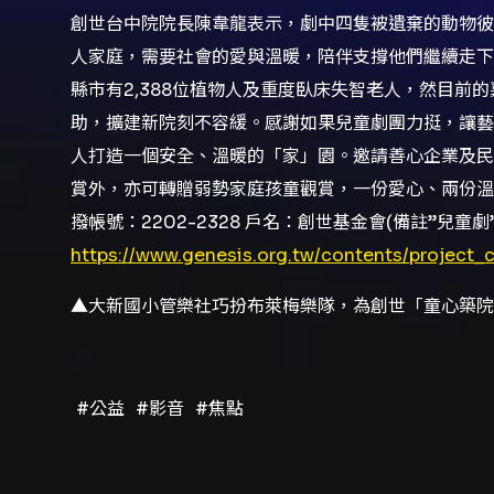
創世台中院院長陳韋龍表示，劇中四隻被遺棄的動物彼
人家庭，需要社會的愛與溫暖，陪伴支撐他們繼續走下
縣市有2,388位植物人及重度臥床失智老人，然目前
助，擴建新院刻不容緩。感謝如果兒童劇團力挺，讓藝
人打造一個安全、溫暖的「家」園。邀請善心企業及民
賞外，亦可轉贈弱勢家庭孩童觀賞，一份愛心、兩份溫情。訂
撥帳號：2202-2328 戶名：創世基金會(備註”兒
https://www.genesis.org.tw/contents/project
▲大新國小管樂社巧扮布萊梅樂隊，為創世「童心築院
#公益
#影音
#焦點