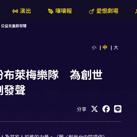
演出
嚷嚷報
愛恨劇場
」公益兒童劇發聲
小
中
大
扮布萊梅樂隊 為創世
劇發聲
分享