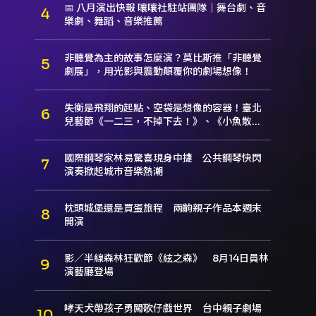
📅 八月演出快報 嚷嚷社駐站團隊｜舞台劇、音
樂劇、舞蹈、音樂推薦
非聽覺為主的故事怎麼演？莫比斯推「非聽覺
劇展」，用光影與震動顛覆你的劇場想像！
失衡是飛翔的起點、空袋是想像的容器！臺北
兒藝節《一二三，不掉下去！》、《小魚散
步》本週登場
國際鋼琴家林易驚喜現身中捷 公共鋼琴快閃
演奏掀起城市音樂熱潮
枕頭城堡還是買蛋旅程 兩齣親子作品本週末
開演
影／半線森林狂歡節《絃之森》 8月14日員林
演藝廳登場
哮天犬帶孩子勇闖歌仔戲世界 台中親子劇場