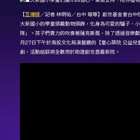
【
互傳媒
／記者 林明佑／台中 報導】創世基金會台中
大新國小的學童頭戴動物頭飾，化身為可愛的驢子、小
隊」。孩子們賣力的吹奏著薩克斯風，除了透過音樂獻
月27日下午於南投文化局演藝廳的【童心築院 公益
劇，活動結餘將全數用於助建創世嘉義新院。