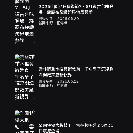
2026壯圍沙丘藝術節7、8月復古台味登
場 霹靂布袋戲跨界地景藝術
最後更新｜
2026.05.20
新聞來源｜
互傳媒
雲林砸重本推藝術教育 千名學子沉浸劇
場開啟美感新視界
最後更新｜
2026.05.22
新聞來源｜
互傳媒
全國特優大集結！ 雲林藝鳴盛宴5月30
日震撼登場