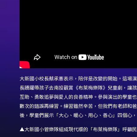
大新國小校長蔡承憲表示，陪伴是改變的開始。這場演
長踴躍帶孩子去南投觀賞《布萊梅樂隊》兒童劇，讓孩
互助、勇敢追夢與愛人的良善精神。參與演出的學童也
數次的錯誤再練習。練習雖然辛苦，但我們有老師和
後，學童們展示「大心、暖心、用心、善心」四個心，
▲大新國小管樂隊組成現代版的「布萊梅樂隊」呼籲民