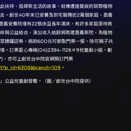
此扶持、追尋新生活的故事，就像遭逢變故的弱勢植物
去。創世40年來已安養及到宅服務近2萬個家庭，嘉義
的嘉義安養院僅有22張床且長年滿床，有許多家庭亟待救
術與公益結合，演出收入結餘將助建嘉義新院，為植物
眾踴躍認券，捐款600元可索取門票一張。除可親子共
票愛心專線(04)2384-1126＃9兒童劇小組。劃
童劇”)，亦可上創世台中院官網預訂門票
_ct?p_id=6308&branch=109
。
」公益兒童劇發聲。（圖／創世台中院提供）