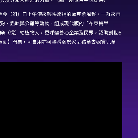
院今（21）日上午傳來輕快悠揚的薩克斯風聲，一群來自
狗、貓咪與公雞等動物，組成現代版的「布萊梅樂
樂（悅）給植物人，更呼籲善心企業及民眾，認助創世6
兒童劇】門票，可自用亦可轉贈弱勢家庭孩童去觀賞兒童