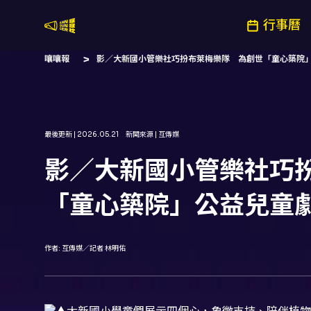
行事曆
嚷嚷社
嚷嚷報
影／大新國小管樂社巧扮布萊梅樂隊 為創世「童心築院
最後更新 |
2026.05.21
新聞來源 |
互傳媒
影／大新國小管樂社巧
「童心築院」公益兒童
作者:
互傳媒／記者 林明佑