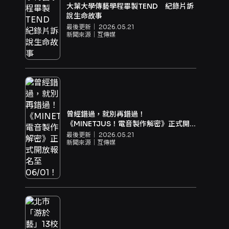
大葉大學傳藝學程畢製TEND 紀錄片訴
說生命故事
最後更新｜
2026.05.21
新聞來源｜
互傳媒
曾經錯過，就別再錯過！
《MINETJUS！電音製作解密》正式開
放報名至06/01！
最後更新｜
2026.05.21
新聞來源｜
互傳媒