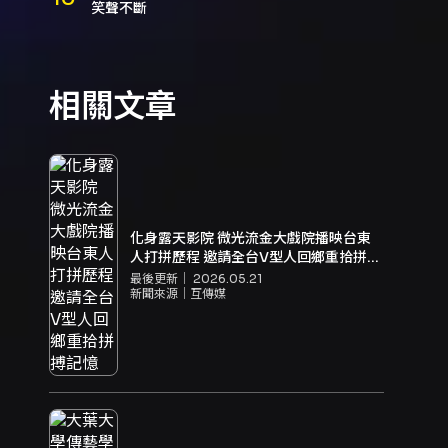
笑聲不斷
相關文章
化身露天影院 微光流金大戲院播映台東
人打拼歷程 邀請全台V型人回鄉重拾拼搏
記憶
最後更新｜
2026.05.21
新聞來源｜
互傳媒