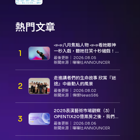
熱門文章
📣📣八月焦點人物 📣📣看她眼神
一秒入戲，聽她狂笑十秒破戲！
孝女宋國珍 v.s. 笑女張擎佳：本是
最後更新｜
2026.08.05
同根生，相約壓車別太急
新聞來源｜
嚷嚷社ANNOUNCER
走進講者們的生命故事 欣賞『迷
途』中最動人的風景
最後更新｜
2026.08.02
新聞來源｜
傳媒News586
2025表演藝術市場觀察（3）｜
OPENTIX20億票房之後，我們到
底看見了什麼？
最後更新｜
2026.08.06
新聞來源｜
嚷嚷社ANNOUNCER