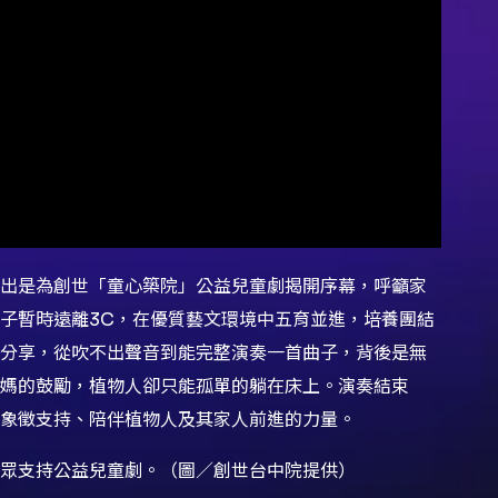
出是為創世「童心築院」公益兒童劇揭開序幕，呼籲家
子暫時遠離3C，在優質藝文環境中五育並進，培養團結
分享，從吹不出聲音到能完整演奏一首曲子，背後是無
爸媽的鼓勵，植物人卻只能孤單的躺在床上。演奏結束
象徵支持、陪伴植物人及其家人前進的力量。
眾支持公益兒童劇。（圖／創世台中院提供）